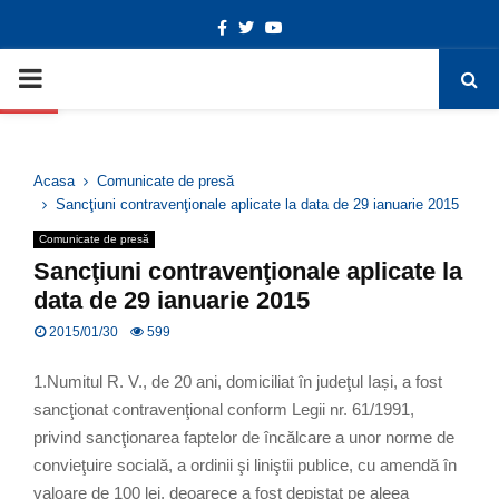
Facebook
Twitter
Youtube
Deschide bara de unelte
PRIMARY
MENU
Acasa
Comunicate de presă
Sancţiuni contravenţionale aplicate la data de 29 ianuarie 2015
Comunicate de presă
Sancţiuni contravenţionale aplicate la
data de 29 ianuarie 2015
2015/01/30
599
1.Numitul R. V., de 20 ani, domiciliat în judeţul Iași, a fost
sancţionat contravenţional conform Legii nr. 61/1991,
privind sancţionarea faptelor de încălcare a unor norme de
convieţuire socială, a ordinii şi liniştii publice, cu amendă în
valoare de 100 lei, deoarece a fost depistat pe aleea