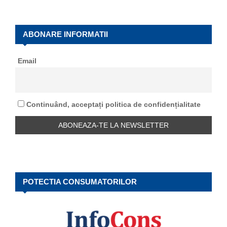
a
S
r
c
E
h
ABONARE INFORMATII
f
A
o
Email
r
R
:
C
Continuând, acceptați politica de confidențialitate
H
POTECTIA CONSUMATORILOR