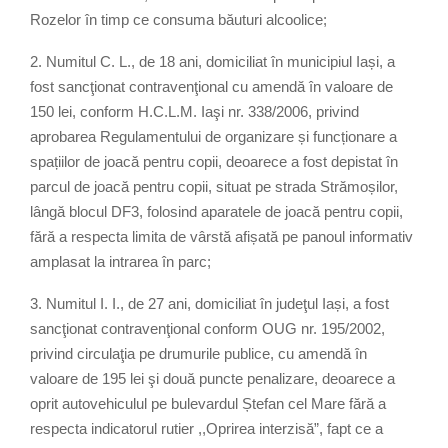
Rozelor în timp ce consuma băuturi alcoolice;
2. Numitul C. L., de 18 ani, domiciliat în municipiul Iași, a
fost sancţionat contravenţional cu amendă în valoare de
150 lei, conform H.C.L.M. Iaşi nr. 338/2006, privind
aprobarea Regulamentului de organizare și funcționare a
spațiilor de joacă pentru copii, deoarece a fost depistat în
parcul de joacă pentru copii, situat pe strada Strămoșilor,
lângă blocul DF3, folosind aparatele de joacă pentru copii,
fără a respecta limita de vârstă afișată pe panoul informativ
amplasat la intrarea în parc;
3. Numitul I. I., de 27 ani, domiciliat în judeţul Iași, a fost
sancţionat contravenţional conform OUG nr. 195/2002,
privind circulaţia pe drumurile publice, cu amendă în
valoare de 195 lei şi două puncte penalizare, deoarece a
oprit autovehiculul pe bulevardul Ștefan cel Mare fără a
respecta indicatorul rutier ,,Oprirea interzisă”, fapt ce a