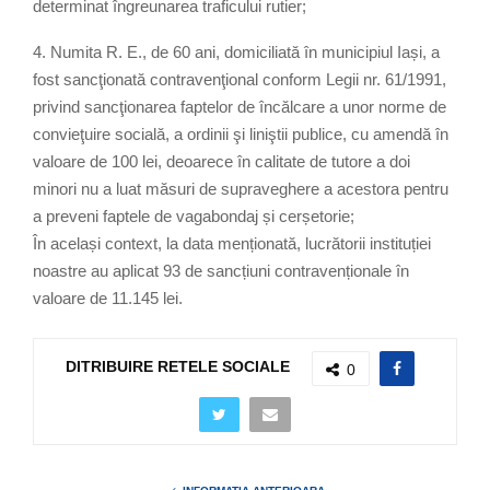
determinat îngreunarea traficului rutier;
4. Numita R. E., de 60 ani, domiciliată în municipiul Iași, a
fost sancţionată contravenţional conform Legii nr. 61/1991,
privind sancţionarea faptelor de încălcare a unor norme de
convieţuire socială, a ordinii şi liniştii publice, cu amendă în
valoare de 100 lei, deoarece în calitate de tutore a doi
minori nu a luat măsuri de supraveghere a acestora pentru
a preveni faptele de vagabondaj și cerșetorie;
În același context, la data menționată, lucrătorii instituției
noastre au aplicat 93 de sancțiuni contravenționale în
valoare de 11.145 lei.
DITRIBUIRE RETELE SOCIALE
0