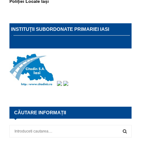
Poliției Locale Iași
INSTITUȚII SUBORDONATE PRIMARIEI IASI
CĂUTARE INFORMAȚII
S
e