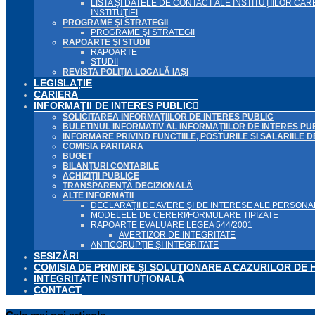
LISTA ŞI DATELE DE CONTACT ALE INSTITUŢIILOR 
INSTITUŢIEI
PROGRAME ŞI STRATEGII
PROGRAME ŞI STRATEGII
RAPOARTE ŞI STUDII
RAPOARTE
STUDII
REVISTA POLIȚIA LOCALĂ IAȘI
LEGISLAȚIE
CARIERA
INFORMAŢII DE INTERES PUBLIC
SOLICITAREA INFORMAŢIILOR DE INTERES PUBLIC
BULETINUL INFORMATIV AL INFORMAŢIILOR DE INTERES PU
INFORMARE PRIVIND FUNCTIILE, POSTURILE SI SALARIILE 
COMISIA PARITARA
BUGET
BILANŢURI CONTABILE
ACHIZIȚII PUBLICE
TRANSPARENȚĂ DECIZIONALĂ
ALTE INFORMATII
DECLARAŢII DE AVERE ŞI DE INTERESE ALE PERSONAL
MODELELE DE CERERI/FORMULARE TIPIZATE
RAPOARTE EVALUARE LEGEA 544/2001
AVERTIZOR DE INTEGRITATE
ANTICORUPȚIE ȘI INTEGRITATE
SESIZĂRI
COMISIA DE PRIMIRE ȘI SOLUȚIONARE A CAZURILOR DE 
INTEGRITATE INSTITUȚIONALĂ
CONTACT