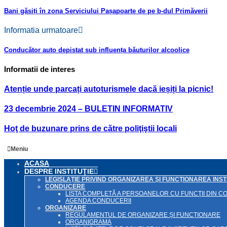
Bani găsiți în zona Serviciului Pașapoarte de pe b-dul Primăverii
Informatia urmatoare
Conducător auto depistat sub influența băuturilor alcoolice
Informatii de interes
Atenție unde parcați autoturismele dacă ieșiți la picnic!
23 decembrie 2024 – BULETIN INFORMATIV
Hoţ de buzunare prins de către poliţiştii locali
Meniu
ACASA
DESPRE INSTITUŢIE
LEGISLAŢIE PRIVIND ORGANIZAREA ŞI FUNCŢIONAREA INSTI
CONDUCERE
LISTA COMPLETĂ A PERSOANELOR CU FUNCŢII DIN 
AGENDA CONDUCERII
ORGANIZARE
REGULAMENTUL DE ORGANIZARE ȘI FUNCȚIONARE
ORGANIGRAMA