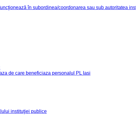
re funcţionează în subordinea/coordonarea sau sub autoritatea insti
c
e baza de care beneficiaza personalul PL Iasi
ului instituţiei publice