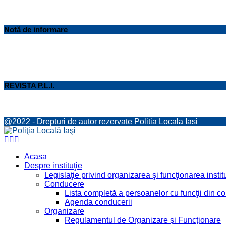
Notă de informare
REVISTA P.L.I.
@2022 - Drepturi de autor rezervate Politia Locala Iasi
Facebook
Twitter
Youtube
Acasa
Despre instituţie
Legislaţie privind organizarea şi funcţionarea institu
Conducere
Lista completă a persoanelor cu funcţii din 
Agenda conducerii
Organizare
Regulamentul de Organizare și Funcționare