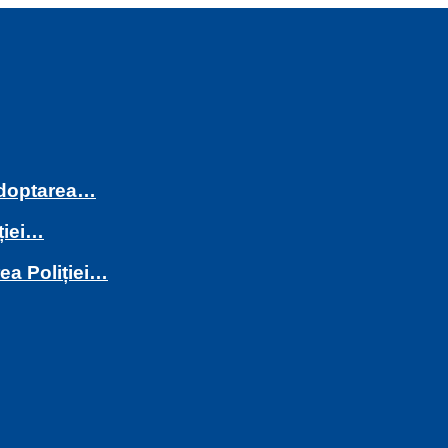
 adoptarea…
ției…
rea Poliției…