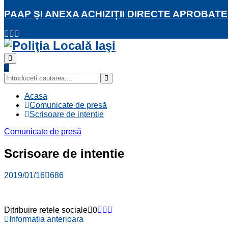
PAAP ȘI ANEXA ACHIZIȚII DIRECTE APROBATE
Facebook
Twitter
Youtube
Primary
Menu
Search
for:
Search
Acasa
Comunicate de presă
Scrisoare de intentie
Comunicate de presă
Scrisoare de intentie
2019/01/16
686
Ditribuire retele sociale
0
Informatia anterioara