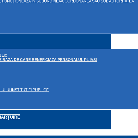
CARE FUNCŢIONEAZĂ ÎN SUBORDINEA/COORDONAREA SAU SUB AUTORITATEA
BLIC
DE BAZA DE CARE BENEFICIAZA PERSONALUL PL IASI
ULUI INSTITUŢIEI PUBLICE
HĂRȚUIRE