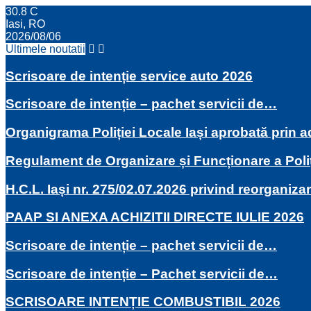
30.8
C
Iasi, RO
2026/08/06
Ultimele noutatii
Scrisoare de intenție service auto 2026
Scrisoare de intenție – pachet servicii de…
Organigrama Poliției Locale Iași aprobată prin
Regulament de Organizare și Funcționare a Poli
H.C.L. Iași nr. 275/02.07.2026 privind reorganiza
PAAP SI ANEXA ACHIZITII DIRECTE IULIE 2026
Scrisoare de intenție – pachet servicii de…
Scrisoare de intenție – Pachet servicii de…
SCRISOARE INTENȚIE COMBUSTIBIL 2026