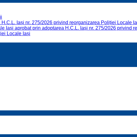
i
H.C.L. Iași nr. 275/2026 privind reorganizarea Poliției Locale Ia
 Iași aprobat prin adoptarea H.C.L. Iași nr. 275/2026 privind re
iei Locale Iași