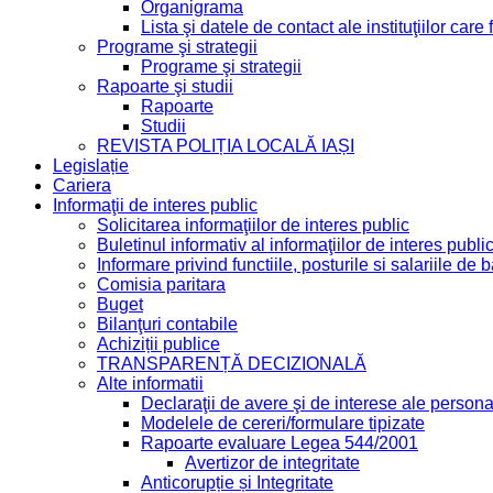
Organigrama
Lista şi datele de contact ale instituţiilor ca
Programe şi strategii
Programe şi strategii
Rapoarte şi studii
Rapoarte
Studii
REVISTA POLIȚIA LOCALĂ IAȘI
Legislație
Cariera
Informaţii de interes public
Solicitarea informaţiilor de interes public
Buletinul informativ al informaţiilor de interes publi
Informare privind functiile, posturile si salariile d
Comisia paritara
Buget
Bilanţuri contabile
Achiziții publice
TRANSPARENȚĂ DECIZIONALĂ
Alte informatii
Declaraţii de avere şi de interese ale personal
Modelele de cereri/formulare tipizate
Rapoarte evaluare Legea 544/2001
Avertizor de integritate
Anticorupție și Integritate