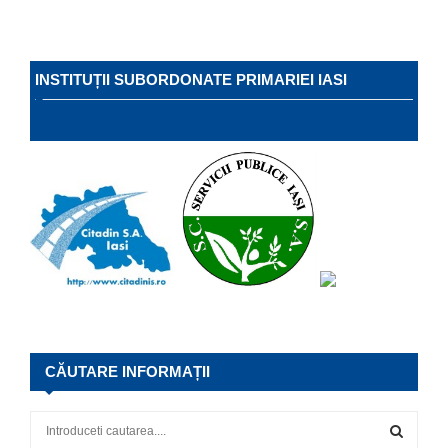
INSTITUȚII SUBORDONATE PRIMARIEI IASI
CĂUTARE INFORMAȚII
S
e