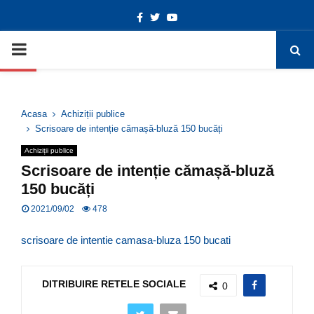
Facebook
Twitter
Youtube
Deschide bara de unelte
PRIMARY
MENU
Acasa
Achiziții publice
Scrisoare de intenție cămașă-bluză 150 bucăți
Achiziții publice
Scrisoare de intenție cămașă-bluză
150 bucăți
2021/09/02
478
scrisoare de intentie camasa-bluza 150 bucati
DITRIBUIRE RETELE SOCIALE
0