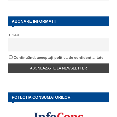
a
S
r
c
E
h
ABONARE INFORMATII
f
A
o
Email
r
R
:
C
Continuând, acceptați politica de confidențialitate
H
POTECTIA CONSUMATORILOR