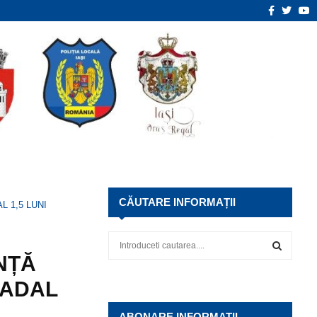
Faceboo
Twitte
Y
enție – pachet servicii de…
Organi
CĂUTARE INFORMAȚII
 1,5 LUNI
S
e
NȚĂ
a
S
RADAL
r
c
E
h
ABONARE INFORMATII