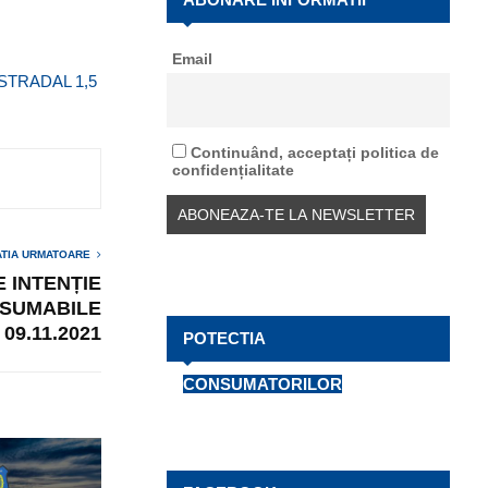
f
A
o
Email
r
R
TRADAL 1,5
:
C
H
Continuând, acceptați politica de
confidențialitate
ATIA URMATOARE
 INTENȚIE
SUMABILE
09.11.2021
POTECTIA
CONSUMATORILOR