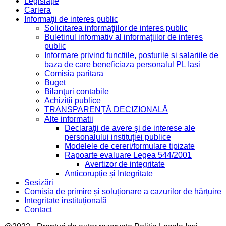
Legislație
Cariera
Informaţii de interes public
Solicitarea informaţiilor de interes public
Buletinul informativ al informaţiilor de interes
public
Informare privind functiile, posturile si salariile de
baza de care beneficiaza personalul PL Iasi
Comisia paritara
Buget
Bilanţuri contabile
Achiziții publice
TRANSPARENȚĂ DECIZIONALĂ
Alte informatii
Declaraţii de avere şi de interese ale
personalului instituţiei publice
Modelele de cereri/formulare tipizate
Rapoarte evaluare Legea 544/2001
Avertizor de integritate
Anticorupție și Integritate
Sesizări
Comisia de primire și soluționare a cazurilor de hărțuire
Integritate instituțională
Contact