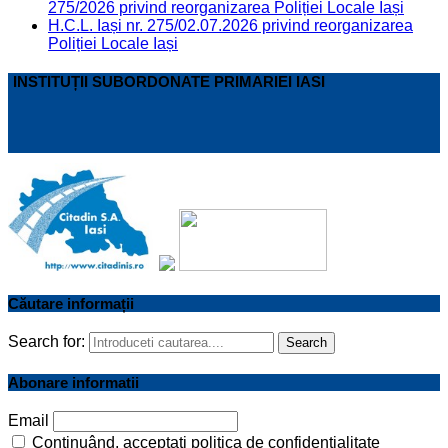
275/2026 privind reorganizarea Poliției Locale Iași
H.C.L. Iași nr. 275/02.07.2026 privind reorganizarea
Poliției Locale Iași
INSTITUȚII SUBORDONATE PRIMARIEI IASI
Căutare informații
Search for:
Search
Abonare informatii
Email
Continuând, acceptați politica de confidențialitate