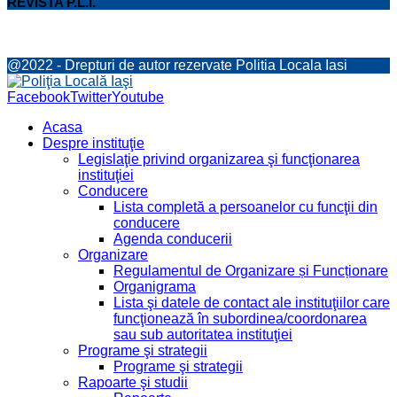
REVISTA P.L.I.
@2022 - Drepturi de autor rezervate Politia Locala Iasi
Facebook
Twitter
Youtube
Acasa
Despre instituţie
Legislaţie privind organizarea şi funcţionarea
instituţiei
Conducere
Lista completă a persoanelor cu funcţii din
conducere
Agenda conducerii
Organizare
Regulamentul de Organizare și Funcționare
Organigrama
Lista şi datele de contact ale instituţiilor care
funcţionează în subordinea/coordonarea
sau sub autoritatea instituţiei
Programe şi strategii
Programe şi strategii
Rapoarte şi studii