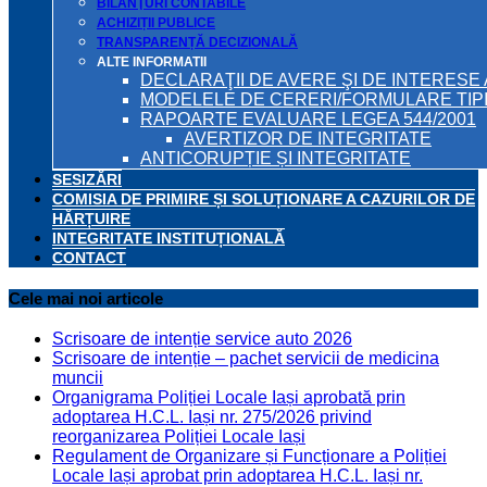
BILANŢURI CONTABILE
ACHIZIȚII PUBLICE
TRANSPARENȚĂ DECIZIONALĂ
ALTE INFORMATII
DECLARAŢII DE AVERE ŞI DE INTERESE 
MODELELE DE CERERI/FORMULARE TIP
RAPOARTE EVALUARE LEGEA 544/2001
AVERTIZOR DE INTEGRITATE
ANTICORUPȚIE ȘI INTEGRITATE
SESIZĂRI
COMISIA DE PRIMIRE ȘI SOLUȚIONARE A CAZURILOR DE
HĂRȚUIRE
INTEGRITATE INSTITUȚIONALĂ
CONTACT
Cele mai noi articole
Scrisoare de intenție service auto 2026
Scrisoare de intenție – pachet servicii de medicina
muncii
Organigrama Poliției Locale Iași aprobată prin
adoptarea H.C.L. Iași nr. 275/2026 privind
reorganizarea Poliției Locale Iași
Regulament de Organizare și Funcționare a Poliției
Locale Iași aprobat prin adoptarea H.C.L. Iași nr.