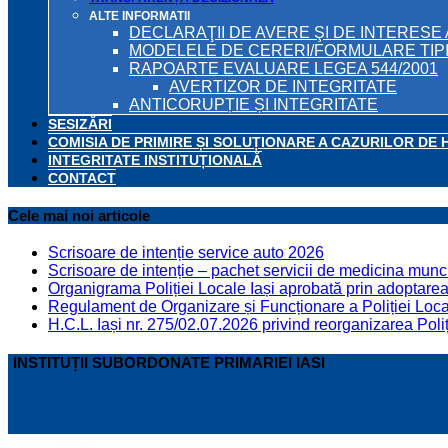
ALTE INFORMATII
DECLARAŢII DE AVERE ŞI DE INTERESE 
MODELELE DE CERERI/FORMULARE TIP
RAPOARTE EVALUARE LEGEA 544/2001
AVERTIZOR DE INTEGRITATE
ANTICORUPȚIE ȘI INTEGRITATE
SESIZĂRI
COMISIA DE PRIMIRE ȘI SOLUȚIONARE A CAZURILOR DE 
INTEGRITATE INSTITUȚIONALĂ
CONTACT
Cele mai noi articole
Scrisoare de intenție service auto 2026
Scrisoare de intenție – pachet servicii de medicina munci
Organigrama Poliției Locale Iași aprobată prin adoptarea 
Regulament de Organizare și Funcționare a Poliției Locale
H.C.L. Iași nr. 275/02.07.2026 privind reorganizarea Poliț
INSTITUȚII SUBORDONATE PRIMARIEI IASI