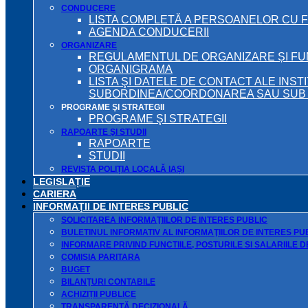
CONDUCERE
LISTA COMPLETĂ A PERSOANELOR CU 
AGENDA CONDUCERII
ORGANIZARE
REGULAMENTUL DE ORGANIZARE ȘI F
ORGANIGRAMA
LISTA ŞI DATELE DE CONTACT ALE INST
SUBORDINEA/COORDONAREA SAU SUB A
PROGRAME ŞI STRATEGII
PROGRAME ŞI STRATEGII
RAPOARTE ŞI STUDII
RAPOARTE
STUDII
REVISTA POLIȚIA LOCALĂ IAȘI
LEGISLAȚIE
CARIERA
INFORMAŢII DE INTERES PUBLIC
SOLICITAREA INFORMAŢIILOR DE INTERES PUBLIC
BULETINUL INFORMATIV AL INFORMAŢIILOR DE INTERES PU
INFORMARE PRIVIND FUNCTIILE, POSTURILE SI SALARIILE 
COMISIA PARITARA
BUGET
BILANŢURI CONTABILE
ACHIZIȚII PUBLICE
TRANSPARENȚĂ DECIZIONALĂ