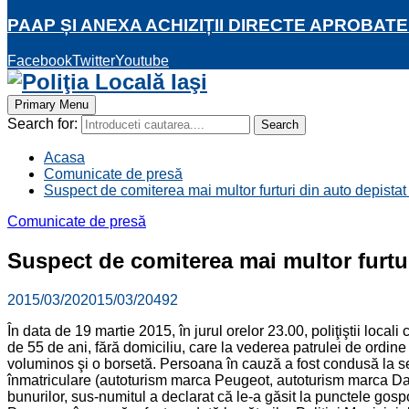
PAAP ȘI ANEXA ACHIZIȚII DIRECTE APROBATE
Facebook
Twitter
Youtube
Primary Menu
Search for:
Search
Acasa
Comunicate de presă
Suspect de comiterea mai multor furturi din auto depistat de
Comunicate de presă
Suspect de comiterea mai multor furturi
2015/03/20
2015/03/20
492
În data de 19 martie 2015, în jurul orelor 23.00, poliţiştii local
de 55 de ani, fără domiciliu, care la vederea patrulei de ordine
voluminos şi o borsetă. Persoana în cauză a fost condusă la sedi
înmatriculare (autoturism marca Peugeot, autoturism marca Daci
bunurilor, sus-numitul a declarat că le-a găsit la punctele gosp