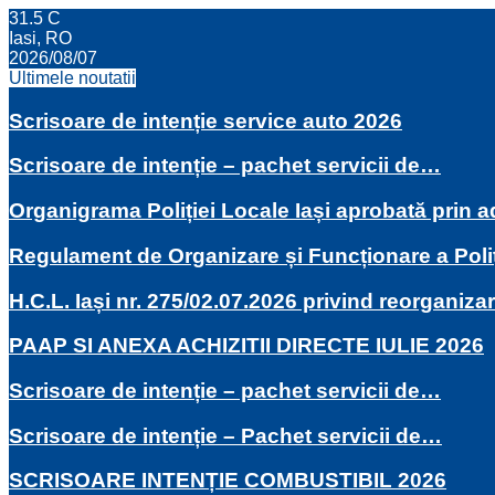
31.5
C
Iasi, RO
2026/08/07
Ultimele noutatii
Scrisoare de intenție service auto 2026
Scrisoare de intenție – pachet servicii de…
Organigrama Poliției Locale Iași aprobată prin
Regulament de Organizare și Funcționare a Poli
H.C.L. Iași nr. 275/02.07.2026 privind reorganiza
PAAP SI ANEXA ACHIZITII DIRECTE IULIE 2026
Scrisoare de intenție – pachet servicii de…
Scrisoare de intenție – Pachet servicii de…
SCRISOARE INTENȚIE COMBUSTIBIL 2026