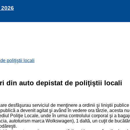
 2026
 poliţiştii locali
 din auto depistat de poliţiştii locali
i care desfăşurau serviciul de menţinere a ordinii şi liniştii publi
 publică a devenit agitat şi având în vedere ora târzie, acesta n
ul Poliţie Locale, unde în urma controlului corporal şi a bagajel
a, autoturism marca Wolkswagen), 1 daltă, un cuţit de bucătărie
odăreşti.