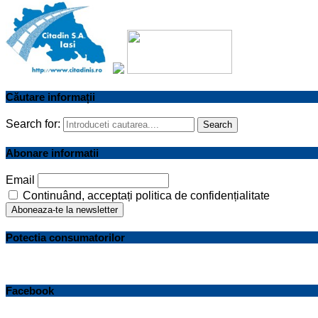
Căutare informații
Search for:
Search
Abonare informatii
Email
Continuând, acceptați politica de confidențialitate
Potectia consumatorilor
Facebook