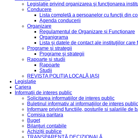
Legislaţie privind organizarea şi funcţionarea institu
Conducere
Lista completă a persoanelor cu funcţii din 
Agenda conducerii
Organizare
Regulamentul de Organizare și Funcționare
Organigrama
Lista şi datele de contact ale instituţiilor ca
Programe şi strategii
Programe şi strategii
Rapoarte şi studii
Rapoarte
Studii
REVISTA POLIȚIA LOCALĂ IAȘI
Legislație
Cariera
Informaţii de interes public
Solicitarea informaţiilor de interes public
Buletinul informativ al informaţiilor de interes publi
Informare privind functiile, posturile si salariile d
Comisia paritara
Buget
Bilanţuri contabile
Achiziții publice
TRANSPARENȚĂ DECIZIONALĂ