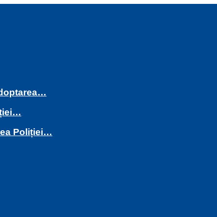
 adoptarea…
ției…
rea Poliției…