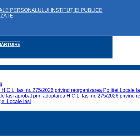
ALE PERSONALULUI INSTITUŢIEI PUBLICE
IZATE
HĂRȚUIRE
i
H.C.L. Iași nr. 275/2026 privind reorganizarea Poliției Locale Ia
 Iași aprobat prin adoptarea H.C.L. Iași nr. 275/2026 privind re
iei Locale Iași