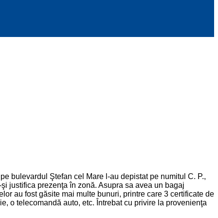
ce pe bulevardul Ştefan cel Mare l-au depistat pe numitul C. P.,
u-şi justifica prezenţa în zonă. Asupra sa avea un bagaj
or au fost găsite mai multe bunuri, printre care 3 certificate de
, o telecomandă auto, etc. Întrebat cu privire la provenienţa