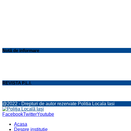
Notă de informare
REVISTA P.L.I.
@2022 - Drepturi de autor rezervate Politia Locala Iasi
Facebook
Twitter
Youtube
Acasa
Despre instituţie