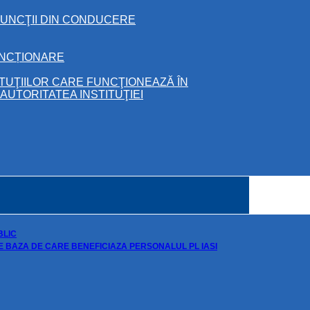
FUNCŢII DIN CONDUCERE
UNCȚIONARE
ITUŢIILOR CARE FUNCŢIONEAZĂ ÎN
UTORITATEA INSTITUŢIEI
BLIC
DE BAZA DE CARE BENEFICIAZA PERSONALUL PL IASI