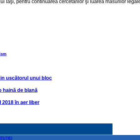
ui Iaşi, pentru continuarea cercetărilor şi luarea măsurilor legal
rism
din uscătorul unui bloc
 o haină de blană
l 2018 în aer liber
TUŢIEI