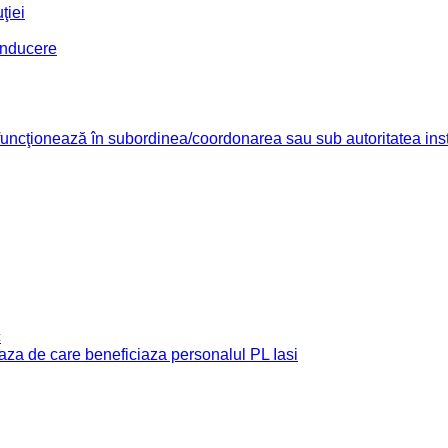
ţiei
conducere
re funcţionează în subordinea/coordonarea sau sub autoritatea insti
c
e baza de care beneficiaza personalul PL Iasi