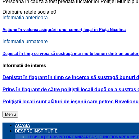
Persoana în cauză a fost predată lucrătorilor Poliţiei Municipiul
Ditribuire retele sociale
0
Informatia anterioara
Acţiune în vederea asigurării unui comerţ legal în Piaţa Nicolina
Informatia urmatoare
Depistat în timp ce vroia să sustragă mai multe bunuri dintr-un autotu
Informatii de interes
Depistat în flagrant în timp ce încerca să sustragă bunuri 
Prins în flagrant de către poliţiştii locali după ce a sustras
Poliţiştii locali sunt alături de ieşenii care petrec Revelionu
Meniu
ACASA
DESPRE INSTITUŢIE
LEGISLAŢIE PRIVIND ORGANIZAREA ŞI FUNCŢIONAREA INSTI