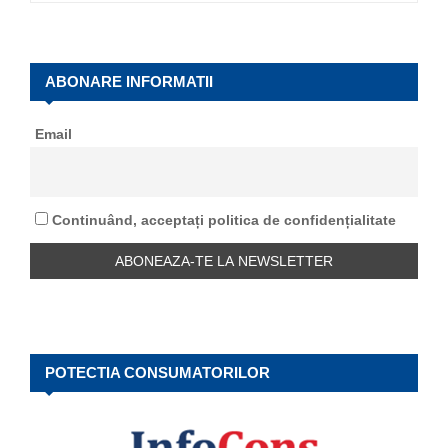
a
S
r
c
E
h
ABONARE INFORMATII
f
A
o
Email
r
R
:
C
Continuând, acceptați politica de confidențialitate
H
POTECTIA CONSUMATORILOR