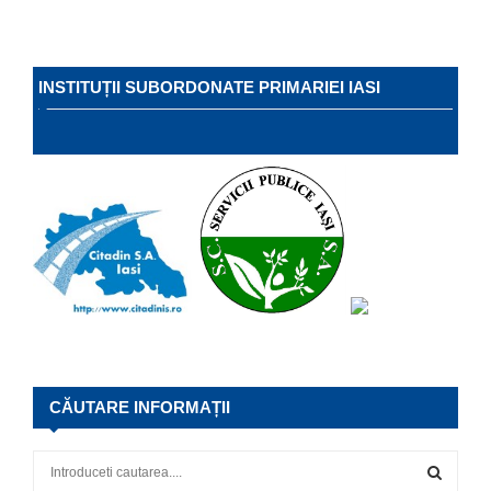
INSTITUȚII SUBORDONATE PRIMARIEI IASI
CĂUTARE INFORMAȚII
S
e