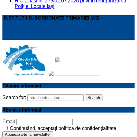
H.C.L. Iași nr. 275/02.07.2026 privind reorganizarea
Poliției Locale Iași
INSTITUȚII SUBORDONATE PRIMARIEI IASI
Căutare informații
Search for:
Search
Abonare informatii
Email
Continuând, acceptați politica de confidențialitate