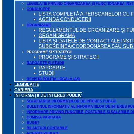
LEGISLAŢIE PRIVIND ORGANIZAREA ŞI FUNCŢIONAREA INSTI
CONDUCERE
LISTA COMPLETĂ A PERSOANELOR CU 
AGENDA CONDUCERII
ORGANIZARE
REGULAMENTUL DE ORGANIZARE ȘI F
ORGANIGRAMA
LISTA ŞI DATELE DE CONTACT ALE INST
SUBORDINEA/COORDONAREA SAU SUB A
PROGRAME ŞI STRATEGII
PROGRAME ŞI STRATEGII
RAPOARTE ŞI STUDII
RAPOARTE
STUDII
REVISTA POLIȚIA LOCALĂ IAȘI
LEGISLAȚIE
CARIERA
INFORMAŢII DE INTERES PUBLIC
SOLICITAREA INFORMAŢIILOR DE INTERES PUBLIC
BULETINUL INFORMATIV AL INFORMAŢIILOR DE INTERES PU
INFORMARE PRIVIND FUNCTIILE, POSTURILE SI SALARIILE 
COMISIA PARITARA
BUGET
BILANŢURI CONTABILE
ACHIZIȚII PUBLICE