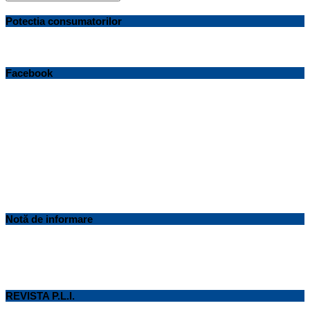
Potectia consumatorilor
Facebook
Notă de informare
REVISTA P.L.I.