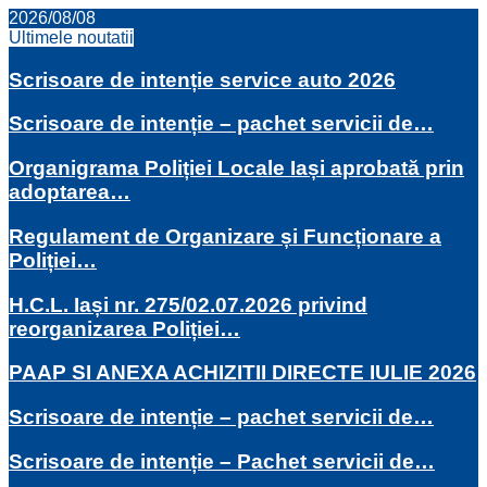
2026/08/08
Ultimele noutatii
Scrisoare de intenție service auto 2026
Scrisoare de intenție – pachet servicii de…
Organigrama Poliției Locale Iași aprobată prin
adoptarea…
Regulament de Organizare și Funcționare a
Poliției…
H.C.L. Iași nr. 275/02.07.2026 privind
reorganizarea Poliției…
PAAP SI ANEXA ACHIZITII DIRECTE IULIE 2026
Scrisoare de intenție – pachet servicii de…
Scrisoare de intenție – Pachet servicii de…