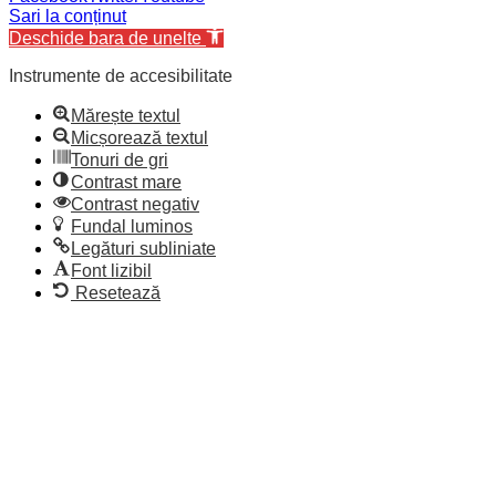
Sari la conținut
Deschide bara de unelte
Instrumente de accesibilitate
Mărește textul
Micșorează textul
Tonuri de gri
Contrast mare
Contrast negativ
Fundal luminos
Legături subliniate
Font lizibil
Resetează