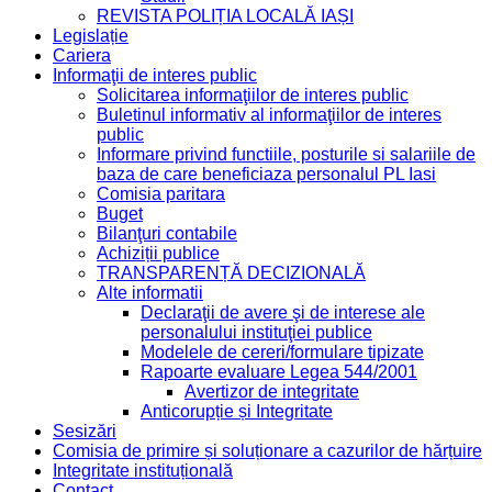
REVISTA POLIȚIA LOCALĂ IAȘI
Legislație
Cariera
Informaţii de interes public
Solicitarea informaţiilor de interes public
Buletinul informativ al informaţiilor de interes
public
Informare privind functiile, posturile si salariile de
baza de care beneficiaza personalul PL Iasi
Comisia paritara
Buget
Bilanţuri contabile
Achiziții publice
TRANSPARENȚĂ DECIZIONALĂ
Alte informatii
Declaraţii de avere şi de interese ale
personalului instituţiei publice
Modelele de cereri/formulare tipizate
Rapoarte evaluare Legea 544/2001
Avertizor de integritate
Anticorupție și Integritate
Sesizări
Comisia de primire și soluționare a cazurilor de hărțuire
Integritate instituțională
Contact