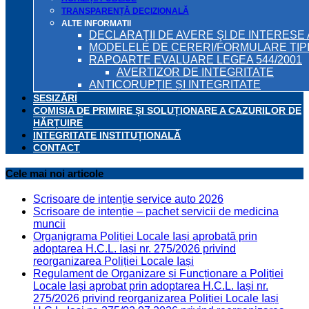
TRANSPARENȚĂ DECIZIONALĂ
ALTE INFORMATII
DECLARAŢII DE AVERE ŞI DE INTERESE 
MODELELE DE CERERI/FORMULARE TIP
RAPOARTE EVALUARE LEGEA 544/2001
AVERTIZOR DE INTEGRITATE
ANTICORUPȚIE ȘI INTEGRITATE
SESIZĂRI
COMISIA DE PRIMIRE ȘI SOLUȚIONARE A CAZURILOR DE
HĂRȚUIRE
INTEGRITATE INSTITUȚIONALĂ
CONTACT
Cele mai noi articole
Scrisoare de intenție service auto 2026
Scrisoare de intenție – pachet servicii de medicina
muncii
Organigrama Poliției Locale Iași aprobată prin
adoptarea H.C.L. Iași nr. 275/2026 privind
reorganizarea Poliției Locale Iași
Regulament de Organizare și Funcționare a Poliției
Locale Iași aprobat prin adoptarea H.C.L. Iași nr.
275/2026 privind reorganizarea Poliției Locale Iași