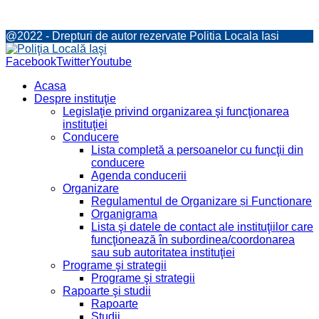
@2022 - Drepturi de autor rezervate Politia Locala Iasi
Facebook
Twitter
Youtube
Acasa
Despre instituţie
Legislaţie privind organizarea şi funcţionarea
instituţiei
Conducere
Lista completă a persoanelor cu funcţii din
conducere
Agenda conducerii
Organizare
Regulamentul de Organizare și Funcționare
Organigrama
Lista şi datele de contact ale instituţiilor care
funcţionează în subordinea/coordonarea
sau sub autoritatea instituţiei
Programe şi strategii
Programe şi strategii
Rapoarte şi studii
Rapoarte
Studii