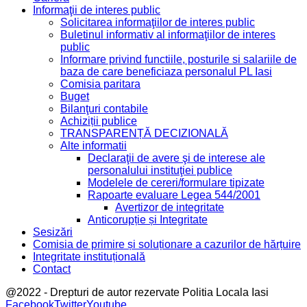
Informaţii de interes public
Solicitarea informaţiilor de interes public
Buletinul informativ al informaţiilor de interes
public
Informare privind functiile, posturile si salariile de
baza de care beneficiaza personalul PL Iasi
Comisia paritara
Buget
Bilanţuri contabile
Achiziții publice
TRANSPARENȚĂ DECIZIONALĂ
Alte informatii
Declaraţii de avere şi de interese ale
personalului instituţiei publice
Modelele de cereri/formulare tipizate
Rapoarte evaluare Legea 544/2001
Avertizor de integritate
Anticorupție și Integritate
Sesizări
Comisia de primire și soluționare a cazurilor de hărțuire
Integritate instituțională
Contact
@2022 - Drepturi de autor rezervate Politia Locala Iasi
Facebook
Twitter
Youtube