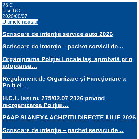
26
C
Iasi, RO
2026/08/07
Ultimele noutatii
Scrisoare de intenție service auto 2026
Scrisoare de intenție – pachet servicii de…
Organigrama Poliției Locale Iași aprobată prin
adoptarea…
Regulament de Organizare și Funcționare a
Poliției…
H.C.L. Iași nr. 275/02.07.2026 privind
reorganizarea Poliției…
PAAP SI ANEXA ACHIZITII DIRECTE IULIE 2026
Scrisoare de intenție – pachet servicii de…