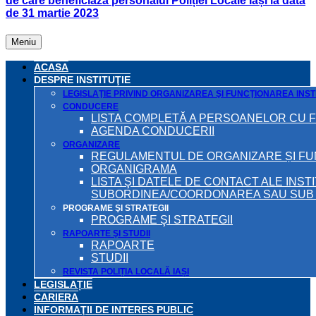
de care beneficiază personalul Poliției Locale Iași la data
de 31 martie 2023
Meniu
ACASA
DESPRE INSTITUŢIE
LEGISLAŢIE PRIVIND ORGANIZAREA ŞI FUNCŢIONAREA INSTI
CONDUCERE
LISTA COMPLETĂ A PERSOANELOR CU 
AGENDA CONDUCERII
ORGANIZARE
REGULAMENTUL DE ORGANIZARE ȘI F
ORGANIGRAMA
LISTA ŞI DATELE DE CONTACT ALE INST
SUBORDINEA/COORDONAREA SAU SUB A
PROGRAME ŞI STRATEGII
PROGRAME ŞI STRATEGII
RAPOARTE ŞI STUDII
RAPOARTE
STUDII
REVISTA POLIȚIA LOCALĂ IAȘI
LEGISLAȚIE
CARIERA
INFORMAŢII DE INTERES PUBLIC