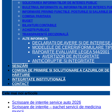
SOLICITAREA INFORMAŢIILOR DE INTERES PUBLIC
BULETINUL INFORMATIV AL INFORMAŢIILOR DE INTERES PU
INFORMARE PRIVIND FUNCTIILE, POSTURILE SI SALARIILE 
COMISIA PARITARA
BUGET
BILANŢURI CONTABILE
ACHIZIȚII PUBLICE
TRANSPARENȚĂ DECIZIONALĂ
ALTE INFORMATII
DECLARAŢII DE AVERE ŞI DE INTERESE 
MODELELE DE CERERI/FORMULARE TIP
RAPOARTE EVALUARE LEGEA 544/2001
AVERTIZOR DE INTEGRITATE
ANTICORUPȚIE ȘI INTEGRITATE
SESIZĂRI
COMISIA DE PRIMIRE ȘI SOLUȚIONARE A CAZURILOR DE
HĂRȚUIRE
INTEGRITATE INSTITUȚIONALĂ
CONTACT
Cele mai noi articole
Scrisoare de intenție service auto 2026
Scrisoare de intenție – pachet servicii de medicina
muncii