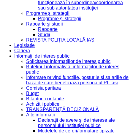
funcţionează în subordinea/coordonarea
sau sub autoritatea instituţiei
Programe şi strategii
Programe şi strategii
Rapoarte şi studii
Rapoarte
Studii
REVISTA POLIȚIA LOCALĂ IAȘI
Legislație
Cariera
Informaţii de interes public
Solicitarea informaţiilor de interes public
Buletinul informativ al informaţiilor de interes
public
Informare privind functiile, posturile si salariile de
baza de care beneficiaza personalul PL Iasi
Comisia paritara
Buget
Bilanţuri contabile
Achiziții publice
TRANSPARENȚĂ DECIZIONALĂ
Alte informatii
Declaraţii de avere şi de interese ale
personalului instituţiei publice
Modelele de cereri/formulare tipizate