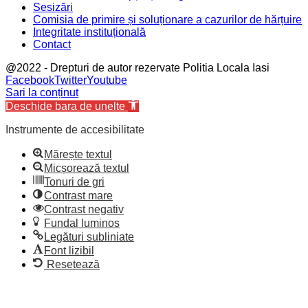
Sesizări
Comisia de primire și soluționare a cazurilor de hărțuire
Integritate instituțională
Contact
@2022 - Drepturi de autor rezervate Politia Locala Iasi
Facebook
Twitter
Youtube
Sari la conținut
Deschide bara de unelte
Instrumente de accesibilitate
Mărește textul
Micșorează textul
Tonuri de gri
Contrast mare
Contrast negativ
Fundal luminos
Legături subliniate
Font lizibil
Resetează