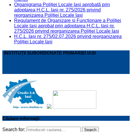
Organigrama Poliției Locale Iași aprobată prin
adoptarea H.C.L. Iași nr. 275/2026 privind
reorganizarea Poliției Locale Iași
Regulament de Organizare și Funcționare a Poliției
Locale Iași aprobat prin adoptarea H.C.L. Iași nr.
275/2026 privind reorganizarea Poliției Locale Iași
H.C.L. Iași nr. 275/02.07.2026 privind reorganizarea
Poliției Locale Iași
INSTITUȚII SUBORDONATE PRIMARIEI IASI
Căutare informații
Search for:
Search