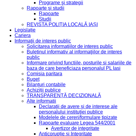
Programe şi strategii
Rapoarte şi studii
Rapoarte
Studii
REVISTA POLIȚIA LOCALĂ IAȘI
Legislație
Cariera
Informaţii de interes public
Solicitarea informaţiilor de interes public
Buletinul informativ al informaţiilor de interes
public
Informare privind functiile, posturile si salariile de
baza de care beneficiaza personalul PL Iasi
Comisia paritara
Buget
Bilanţuri contabile
Achiziții publice
TRANSPARENȚĂ DECIZIONALĂ
Alte informatii
Declaraţii de avere şi de interese ale
personalului instituţiei publice
Modelele de cereri/formulare tipizate
Rapoarte evaluare Legea 544/2001
Avertizor de integritate
Anticorupție și Integritate