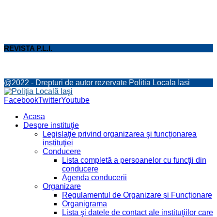
REVISTA P.L.I.
@2022 - Drepturi de autor rezervate Politia Locala Iasi
Facebook
Twitter
Youtube
Acasa
Despre instituţie
Legislaţie privind organizarea şi funcţionarea
instituţiei
Conducere
Lista completă a persoanelor cu funcţii din
conducere
Agenda conducerii
Organizare
Regulamentul de Organizare și Funcționare
Organigrama
Lista şi datele de contact ale instituţiilor care