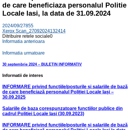
de care beneficiaza personalul Politie
Locale Iasi, la data de 31.09.2024
2024/09/27
855
Xerox Scan_27092024132414
Ditribuire retele sociale
0
Informatia anterioara
Informatia urmatoare
30 septembrie 2024 – BULETIN INFORMATIV
Informatii de interes
INFORMARE privind funcțiile/posturile și salariile de bază
de care beneficiază personalul Poliției Locale Iași –
30.09.2025
Salariile de baza corespunzatoare functiilor publice din
cadrul Politiei Locale Iasi (30.09.2023)
INFORMARE privind funcțiile/posturile și salariile de bază