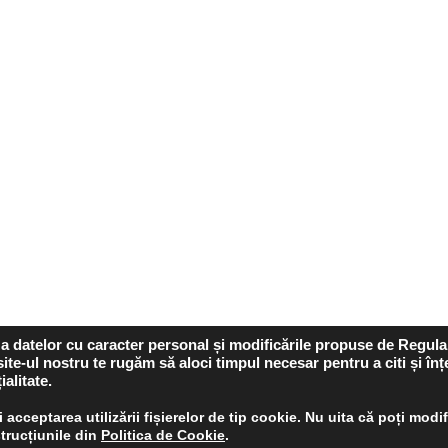
ie a datelor cu caracter personal și modificările propuse de Regul
te-ul nostru te rugăm să aloci timpul necesar pentru a citi și înț
ialitate.
acceptarea utilizării fișierelor de tip cookie. Nu uita că poți modif
@2022 - Drepturi de autor rezervate Politia Locala Iasi
trucțiunile din
Politica de Cookie
.