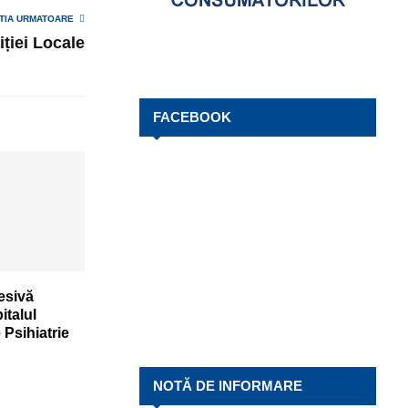
TIA URMATOARE
iției Locale
FACEBOOK
esivă
italul
 Psihiatrie
NOTĂ DE INFORMARE