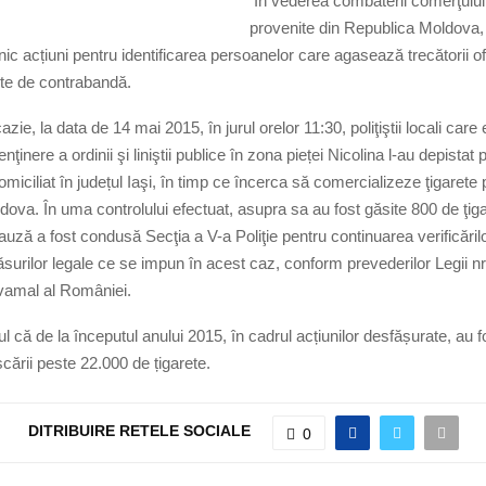
În vederea combaterii comerţului il
provenite din Republica Moldova, po
nic acțiuni pentru identificarea persoanelor care agasează trecătorii o
ete de contrabandă.
ie, la data de 14 mai 2015, în jurul orelor 11:30, poliţiştii locali car
nţinere a ordinii şi liniştii publice în zona pieței Nicolina l-au depistat
domiciliat în județul Iaşi, în timp ce încerca să comercializeze ţigarete 
ova. În uma controlului efectuat, asupra sa au fost găsite 800 de ţiga
uză a fost condusă Secţia a V-a Poliţie pentru continuarea verificărilo
urilor legale ce se impun în acest caz, conform prevederilor Legii nr
 vamal al României.
 că de la începutul anului 2015, în cadrul acțiunilor desfășurate, au fo
cării peste 22.000 de țigarete.
DITRIBUIRE RETELE SOCIALE
0