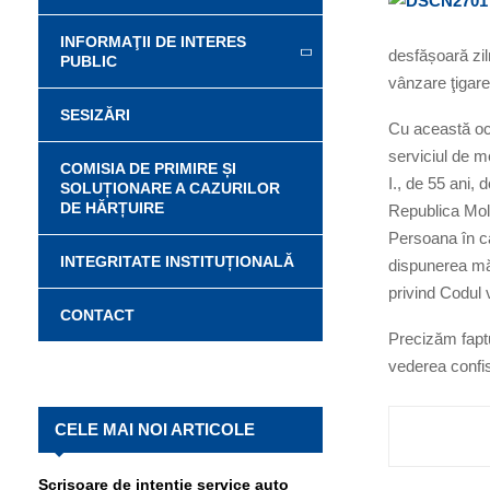
INFORMAŢII DE INTERES
desfășoară zil
PUBLIC
vânzare ţigar
SESIZĂRI
Cu această ocaz
serviciul de me
COMISIA DE PRIMIRE ȘI
I., de 55 ani, 
SOLUȚIONARE A CAZURILOR
DE HĂRȚUIRE
Republica Mold
Persoana în ca
INTEGRITATE INSTITUȚIONALĂ
dispunerea măs
privind Codul
CONTACT
Precizăm faptul
vederea confis
CELE MAI NOI ARTICOLE
Scrisoare de intenție service auto