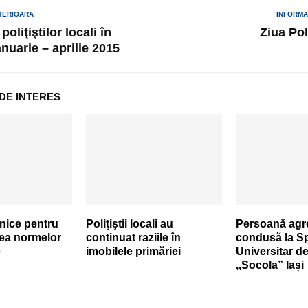
TERIOARA
INFORMA
poliţiştilor locali în
Ziua Pol
nuarie – aprilie 2015
 DE INTERES
lnice pentru
Poliţiştii locali au
Persoană agr
ea normelor
continuat raziile în
condusă la Sp
e
imobilele primăriei
Universitar de
,,Socola” Iași