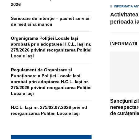
2026
INFORMATIA AN
Activitatea 
Scrisoare de intenție – pachet servicii
perioada ia
de medicina muncii
Organigrama Poliției Locale Iași
INFORMATII
aprobată prin adoptarea H.C.L. Iași nr.
275/2026 privind reorganizarea Poliției
Locale Iași
Regulament de Organizare și
Funcționare a Poliției Locale Iași
aprobat prin adoptarea H.C.L. Iași nr.
275/2026 privind reorganizarea Poliției
Locale Iași
Sancţiuni zi
nerespectar
H.C.L. Iași nr. 275/02.07.2026 privind
de curăţeni
reorganizarea Poliției Locale Iași