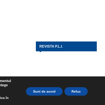
REVISTA P.L.I.
amentul
elege
Sunt de acord
Refuz
ica în