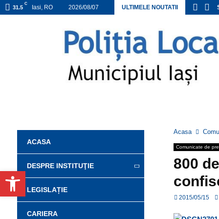
C
ANEXA ACHIZIȚII DIRECTE APROBATE 2026
Iasi, RO
2026/08/07
ULTIMELE NOUTATII
31.5
Acasa
Comun
ACASA
Comunicate de pr
800 de
DESPRE INSTITUŢIE
Deschide bara de unelte
confis
LEGISLAȚIE
2015/05/15
CARIERA