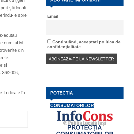
icit cu ţigări
f
A
liţiştii locali
o
ferindu-le spre
Email
r
R
:
C
e executau
H
Continuând, acceptați politica de
 pe numitul M.
confidențialitate
provenite din
rete.
r şi
. 86/2006,
st ridicate în
POTECTIA
CONSUMATORILOR