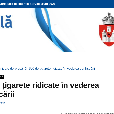
Scrisoare de intenție service auto 2026
icate de presă
800 de țigarete ridicate în vederea confiscării
esă
 țigarete ridicate în vederea
cării
645