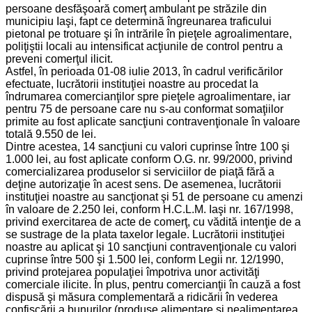
persoane desfăşoară comerţ ambulant pe străzile din
municipiu Iaşi, fapt ce determină îngreunarea traficului
pietonal pe trotuare şi în intrările în pieţele agroalimentare,
poliţiştii locali au intensificat acţiunile de control pentru a
preveni comerţul ilicit.
Astfel, în perioada 01-08 iulie 2013, în cadrul verificărilor
efectuate, lucrătorii instituţiei noastre au procedat la
îndrumarea comercianţilor spre pieţele agroalimentare, iar
pentru 75 de persoane care nu s-au conformat somaţiilor
primite au fost aplicate sancţiuni contravenţionale în valoare
totală 9.550 de lei.
Dintre acestea, 14 sancţiuni cu valori cuprinse între 100 şi
1.000 lei, au fost aplicate conform O.G. nr. 99/2000, privind
comercializarea produselor si serviciilor de piaţă fără a
deţine autorizaţie în acest sens. De asemenea, lucrătorii
instituţiei noastre au sancţionat şi 51 de persoane cu amenzi
în valoare de 2.250 lei, conform H.C.L.M. Iaşi nr. 167/1998,
privind exercitarea de acte de comerţ, cu vădită intenţie de a
se sustrage de la plata taxelor legale. Lucrătorii instituţiei
noastre au aplicat şi 10 sancţiuni contravenţionale cu valori
cuprinse între 500 şi 1.500 lei, conform Legii nr. 12/1990,
privind protejarea populaţiei împotriva unor activităţi
comerciale ilicite. În plus, pentru comercianţii în cauză a fost
dispusă şi măsura complementară a ridicării în vederea
confiscării a bunurilor (produse alimentare şi nealimentarea,