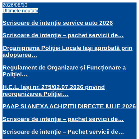
2026/08/10
Ultimele noutatii
Scrisoare de intenție service auto 2026
Scrisoare de intenție – pachet servicii de…
Organigrama Poliției Locale Iași aprobată prin
adoptarea…
Regulament de Organizare și Funcționare a
Poliției…
H.C.L. Iași nr. 275/02.07.2026 privind
reorganizarea Poliției…
PAAP SI ANEXA ACHIZITII DIRECTE IULIE 2026
Scrisoare de intenție – pachet servicii de…
Scrisoare de intenție – Pachet servicii de…