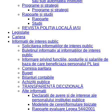
sau sub autoritatea instituţiei
Programe şi strategii
Programe şi strategii
Rapoarte şi studii
Rapoarte
Studii
REVISTA POLIȚIA LOCALĂ IAȘI
Legislație
Cariera
Informaţii de interes public
Solicitarea informaţiilor de interes public
Buletinul informativ al informaţiilor de interes
public
Informare privind functiile, posturile si salariile de
baza de care beneficiaza personalul PL Iasi
Comisia paritara
Buget
Bilanţuri contabile
Achiziții publice
TRANSPARENȚĂ DECIZIONALĂ
Alte informatii
Declaraţii de avere şi de interese ale
personalului instituţiei publice
Modelele de cereri/formulare tipizate
Rapoarte evaluare Legea 544/2001