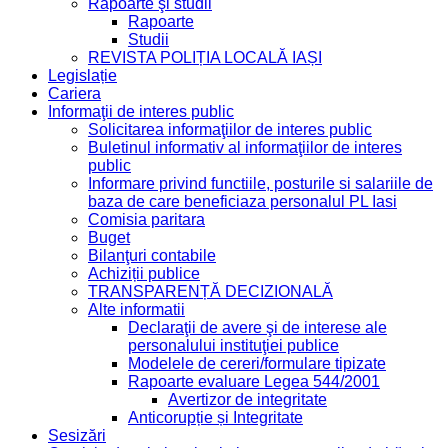
Rapoarte şi studii
Rapoarte
Studii
REVISTA POLIȚIA LOCALĂ IAȘI
Legislație
Cariera
Informaţii de interes public
Solicitarea informaţiilor de interes public
Buletinul informativ al informaţiilor de interes
public
Informare privind functiile, posturile si salariile de
baza de care beneficiaza personalul PL Iasi
Comisia paritara
Buget
Bilanţuri contabile
Achiziții publice
TRANSPARENȚĂ DECIZIONALĂ
Alte informatii
Declaraţii de avere şi de interese ale
personalului instituţiei publice
Modelele de cereri/formulare tipizate
Rapoarte evaluare Legea 544/2001
Avertizor de integritate
Anticorupție și Integritate
Sesizări