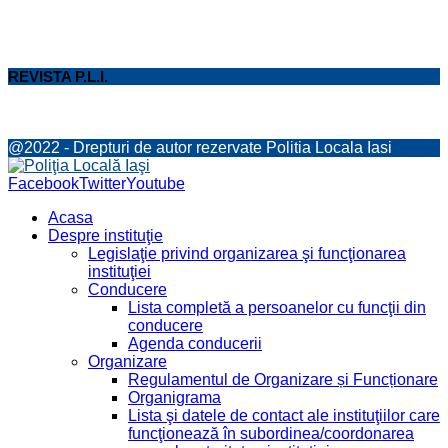
REVISTA P.L.I.
@2022 - Drepturi de autor rezervate Politia Locala Iasi
Facebook
Twitter
Youtube
Acasa
Despre instituţie
Legislaţie privind organizarea şi funcţionarea
instituţiei
Conducere
Lista completă a persoanelor cu funcţii din
conducere
Agenda conducerii
Organizare
Regulamentul de Organizare și Funcționare
Organigrama
Lista şi datele de contact ale instituţiilor care
funcţionează în subordinea/coordonarea