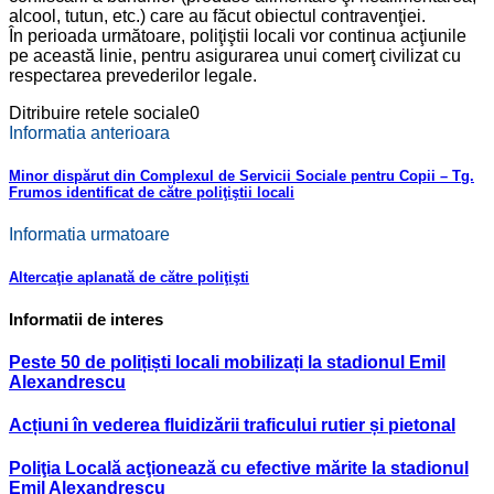
alcool, tutun, etc.) care au făcut obiectul contravenţiei.
În perioada următoare, poliţiştii locali vor continua acţiunile
pe această linie, pentru asigurarea unui comerţ civilizat cu
respectarea prevederilor legale.
Ditribuire retele sociale
0
Informatia anterioara
Minor dispărut din Complexul de Servicii Sociale pentru Copii – Tg.
Frumos identificat de către poliţiştii locali
Informatia urmatoare
Altercaţie aplanată de către poliţişti
Informatii de interes
Peste 50 de polițiști locali mobilizați la stadionul Emil
Alexandrescu
Acțiuni în vederea fluidizării traficului rutier și pietonal
Poliţia Locală acţionează cu efective mărite la stadionul
Emil Alexandrescu