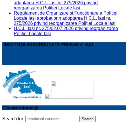
adoptarea H.C.L. Iași nr. 275/2026 privind
reorganizarea Poliției Locale Iași
Regulament de Organizare și Funcționare a Poliției
Locale Iași aprobat prin adoptarea H.C.L. Iași nr.
275/2026 privind reorganizarea Poliției Locale Iași
H.C.L. Iași nr. 275/02.07.2026 privind reorganizarea
Poliției Locale Iași
INSTITUȚII SUBORDONATE PRIMARIEI IASI
Căutare informații
Search for:
Search