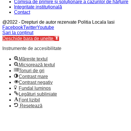
Comisia de primire și soluționare a cazurilor de hărțuire
Integritate instituțională
Contact
@2022 - Drepturi de autor rezervate Politia Locala Iasi
Facebook
Twitter
Youtube
Sari la conținut
Deschide bara de unelte
Instrumente de accesibilitate
Mărește textul
Micșorează textul
Tonuri de gri
Contrast mare
Contrast negativ
Fundal luminos
Legături subliniate
Font lizibil
Resetează