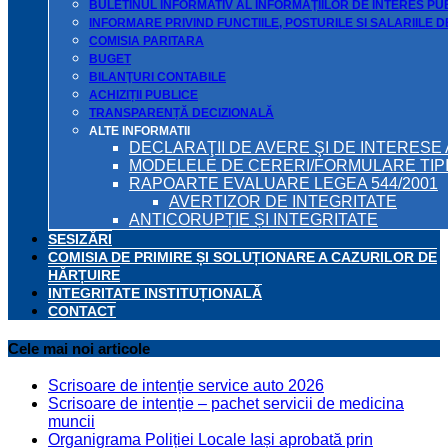
BULETINUL INFORMATIV AL INFORMAŢIILOR DE INTERES PU
INFORMARE PRIVIND FUNCTIILE, POSTURILE SI SALARIILE 
COMISIA PARITARA
BUGET
BILANŢURI CONTABILE
ACHIZIȚII PUBLICE
TRANSPARENȚĂ DECIZIONALĂ
ALTE INFORMATII
DECLARAŢII DE AVERE ŞI DE INTERESE 
MODELELE DE CERERI/FORMULARE TIP
RAPOARTE EVALUARE LEGEA 544/2001
AVERTIZOR DE INTEGRITATE
ANTICORUPȚIE ȘI INTEGRITATE
SESIZĂRI
COMISIA DE PRIMIRE ȘI SOLUȚIONARE A CAZURILOR DE
HĂRȚUIRE
INTEGRITATE INSTITUȚIONALĂ
CONTACT
Cele mai noi articole
Scrisoare de intenție service auto 2026
Scrisoare de intenție – pachet servicii de medicina
muncii
Organigrama Poliției Locale Iași aprobată prin