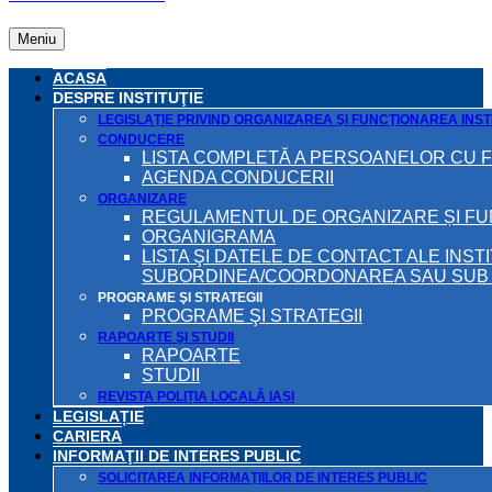
Meniu
ACASA
DESPRE INSTITUŢIE
LEGISLAŢIE PRIVIND ORGANIZAREA ŞI FUNCŢIONAREA INSTI
CONDUCERE
LISTA COMPLETĂ A PERSOANELOR CU 
AGENDA CONDUCERII
ORGANIZARE
REGULAMENTUL DE ORGANIZARE ȘI F
ORGANIGRAMA
LISTA ŞI DATELE DE CONTACT ALE INST
SUBORDINEA/COORDONAREA SAU SUB A
PROGRAME ŞI STRATEGII
PROGRAME ŞI STRATEGII
RAPOARTE ŞI STUDII
RAPOARTE
STUDII
REVISTA POLIȚIA LOCALĂ IAȘI
LEGISLAȚIE
CARIERA
INFORMAŢII DE INTERES PUBLIC
SOLICITAREA INFORMAŢIILOR DE INTERES PUBLIC