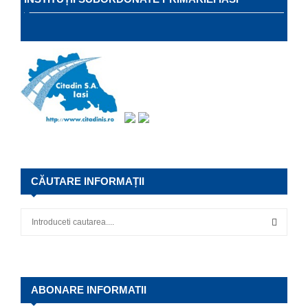
CĂUTARE INFORMAȚII
S
e
a
S
r
c
E
h
ABONARE INFORMATII
f
A