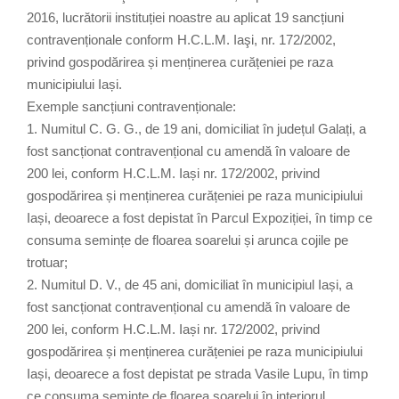
2016, lucrătorii instituției noastre au aplicat 19 sancțiuni
contravenționale conform H.C.L.M. Iaşi, nr. 172/2002,
privind gospodărirea și menținerea curățeniei pe raza
municipiului Iași.
Exemple sancțiuni contravenționale:
1. Numitul C. G. G., de 19 ani, domiciliat în județul Galați, a
fost sancționat contravențional cu amendă în valoare de
200 lei, conform H.C.L.M. Iași nr. 172/2002, privind
gospodărirea și menținerea curățeniei pe raza municipiului
Iași, deoarece a fost depistat în Parcul Expoziției, în timp ce
consuma semințe de floarea soarelui și arunca cojile pe
trotuar;
2. Numitul D. V., de 45 ani, domiciliat în municipiul Iași, a
fost sancționat contravențional cu amendă în valoare de
200 lei, conform H.C.L.M. Iași nr. 172/2002, privind
gospodărirea și menținerea curățeniei pe raza municipiului
Iași, deoarece a fost depistat pe strada Vasile Lupu, în timp
ce consuma semințe de floarea soarelui în interiorul