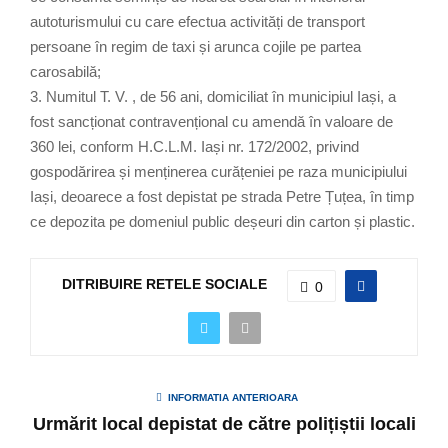
autoturismului cu care efectua activități de transport
persoane în regim de taxi și arunca cojile pe partea
carosabilă;
3. Numitul T. V. , de 56 ani, domiciliat în municipiul Iași, a
fost sancționat contravențional cu amendă în valoare de
360 lei, conform H.C.L.M. Iași nr. 172/2002, privind
gospodărirea și menținerea curățeniei pe raza municipiului
Iași, deoarece a fost depistat pe strada Petre Țuțea, în timp
ce depozita pe domeniul public deșeuri din carton și plastic.
DITRIBUIRE RETELE SOCIALE
0
INFORMATIA ANTERIOARA
Urmărit local depistat de către polițiștii locali