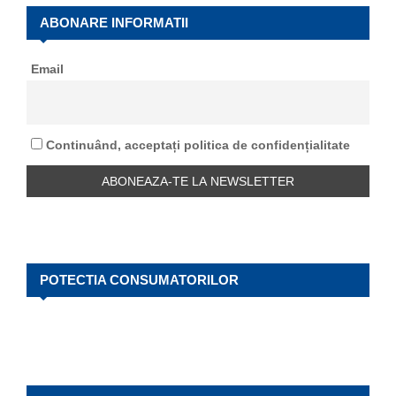
c
E
h
ABONARE INFORMATII
f
A
o
Email
r
R
:
C
Continuând, acceptați politica de confidențialitate
H
POTECTIA CONSUMATORILOR