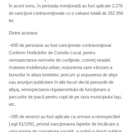
În acest sens, în perioada menţionată au fost aplicate 2.276
de sancţiuni contravenţionale cu o valoare totală de 262.956
lei.
Dintre acestea:
–695 de persoane au fost sancţionate contravenţional
Conform Hotărârilor de Consiliu Local, pentru
nerespectarea normelor de curăţenie, comerţ stradal,
mutarea mobilierului urban, expunerea spre vânzare a
bunurilor în afara tonetelor, precum şi expunerea de afişe
sau anunţuri publicitare în alte locuri decât panourile de
afişaj, nerespectarea regulamentului de funcţionare a
parcurilor de joacă pentru copii de pe raza municipiului Iaşi,
etc.
–395 de amenzi au fost aplicate ca urmare a nerespectării
Legii 61/1991, privind sancţionarea faptelor de încălcare a
unor norme de convieţuire socială, a ordinii şi liniştii publice.