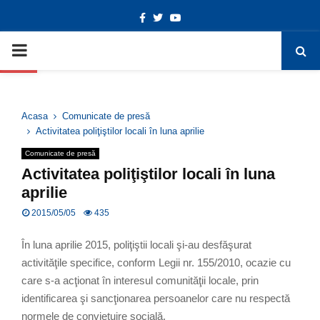
Facebook
Twitter
Youtube
Deschide bara de unelte
PRIMARY
MENU
Acasa
Comunicate de presă
Activitatea poliţiştilor locali în luna aprilie
Comunicate de presă
Activitatea poliţiştilor locali în luna
aprilie
2015/05/05
435
În luna aprilie 2015, poliţiştii locali şi-au desfăşurat
activităţile specifice, conform Legii nr. 155/2010, ocazie cu
care s-a acţionat în interesul comunităţii locale, prin
identificarea şi sancţionarea persoanelor care nu respectă
normele de convieţuire socială.