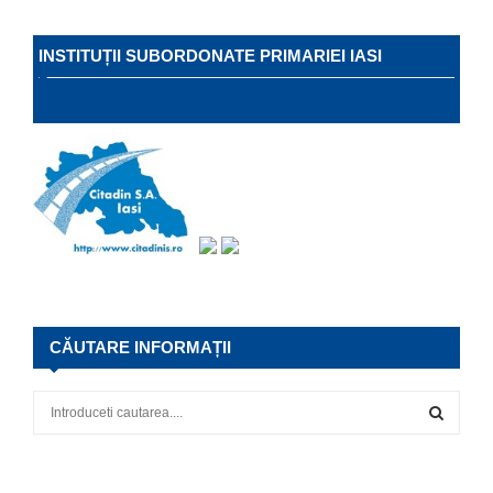
INSTITUȚII SUBORDONATE PRIMARIEI IASI
CĂUTARE INFORMAȚII
S
e
a
S
r