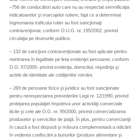
–756 de conducători auto care nu au respectat semnificaţia
indicatoarelor şi marcajelor rutiere, fapt ce a determinat
îngreunarea traficului rutier au fost sancţionaţi
contravenţional, conform O.U.G. nr. 195/2002, privind
circulaţia pe drumurile publice.
– 132 de sancţiuni contravenţionale au fost aplicate pentru
neintrarea în legalitate pe linia evidenţei persoanei, conform
O.G. 97/2005- privind evidenţa, domiciliul, reşedinţa şi
actele de identitate ale cetăţenilor români.
– 269 de persoane fizice şi juridice au fost sancţionate
pentru nerespectarea prevederilor Legii nr. 12/1990, privind
protejarea populaţiei împotriva unor activităţi comerciale
ilicite şi cele ale O.G. nr. 99/2000, privind comercializarea
produselor şi serviciilor de piaţă. În plus, pentru comercianţii
în cauză a fost dispusă şi măsura complementară a ridicării
în vederea confiscării a bunurilor (produse alimentare şi