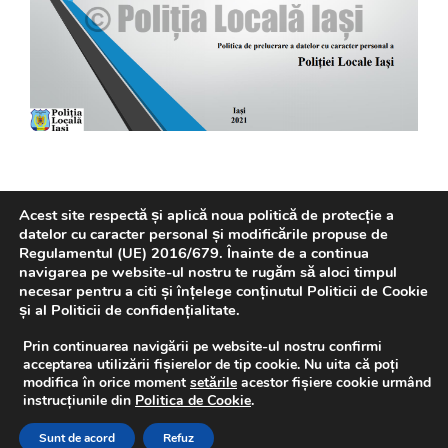
Acest site respectă și aplică noua politică de protecție a
datelor cu caracter personal și modificările propuse de
Regulamentul (UE) 2016/679. Înainte de a continua
navigarea pe website-ul nostru te rugăm să aloci timpul
REVISTA P.L.I.
necesar pentru a citi și înțelege conținutul Politicii de Cookie
și al Politicii de confidențialitate.
Prin continuarea navigării pe website-ul nostru confirmi
acceptarea utilizării fișierelor de tip cookie. Nu uita că poți
modifica în orice moment
setările
acestor fișiere cookie urmând
instrucțiunile din
Politica de Cookie
.
Sunt de acord
Refuz