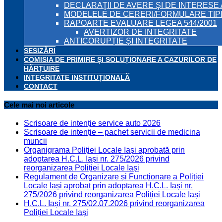
DECLARAŢII DE AVERE ŞI DE INTERESE 
MODELELE DE CERERI/FORMULARE TIP
RAPOARTE EVALUARE LEGEA 544/2001
AVERTIZOR DE INTEGRITATE
ANTICORUPȚIE ȘI INTEGRITATE
SESIZĂRI
COMISIA DE PRIMIRE ȘI SOLUȚIONARE A CAZURILOR DE
HĂRȚUIRE
INTEGRITATE INSTITUȚIONALĂ
CONTACT
Cele mai noi articole
Scrisoare de intenție service auto 2026
Scrisoare de intenție – pachet servicii de medicina
muncii
Organigrama Poliției Locale Iași aprobată prin
adoptarea H.C.L. Iași nr. 275/2026 privind
reorganizarea Poliției Locale Iași
Regulament de Organizare și Funcționare a Poliției
Locale Iași aprobat prin adoptarea H.C.L. Iași nr.
275/2026 privind reorganizarea Poliției Locale Iași
H.C.L. Iași nr. 275/02.07.2026 privind reorganizarea
Poliției Locale Iași