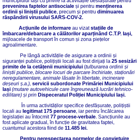
municipiului Iași cu privire la activitățile desfășurate pentru
prevenirea faptelor antisociale
și pentru
menținerea
ordinii și liniștii publice
, precum și pentru
diminuarea
răspândirii virusului SARS-COV-2.
Acțiunile de informare
au vizat
stațiile de
îmbarcare/debarcare a călătorilor aparținând C.T.P. Iași,
mijloacele de transport în comun și zona piețelor
agroalimentare.
Pe lângă activitățile de asigurare a ordinii și
siguranței publice, polițiștii locali au fost dirijați la
25 sesizări
primite de la cetățenii municipiului
(
tulburarea ordinii și
liniștii publice, blocare locuri de parcare închiriate, staționări
neregulamentare, animale lăsate în libertate, incinerare
deșeuri ș.a.),
servicii subordonate Primăriei Municipiului
Iași
(mutare autovehicule care îngreunează lucrări tehnico-
edilitare) și prin
Dispeceratul Poliției Municipiului Iași.
În urma activităților specifice desfășurate, polițiștii
locali au
legitimat 175 persoane
, iar pentru încălcarea
legislației au întocmit
77 procese-verbale
. Sancțiunile au
fost aplicate gradual, în funcție de gravitatea faptei,
cuantumul acestora fiind de
11.485 lei.
Pentru nerespectarea normelor de conviețuire