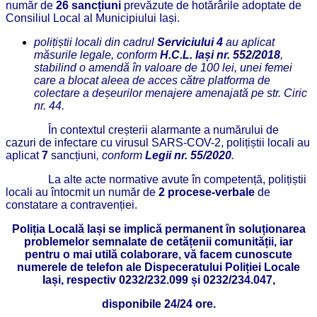
număr de
26 sancțiuni
prevăzute de hotărârile adoptate de
Consiliul Local al Municipiului Iași.
polițiștii locali din cadrul
Serviciului 4
au aplicat
măsurile legale, conform
H.C.L. Iași nr. 552/2018
,
stabilind o amendă în valoare de 100 lei, unei femei
care a blocat aleea de acces către platforma de
colectare a deșeurilor menajere amenajată pe str. Ciric
nr. 44.
În contextul creșterii alarmante a numărului de
cazuri de infectare cu virusul SARS-COV-2, polițiștii locali au
aplicat
7
sancțiuni
, conform
Legii nr. 55/2020
.
La alte acte normative avute în competență, polițiștii
locali au întocmit un număr de
2 procese-verbale
de
constatare a contravenției.
Poliția Locală Iași se implică permanent în soluționarea
problemelor semnalate de cetățenii comunității, iar
pentru o mai utilă colaborare, vă facem cunoscute
numerele de telefon ale Dispeceratului Poliției Locale
Iași, respectiv 0232/232.099 și 0232/234.047,
disponibile 24/24 ore.