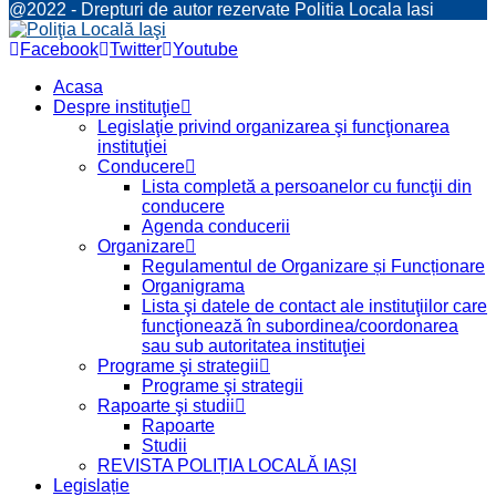
@2022 - Drepturi de autor rezervate Politia Locala Iasi
Facebook
Twitter
Youtube
Acasa
Despre instituţie
Legislaţie privind organizarea şi funcţionarea
instituţiei
Conducere
Lista completă a persoanelor cu funcţii din
conducere
Agenda conducerii
Organizare
Regulamentul de Organizare și Funcționare
Organigrama
Lista şi datele de contact ale instituţiilor care
funcţionează în subordinea/coordonarea
sau sub autoritatea instituţiei
Programe şi strategii
Programe şi strategii
Rapoarte şi studii
Rapoarte
Studii
REVISTA POLIȚIA LOCALĂ IAȘI
Legislație