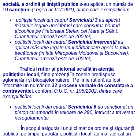
socială, a ordinii și liniștii publice
s-au aplicat un număr de
10 sancțiuni
(Legea nr. 61/1991), dintre care exemplificăm:
polițiștii locali din cadrul
Serviciului 3
au aplicat
măsurile legale unei femei care consuma băuturi
alcoolice pe Pietonalul Ștefan cel Mare și Sfânt.
Cuantumul amenzii este de 200 lei
;
polițiștii locali din cadrul
Serviciului Intervenții
au
aplicat măsurile legale unui bărbat care apela la mila
trecătorilor (în fața Mitropoliei Moldovei și Bucovinei).
Cuantumul amenzii este de 100 lei
;
Traficul rutier și pietonal se află în atenția
polițiștilor locali
, fiind prezenți în zonele predispuse
aglomerării și blocajelor rutiere. Pe linie rutieră au fost
întocmite un număr de
32 procese-verbale de constatare a
contravenției
, conform
O.U.G. nr. 195/2002
,
dintre care
exemplificăm:
polițiștii locali din cadrul
Serviciului 6
au sancționat un
pieton cu amendă în valoare de 290, întrucât a traversat
neregulamentar.
În scopul asigurării unui climat de ordine și siguranță
publică, pe timpul patrulării, polițiștii locali au mai aplicat un