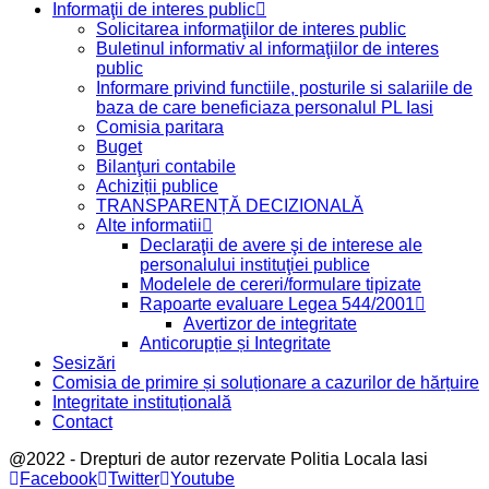
Informaţii de interes public
Solicitarea informaţiilor de interes public
Buletinul informativ al informaţiilor de interes
public
Informare privind functiile, posturile si salariile de
baza de care beneficiaza personalul PL Iasi
Comisia paritara
Buget
Bilanţuri contabile
Achiziții publice
TRANSPARENȚĂ DECIZIONALĂ
Alte informatii
Declaraţii de avere şi de interese ale
personalului instituţiei publice
Modelele de cereri/formulare tipizate
Rapoarte evaluare Legea 544/2001
Avertizor de integritate
Anticorupție și Integritate
Sesizări
Comisia de primire și soluționare a cazurilor de hărțuire
Integritate instituțională
Contact
@2022 - Drepturi de autor rezervate Politia Locala Iasi
Facebook
Twitter
Youtube