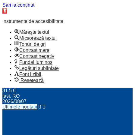
Sari la conținut
Deschide
bara
de
Instrumente de accesibilitate
unelte
Mărește textul
Micșorează textul
Tonuri de gri
Contrast mare
Contrast negativ
Fundal luminos
Legături subliniate
Font lizibil
Resetează
31.5
C
Iasi, RO
2026/08/07
Ultimele noutatii