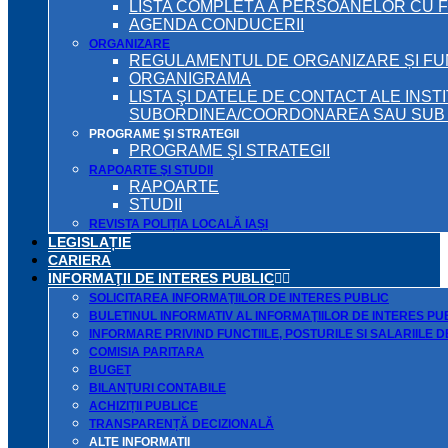
LISTA COMPLETĂ A PERSOANELOR CU 
AGENDA CONDUCERII
ORGANIZARE
REGULAMENTUL DE ORGANIZARE ȘI F
ORGANIGRAMA
LISTA ŞI DATELE DE CONTACT ALE INST
SUBORDINEA/COORDONAREA SAU SUB A
PROGRAME ŞI STRATEGII
PROGRAME ŞI STRATEGII
RAPOARTE ŞI STUDII
RAPOARTE
STUDII
REVISTA POLIȚIA LOCALĂ IAȘI
LEGISLAȚIE
CARIERA
INFORMAŢII DE INTERES PUBLIC
SOLICITAREA INFORMAŢIILOR DE INTERES PUBLIC
BULETINUL INFORMATIV AL INFORMAŢIILOR DE INTERES PU
INFORMARE PRIVIND FUNCTIILE, POSTURILE SI SALARIILE 
COMISIA PARITARA
BUGET
BILANŢURI CONTABILE
ACHIZIȚII PUBLICE
TRANSPARENȚĂ DECIZIONALĂ
ALTE INFORMATII