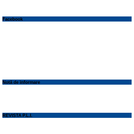
Facebook
Notă de informare
REVISTA P.L.I.