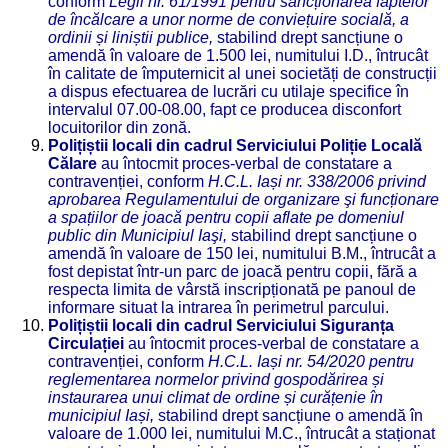
conform
Legii nr. 61/1991 pentru sancționarea faptelor
de încălcare a unor norme de conviețuire socială, a
ordinii și liniștii publice,
stabilind drept sancțiune o
amendă în valoare de 1.500 lei, numitului I.D., întrucât
în calitate de împuternicit al unei societăți de construcții
a dispus efectuarea de lucrări cu utilaje specifice în
intervalul 07.00-08.00, fapt ce producea disconfort
locuitorilor din zonă.
Polițiștii locali din cadrul Serviciului Poliție Locală
Călare
au întocmit proces-verbal de constatare a
contravenției, conform
H.
C.L. Iași nr. 338/2006
privind
aprobarea Regulamentului de organizare şi funcționare
a spațiilor de joacă pentru copii aflate pe domeniul
public din Municipiul Iaşi,
stabilind drept sancțiune o
amendă în valoare de 150 lei, numitului B.M., întrucât a
fost depistat într-un parc de joacă pentru copii, fără a
respecta limita de vârstă inscripționată pe panoul de
informare situat la intrarea în perimetrul parcului.
Polițiștii locali din cadrul Serviciului Siguranța
Circulației
au întocmit proces-verbal de constatare a
contravenției, conform
H.
C.L. Iași nr. 54/2020 pentru
reglementarea normelor privind gospodărirea și
instaurarea unui climat de ordine și curățenie în
municipiul Iași,
stabilind drept sancțiune o amendă în
valoare de 1.000 lei, numitului M.C., întrucât a staționat