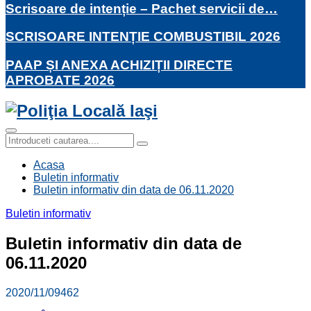
Scrisoare de intenție – Pachet servicii de…
SCRISOARE INTENȚIE COMBUSTIBIL 2026
PAAP ȘI ANEXA ACHIZIȚII DIRECTE
APROBATE 2026
Facebook
Twitter
Youtube
Primary
Search
Menu
Search
for:
Acasa
Buletin informativ
Buletin informativ din data de 06.11.2020
Buletin informativ
Buletin informativ din data de
06.11.2020
2020/11/09
462