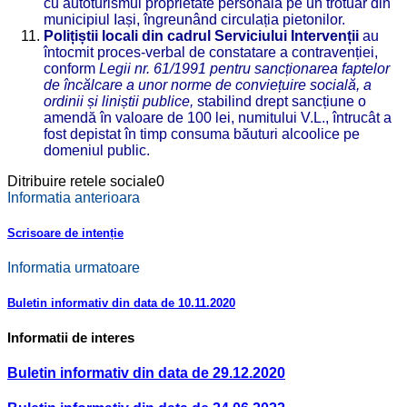
cu autoturismul proprietate personală pe un trotuar din
municipiul Iași, îngreunând circulația pietonilor.
Polițiștii locali din cadrul Serviciului Intervenții
au
întocmit proces-verbal de constatare a contravenției,
conform
Legii nr. 61/1991 pentru sancționarea faptelor
de încălcare a unor norme de conviețuire socială, a
ordinii și liniștii publice,
stabilind drept sancțiune o
amendă în valoare de 100 lei, numitului V.L., întrucât a
fost depistat în timp consuma băuturi alcoolice pe
domeniul public.
Ditribuire retele sociale
0
Informatia anterioara
Scrisoare de intenție
Informatia urmatoare
Buletin informativ din data de 10.11.2020
Informatii de interes
Buletin informativ din data de 29.12.2020