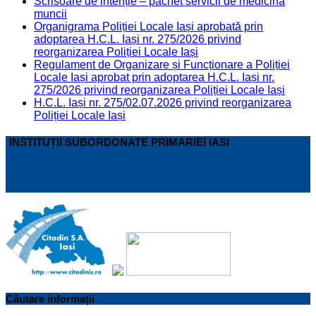
Scrisoare de intenție – pachet servicii de medicina
muncii
Organigrama Poliției Locale Iași aprobată prin
adoptarea H.C.L. Iași nr. 275/2026 privind
reorganizarea Poliției Locale Iași
Regulament de Organizare și Funcționare a Poliției
Locale Iași aprobat prin adoptarea H.C.L. Iași nr.
275/2026 privind reorganizarea Poliției Locale Iași
H.C.L. Iași nr. 275/02.07.2026 privind reorganizarea
Poliției Locale Iași
INSTITUȚII SUBORDONATE PRIMARIEI IASI
Căutare informații