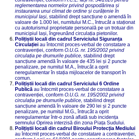
reglementarea normelor privind gospodărirea și
instaurarea unui climat de ordine și curățenie în
municipiul Iași,
stabilind drept sancțiune o amendă în
valoare de 1.000 lei, numitului M.C., întrucât a staționat
cu autoturismul proprietate personală pe un trotuar din
municipiul Iași, îngreunând circulația pietonilor.
Polițiștii locali din cadrul Serviciului Siguranța
Circulației
au întocmit proces-verbal de constatare a
contravenției, conform
O.
U.G. nr. 195/2002 privind
circulația pe drumurile publice
,
stabilind drept
sancțiune amendă în valoare de 435 lei și 2 puncte
penalizare, pe numitul M.A., întrucât a oprit
neregulamentar în stația mijloacelor de transport în
comun.
Polițiștii locali din cadrul Serviciului 6 Ordine
Publică
au întocmit proces-verbal de constatare a
contravenției, conform
O.
U.G. nr. 195/2002 privind
circulația pe drumurile publice
,
stabilind drept
sancțiune amendă în valoare de 290 lei și 2 puncte
penalizare, pe numitul M.G., întrucât a oprit
neregulamentar într-o zonă aflată sub incidența
semnului Oprirea interzisă din zona Piața Sudului.
Polițiștii locali din cadrul Biroului Protecția Mediului
au întocmit proces-verbal de constatare a contravenției,