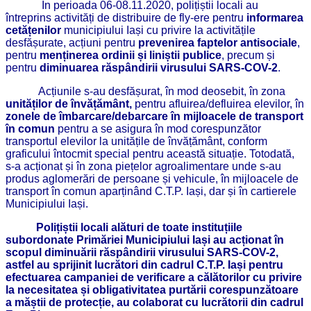
În perioada 06-08.11.2020, polițiștii locali au
întreprins activități de distribuire de fly-ere pentru
informarea
cetățenilor
municipiului Iași cu privire la activitățile
desfășurate, acțiuni pentru
prevenirea faptelor antisociale
,
pentru
menținerea ordinii și liniștii publice
, precum și
pentru
diminuarea răspândirii virusului SARS-COV-2
.
Acțiunile s-au desfășurat, în mod deosebit, în zona
unităților de învățământ,
pentru afluirea/defluirea elevilor, în
zonele de îmbarcare/debarcare în mijloacele de transport
în comun
pentru a se asigura în mod corespunzător
transportul elevilor la unitățile de învățământ, conform
graficului întocmit special pentru această situație. Totodată,
s-a acționat și în zona piețelor agroalimentare unde s-au
produs aglomerări de persoane și vehicule, în mijloacele de
transport în comun aparținând C.T.P. Iași, dar și în cartierele
Municipiului Iași.
Polițiștii locali alături de toate instituțiile
subordonate Primăriei Municipiului Iași au acționat în
scopul diminuării răspândirii virusului SARS-COV-2,
astfel au sprijinit lucrători din cadrul C.T.P. Iași pentru
efectuarea campaniei de verificare a călătorilor cu privire
la necesitatea și obligativitatea purtării corespunzătoare
a măștii de protecție, au colaborat cu lucrătorii din cadrul