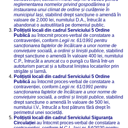
reglementarea normelor privind gospodărirea și
instaurarea unui climat de ordine și curățenie în
municipiul Iași,
stabilind drept sancțiune o amendă în
valoare de 2.000 lei, numitului D.A., întrucât a
abandonat o autoutilitară pe domeniul public.
Polițiștii locali din cadrul Serviciului 5 Ordine
Publică
au întocmit proces-verbal de constatare a
contravenției, conform
Legii nr. 61/1991 pentru
sancționarea faptelor de încălcare a unor norme de
conviețuire socială, a ordinii și liniștii publice,
stabilind
drept sancțiune o amendă în valoare 400 lei, numitului
C.P., întrucât a aruncat cu o pungă cu făină într-un
autoturism parcat și a tulburat liniștea locatarilor prin
strigăte și larmă.
Polițiștii locali din cadrul Serviciului 5 Ordine
Publică
au întocmit proces-verbal de constatare a
contravenției, conform
Legii nr. 61/1991 pentru
sancționarea faptelor de încălcare a unor norme de
conviețuire socială, a ordinii și liniștii publice,
stabilind
drept sancțiune o amendă în valoare de 500 lei,
numitului I.V., întrucât a fost pătruns fără drept în
perimetrul unei societăți.
Polițiștii locali din cadrul Serviciului Siguranța
Circulației
au întocmit proces-verbal de constatare a
contravenției, conform
H.
C.L. Iași nr. 54/2020 pentru