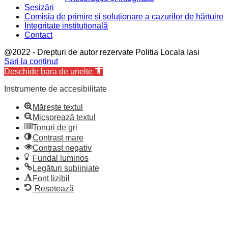
Sesizări
Comisia de primire și soluționare a cazurilor de hărțuire
Integritate instituțională
Contact
@2022 - Drepturi de autor rezervate Politia Locala Iasi
Facebook
Twitter
Youtube
Sari la conținut
Deschide bara de unelte
Instrumente de accesibilitate
Mărește textul
Micșorează textul
Tonuri de gri
Contrast mare
Contrast negativ
Fundal luminos
Legături subliniate
Font lizibil
Resetează