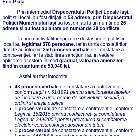
Eco-Piața.
Prin intermediul
Dispeceratului Poliției Locale Iași,
polițiștii locali au fost dirijați la
53 adrese, prin Dispeceratul
Poliției Municipiului Iași
au fost dirijați la un număr de
26
adrese și au fost aplanate un număr de 38 conflicte.
În urma activităților specifice desfășurate, polițiștii
locali au
legitimat 578 persoane
, iar în urma constatărilor
directe au întocmit
250 procese-verbale
de constatare a
contravenției, iar la stabilirea sancțiunii au în vedere
aplicarea acestora în mod
gradual
,
valoarea amenzilor
fiind
în cuantum de 53.040 lei.
Astfel au fost întocmite:
43 procese-verbale
de constatare a contravenției,
conform
Legii nr. 61/1991 pentru sancționarea faptelor
de încălcare a unor norme de conviețuire socială, a
ordinii și liniștii publice
;
1 proces-verbal
de constatare a contravenției, conform
Legii nr. 15/2016 privind modificarea şi completarea
Legea nr. 349/2002 pentru prevenirea şi combaterea
efectelor consumului produselor din tutun;
1 proces-verbal
de constatare a contravenției, conform
Legii nr. 448/2006 privind protecția și promovarea