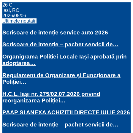
26
C
Iasi, RO
2026/08/06
Ultimele noutatii
Scrisoare de intenție service auto 2026
Scrisoare de intenție – pachet servicii de…
Organigrama Poliției Locale Iași aprobată prin
adoptarea…
Regulament de Organizare și Funcționare a
Poliției…
H.C.L. Iași nr. 275/02.07.2026 privind
reorganizarea Poliției…
PAAP SI ANEXA ACHIZITII DIRECTE IULIE 2026
Scrisoare de intenție – pachet servicii de…