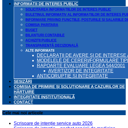
INFORMAŢII DE INTERES PUBLIC
SOLICITAREA INFORMAŢIILOR DE INTERES PUBLIC
BULETINUL INFORMATIV AL INFORMAŢIILOR DE INTERES PU
INFORMARE PRIVIND FUNCTIILE, POSTURILE SI SALARIILE 
COMISIA PARITARA
BUGET
BILANŢURI CONTABILE
ACHIZIȚII PUBLICE
TRANSPARENȚĂ DECIZIONALĂ
ALTE INFORMATII
DECLARAŢII DE AVERE ŞI DE INTERESE 
MODELELE DE CERERI/FORMULARE TIP
RAPOARTE EVALUARE LEGEA 544/2001
AVERTIZOR DE INTEGRITATE
ANTICORUPȚIE ȘI INTEGRITATE
SESIZĂRI
COMISIA DE PRIMIRE ȘI SOLUȚIONARE A CAZURILOR DE
HĂRȚUIRE
INTEGRITATE INSTITUȚIONALĂ
CONTACT
Cele mai noi articole
Scrisoare de intenție service auto 2026