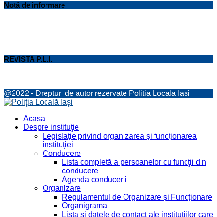
Notă de informare
REVISTA P.L.I.
@2022 - Drepturi de autor rezervate Politia Locala Iasi
Facebook
Twitter
Youtube
Acasa
Despre instituţie
Legislaţie privind organizarea şi funcţionarea
instituţiei
Conducere
Lista completă a persoanelor cu funcţii din
conducere
Agenda conducerii
Organizare
Regulamentul de Organizare și Funcționare
Organigrama
Lista şi datele de contact ale instituţiilor care