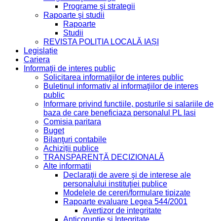
Programe şi strategii
Rapoarte şi studii
Rapoarte
Studii
REVISTA POLIȚIA LOCALĂ IAȘI
Legislație
Cariera
Informaţii de interes public
Solicitarea informaţiilor de interes public
Buletinul informativ al informaţiilor de interes
public
Informare privind functiile, posturile si salariile de
baza de care beneficiaza personalul PL Iasi
Comisia paritara
Buget
Bilanţuri contabile
Achiziții publice
TRANSPARENȚĂ DECIZIONALĂ
Alte informatii
Declaraţii de avere şi de interese ale
personalului instituţiei publice
Modelele de cereri/formulare tipizate
Rapoarte evaluare Legea 544/2001
Avertizor de integritate
Anticorupție și Integritate