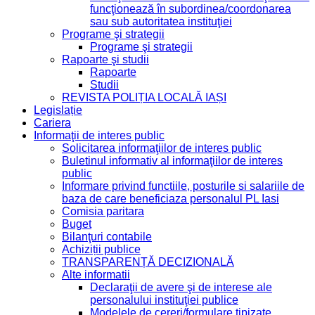
funcţionează în subordinea/coordonarea
sau sub autoritatea instituţiei
Programe şi strategii
Programe şi strategii
Rapoarte şi studii
Rapoarte
Studii
REVISTA POLIȚIA LOCALĂ IAȘI
Legislație
Cariera
Informaţii de interes public
Solicitarea informaţiilor de interes public
Buletinul informativ al informaţiilor de interes
public
Informare privind functiile, posturile si salariile de
baza de care beneficiaza personalul PL Iasi
Comisia paritara
Buget
Bilanţuri contabile
Achiziții publice
TRANSPARENȚĂ DECIZIONALĂ
Alte informatii
Declaraţii de avere şi de interese ale
personalului instituţiei publice
Modelele de cereri/formulare tipizate