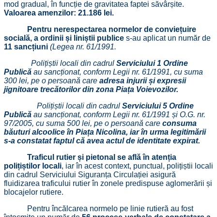
mod gradual, în funcție de gravitatea faptei săvârșite.
Valoarea amenzilor: 21.186
lei.
Pentru nerespectarea normelor de conviețuire
socială, a ordinii și liniștii publice
s-au aplicat un număr de
11 sancțiuni
(Legea nr. 61/1991.
Polițiștii locali din cadrul
Serviciului 1 Ordine
Publică
au sancționat, conform Legii nr. 61/1991, cu suma
300 lei, pe o persoană care
adresa injurii și expresii
jignitoare trecătorilor din zona Piața Voievozilor.
Polițiștii locali din cadrul
Serviciului 5 Ordine
Publică
au sancționat, conform Legii nr. 61/1991 și O.G. nr.
97/2005, cu suma 500 lei, pe o persoană care
consuma
băuturi alcoolice în Piața Nicolina, iar în urma legitimării
s-a constatat faptul că avea actul de identitate expirat.
Traficul rutier și pietonal se află în atenția
polițiștilor locali
, iar în acest context, punctual, polițiștii locali
din cadrul Serviciului Siguranța Circulației asigură
fluidizarea traficului rutier în zonele predispuse aglomerării și
blocajelor rutiere.
Pentru încălcarea normelo pe linie rutieră au fost