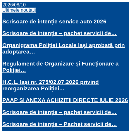
2026/08/10
Ultimele noutatii
Scrisoare de intenție service auto 2026
Scrisoare de intenție – pachet servicii de…
Organigrama Poliției Locale Iași aprobată prin
adoptarea…
Regulament de Organizare și Funcționare a
Poliției…
H.C.L. Iași nr. 275/02.07.2026 privind
reorganizarea Poliției…
PAAP SI ANEXA ACHIZITII DIRECTE IULIE 2026
Scrisoare de intenție – pachet servicii de…
Scrisoare de intenție – Pachet servicii de…