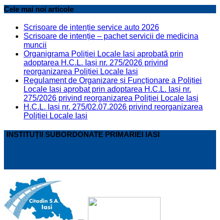
Cele mai noi articole
Scrisoare de intenție service auto 2026
Scrisoare de intenție – pachet servicii de medicina
muncii
Organigrama Poliției Locale Iași aprobată prin
adoptarea H.C.L. Iași nr. 275/2026 privind
reorganizarea Poliției Locale Iași
Regulament de Organizare și Funcționare a Poliției
Locale Iași aprobat prin adoptarea H.C.L. Iași nr.
275/2026 privind reorganizarea Poliției Locale Iași
H.C.L. Iași nr. 275/02.07.2026 privind reorganizarea
Poliției Locale Iași
INSTITUȚII SUBORDONATE PRIMARIEI IASI