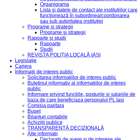
Organigrama
Lista şi datele de contact ale instituţiilor care
funcţionează în subordinea/coordonarea
sau sub autoritatea instituţiei
Programe şi strategii
Programe şi strategii
Rapoarte şi studii
Rapoarte
Studii
REVISTA POLIȚIA LOCALĂ IAȘI
Legislație
Cariera
Informaţii de interes public
Solicitarea informaţiilor de interes public
Buletinul informativ al informaţiilor de interes
public
Informare privind functiile, posturile si salariile de
baza de care beneficiaza personalul PL Iasi
Comisia paritara
Buget
Bilanţuri contabile
Achiziții publice
TRANSPARENȚĂ DECIZIONALĂ
Alte informatii
Declaraţii de avere şi de interese ale