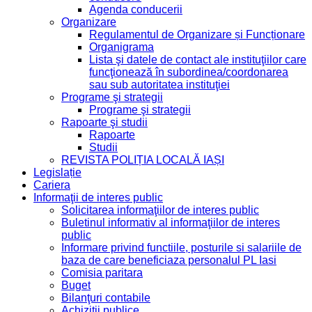
Agenda conducerii
Organizare
Regulamentul de Organizare și Funcționare
Organigrama
Lista şi datele de contact ale instituţiilor care
funcţionează în subordinea/coordonarea
sau sub autoritatea instituţiei
Programe şi strategii
Programe şi strategii
Rapoarte şi studii
Rapoarte
Studii
REVISTA POLIȚIA LOCALĂ IAȘI
Legislație
Cariera
Informaţii de interes public
Solicitarea informaţiilor de interes public
Buletinul informativ al informaţiilor de interes
public
Informare privind functiile, posturile si salariile de
baza de care beneficiaza personalul PL Iasi
Comisia paritara
Buget
Bilanţuri contabile
Achiziții publice