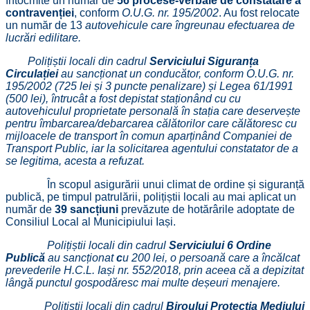
întocmite un număr de
56 procese-verbale de constatare a
contravenției
, conform
O.U.G. nr. 195/2002
. Au fost relocate
un număr de 13
autovehicule care îngreunau efectuarea de
lucrări edilitare.
Polițiștii locali din cadrul
Serviciului Siguranța
Circulației
au sancționat un conducător, conform O.U.G. nr.
195/2002 (725 lei și 3 puncte penalizare) și Legea 61/1991
(500 lei), întrucât a fost depistat staționând cu cu
autovehiculul proprietate personală în stația care deservește
pentru îmbarcarea/debarcarea călătorilor care călătoresc cu
mijloacele de transport în comun aparținând Companiei de
Transport Public, iar la solicitarea agentului constatator de a
se legitima, acesta a refuzat.
În scopul asigurării unui climat de ordine și siguranță
publică, pe timpul patrulării, polițiștii locali au mai aplicat un
număr de
39 sancțiuni
prevăzute de hotărârile adoptate de
Consiliul Local al Municipiului Iași.
Polițiștii locali din cadrul
Serviciului 6 Ordine
Publică
au sancționat
c
u 200 lei, o persoană care a încălcat
prevederile H.C.L. Iași nr. 552/2018, prin aceea că a depizitat
lângă punctul gospodăresc mai multe deșeuri menajere.
Polițiștii locali din cadrul
Biroului Protecția Mediului