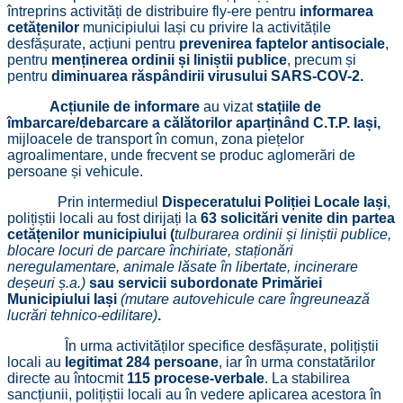
întreprins activități de distribuire fly-ere pentru
informarea
cetățenilor
municipiului Iași cu privire la activitățile
desfășurate, acțiuni pentru
prevenirea faptelor antisociale
,
pentru
menținerea ordinii și liniștii publice
, precum și
pentru
diminuarea răspândirii virusului SARS-COV-2.
Acțiunile de informare
au vizat
stațiile de
îmbarcare/debarcare a călătorilor aparținând C.T.P. Iași,
mijloacele de transport în comun, zona piețelor
agroalimentare, unde frecvent se produc aglomerări de
persoane și vehicule.
Prin intermediul
Dispeceratului Poliției Locale Iași
,
polițiștii locali au fost dirijați la
63 solicitări venite din partea
cetățenilor municipiului (
tulburarea ordinii și liniștii publice,
blocare locuri de parcare închiriate, staționări
neregulamentare, animale lăsate în libertate, incinerare
deșeuri ș.a.)
sau servicii subordonate Primăriei
Municipiului Iași
(mutare autovehicule care îngreunează
lucrări tehnico-edilitare)
.
În urma activităților specifice desfășurate, polițiștii
locali au
legitimat 284
persoane
, iar în urma constatărilor
directe au întocmit
115 procese-verbale
. La stabilirea
sancțiunii, polițiștii locali au în vedere aplicarea acestora în