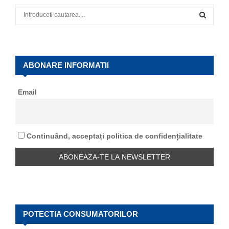
S
e
a
S
r
c
E
h
ABONARE INFORMATII
f
A
o
Email
r
R
:
C
Continuând, acceptați politica de confidențialitate
H
POTECTIA CONSUMATORILOR