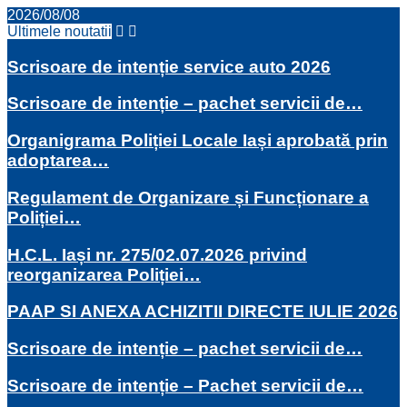
2026/08/08
Ultimele noutatii
Scrisoare de intenție service auto 2026
Scrisoare de intenție – pachet servicii de…
Organigrama Poliției Locale Iași aprobată prin
adoptarea…
Regulament de Organizare și Funcționare a
Poliției…
H.C.L. Iași nr. 275/02.07.2026 privind
reorganizarea Poliției…
PAAP SI ANEXA ACHIZITII DIRECTE IULIE 2026
Scrisoare de intenție – pachet servicii de…
Scrisoare de intenție – Pachet servicii de…