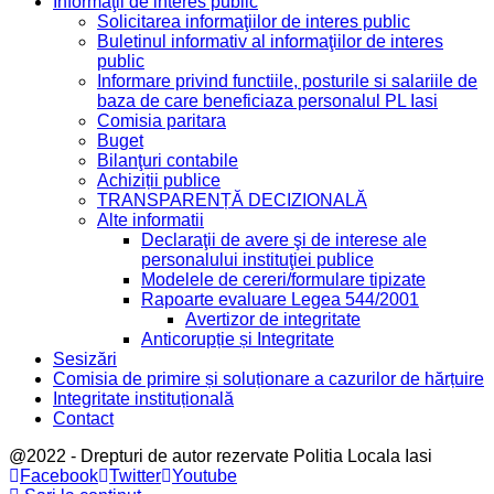
Informaţii de interes public
Solicitarea informaţiilor de interes public
Buletinul informativ al informaţiilor de interes
public
Informare privind functiile, posturile si salariile de
baza de care beneficiaza personalul PL Iasi
Comisia paritara
Buget
Bilanţuri contabile
Achiziții publice
TRANSPARENȚĂ DECIZIONALĂ
Alte informatii
Declaraţii de avere şi de interese ale
personalului instituţiei publice
Modelele de cereri/formulare tipizate
Rapoarte evaluare Legea 544/2001
Avertizor de integritate
Anticorupție și Integritate
Sesizări
Comisia de primire și soluționare a cazurilor de hărțuire
Integritate instituțională
Contact
@2022 - Drepturi de autor rezervate Politia Locala Iasi
Facebook
Twitter
Youtube