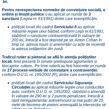
lei.
Pentru nerespectarea normelor de conviețuire socială, a
ordinii și liniștii publice
s-au aplicat un număr de
3
sancțiuni
(Legea nr. 61/1991)
dintre care exemplificăm
:
polițiștii locali din cadrul
Serviciului 6
au aplicat
măsurile legale unui bărbat, conform Legii nr.61/1991,
stabilind o sancțiune contravențională în valoare de
200 lei, întrucât a fost depistat pe str. Anton Crihan în
timp ce adresa injurii și amenințări cu acte de violență
la adresa cetățenilor din zonă.
Traficul rutier și pietonal se află în atenția polițiștilor
locali
, fiind prezenți în zonele predispuse aglomerării și
blocajelor rutiere. Pe linie rutieră au fost întocmite un număr
de
27 procese-verbale de constatare a contravenției
,
conform
O.U.G. nr. 195/2002 (R
)
,
dintre care exemplificăm:
polițiștii locali din cadrul
Serviciului Siguranța
Circulației
au aplicat măsurile legale unui conducător
auto, conform O.U.G. nr. 195/2002, stabilind o amendă
în valoare de 290 lei și 2 puncte penalizare, întrucât a
oprit neregulamentar autovehiculul la mai puțin de 25
metri de trecerea de pietoni amenajată la intersecția str.