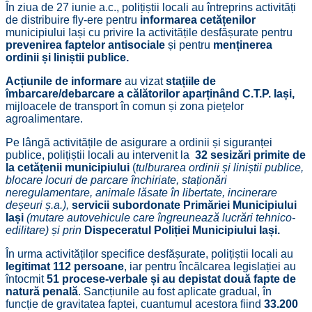
În ziua de 27 iunie a.c., polițiștii locali au întreprins activități
de distribuire fly-ere pentru
informarea cetățenilor
municipiului Iași cu privire la activitățile desfășurate pentru
prevenirea faptelor antisociale
și pentru
menținerea
ordinii și liniștii publice.
Acțiunile de informare
au vizat
stațiile de
îmbarcare/debarcare a călătorilor aparținând C.T.P. Iași,
mijloacele de transport în comun și zona piețelor
agroalimentare.
Pe lângă activitățile de asigurare a ordinii și siguranței
publice, polițiștii locali au intervenit la
32 sesizări primite de
la cetățenii municipiului
(
tulburarea ordinii și liniștii publice,
blocare locuri de parcare închiriate, staționări
neregulamentare, animale lăsate în libertate, incinerare
deșeuri ș.a.),
servicii subordonate Primăriei Municipiului
Iași
(mutare autovehicule care îngreunează lucrări tehnico-
edilitare) și prin
Dispeceratul Poliției Municipiului Iași.
În urma activităților specifice desfășurate, polițiștii locali au
legitimat
112 persoane
, iar pentru încălcarea legislației au
întocmit
51 procese-verbale și au depistat două fapte de
natură penală
. Sancțiunile au fost aplicate gradual, în
funcție de gravitatea faptei, cuantumul acestora fiind
33.200