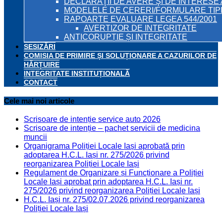
DECLARAŢII DE AVERE ŞI DE INTERESE 
MODELELE DE CERERI/FORMULARE TIP
RAPOARTE EVALUARE LEGEA 544/2001
AVERTIZOR DE INTEGRITATE
ANTICORUPȚIE ȘI INTEGRITATE
SESIZĂRI
COMISIA DE PRIMIRE ȘI SOLUȚIONARE A CAZURILOR DE
HĂRȚUIRE
INTEGRITATE INSTITUȚIONALĂ
CONTACT
Cele mai noi articole
Scrisoare de intenție service auto 2026
Scrisoare de intenție – pachet servicii de medicina
muncii
Organigrama Poliției Locale Iași aprobată prin
adoptarea H.C.L. Iași nr. 275/2026 privind
reorganizarea Poliției Locale Iași
Regulament de Organizare și Funcționare a Poliției
Locale Iași aprobat prin adoptarea H.C.L. Iași nr.
275/2026 privind reorganizarea Poliției Locale Iași
H.C.L. Iași nr. 275/02.07.2026 privind reorganizarea
Poliției Locale Iași