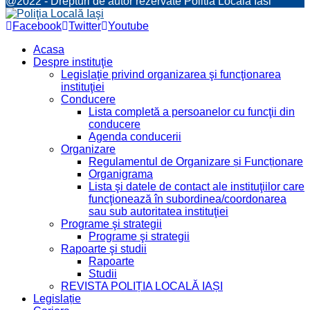
@2022 - Drepturi de autor rezervate Politia Locala Iasi
Facebook
Twitter
Youtube
Acasa
Despre instituţie
Legislaţie privind organizarea şi funcţionarea
instituţiei
Conducere
Lista completă a persoanelor cu funcţii din
conducere
Agenda conducerii
Organizare
Regulamentul de Organizare și Funcționare
Organigrama
Lista şi datele de contact ale instituţiilor care
funcţionează în subordinea/coordonarea
sau sub autoritatea instituţiei
Programe şi strategii
Programe şi strategii
Rapoarte şi studii
Rapoarte
Studii
REVISTA POLIȚIA LOCALĂ IAȘI
Legislație