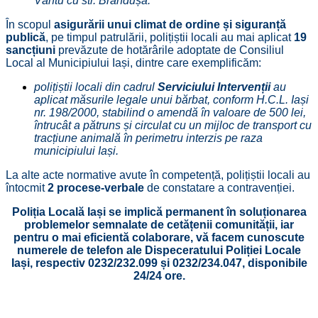
Vântu cu str. Brândușa.
În scopul
asigurării unui climat de ordine și siguranță
publică
, pe timpul patrulării, polițiștii locali au mai aplicat
19
sancțiuni
prevăzute de hotărârile adoptate de Consiliul
Local al Municipiului Iași, dintre care exemplificăm:
polițiștii locali din cadrul
Serviciului Intervenții
au
aplicat măsurile legale unui bărbat, conform H.C.L. Iași
nr. 198/2000, stabilind o amendă în valoare de 500 lei,
întrucât a pătruns și circulat cu un mijloc de transport cu
tracțiune animală în perimetru interzis pe raza
municipiului Iași.
La alte acte normative avute în competență, polițiștii locali au
întocmit
2 procese-verbale
de constatare a contravenției.
Poliția Locală Iași se implică permanent în soluționarea
problemelor semnalate de cetățenii comunității, iar
pentru o mai eficientă colaborare, vă facem cunoscute
numerele de telefon ale Dispeceratului Poliției Locale
Iași, respectiv 0232/232.099 și 0232/234.047,
disponibile
24/24 ore.