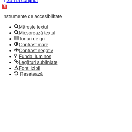
Sari la conținut
Deschide
bara
de
Instrumente de accesibilitate
unelte
Mărește textul
Micșorează textul
Tonuri de gri
Contrast mare
Contrast negativ
Fundal luminos
Legături subliniate
Font lizibil
Resetează