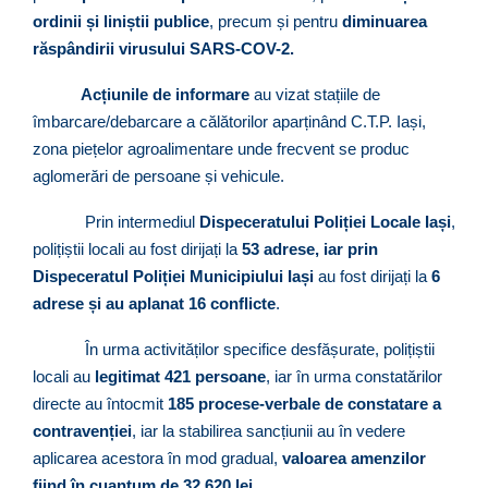
ordinii și liniștii publice
, precum și pentru
diminuarea
răspândirii virusului SARS-COV-2.
Acțiunile de informare
au vizat stațiile de
îmbarcare/debarcare a călătorilor aparținând C.T.P. Iași,
zona piețelor agroalimentare unde frecvent se produc
aglomerări de persoane și vehicule.
Prin intermediul
Dispeceratului Poliției Locale Iași
,
polițiștii locali au fost dirijați la
53 adrese, iar prin
Dispeceratul Poliției Municipiului Iași
au fost dirijați la
6
adrese și au aplanat 16 conflicte
.
În urma activităților specifice desfășurate, polițiștii
locali au
legitimat 421
persoane
, iar în urma constatărilor
directe au întocmit
185 procese-verbale de constatare a
contravenției
, iar la stabilirea sancțiunii au în vedere
aplicarea acestora în mod gradual,
valoarea amenzilor
fiind în cuantum de
32.620 lei.