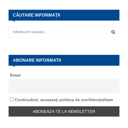
CĂUTARE INFORMAȚII
S
e
a
S
r
c
E
h
ABONARE INFORMATII
f
A
o
Email
r
R
:
C
Continuând, acceptați politica de confidențialitate
H