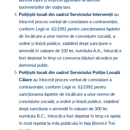
taximetriștilor din stația taxi.
Polițiștii locali din cadrul Serviciului Intervenții
au
întocmit proces-verbal de constatare a contravenției,
conform
Legii nr. 61/1991 pentru sancționarea faptelor
de încălcare a unor norme de conviețuire socială, a
ordinii și liniștii publice
,
stabilind drept sancțiune o
amendă în valoare de 100 lei, numitului A.A., întrucât a
fost depistat în timp ce consuma băuturi alcoolice pe
domeniul public.
Polițiștii locali din cadrul Serviciului Poliție Locală
Călare
au întocmit proces-verbal de constatare a
contravenției, conform
Legii nr. 61/1991 pentru
sancționarea faptelor de încălcare a unor norme de
conviețuire socială, a ordinii și liniștii publice
,
stabilind
drept sancțiune o amendă în valoare de 300 lei,
numitului B.C., întrucât a fost depistat în timp ce apela
în mod repetat la mila publicului în fața Bisericii Trei