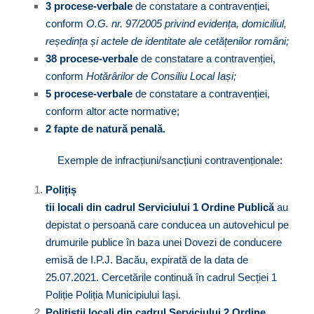
3 procese-verbale
de constatare a contravenției,
conform
O.
G.
nr. 97/2005
privind evidența, domiciliul,
reședința și actele de identitate ale cetățenilor români;
38 procese-verbale
de constatare a contravenției,
conform
Hotărârilor de Consiliu Local Iași;
5 procese-verbale
de constatare a contravenției,
conform altor acte normative;
2 fapte de natură penală.
Exemple de infracțiuni/sancțiuni contravenționale:
Polițiș
tii locali din cadrul Serviciului 1 Ordine Publică
au
depistat o persoană care conducea un autovehicul pe
drumurile publice în baza unei Dovezi de conducere
emisă de I.P.J. Bacău, expirată de la data de
25.07.2021. Cercetările continuă în cadrul Secției 1
Poliție Poliția Municipiului Iași.
Polițiștii locali din cadrul Serviciului 2 Ordine