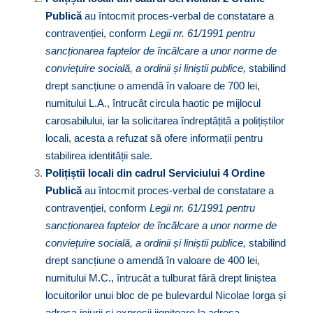
Publică
au întocmit proces-verbal de constatare a
contravenției, conform
Legii nr. 61/1991 pentru
sancționarea faptelor de încălcare a unor norme de
conviețuire socială, a ordinii și liniștii publice
,
stabilind
drept sancțiune o amendă în valoare de 700 lei,
numitului L.A., întrucât circula haotic pe mijlocul
carosabilului, iar la solicitarea îndreptățită a polițiștilor
locali, acesta a refuzat să ofere informații pentru
stabilirea identității sale.
Polițiștii locali din cadrul Serviciului 4 Ordine
Publică
au întocmit proces-verbal de constatare a
contravenției, conform
Legii nr. 61/1991 pentru
sancționarea faptelor de încălcare a unor norme de
conviețuire socială, a ordinii și liniștii publice
,
stabilind
drept sancțiune o amendă în valoare de 400 lei,
numitului M.C., întrucât a tulburat fără drept liniștea
locuitorilor unui bloc de pe bulevardul Nicolae Iorga și
adresa injurii și expresii jignitoare la adresa