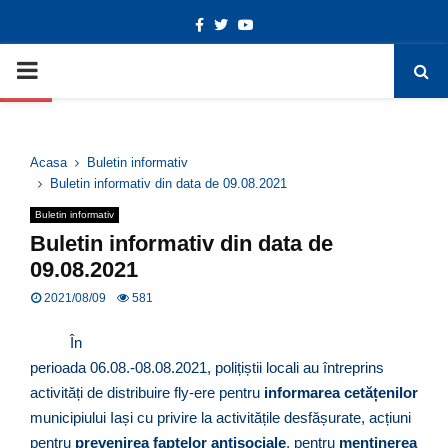
Facebook
Twitter
Youtube
Deschide bara de unelte
PRIMARY
MENU
Acasa
Buletin informativ
Buletin informativ din data de 09.08.2021
Buletin informativ
Buletin informativ din data de
09.08.2021
2021/08/09
581
În
perioada 06.08.-08.08.2021, polițiștii locali au întreprins
activități de distribuire fly-ere pentru
informarea cetățenilor
municipiului Iași cu privire la activitățile desfășurate, acțiuni
pentru
prevenirea faptelor antisociale
, pentru
menținerea