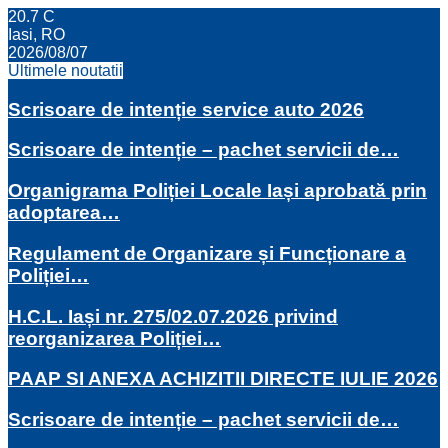
20.7
C
Iasi, RO
2026/08/07
Ultimele noutatii
Scrisoare de intenție service auto 2026
Scrisoare de intenție – pachet servicii de…
Organigrama Poliției Locale Iași aprobată prin
adoptarea…
Regulament de Organizare și Funcționare a
Poliției…
H.C.L. Iași nr. 275/02.07.2026 privind
reorganizarea Poliției…
PAAP SI ANEXA ACHIZITII DIRECTE IULIE 2026
Scrisoare de intenție – pachet servicii de…