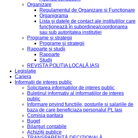
Organizare
Regulamentul de Organizare și Funcționare
Organigrama
Lista şi datele de contact ale instituţiilor care
funcţionează în subordinea/coordonarea
sau sub autoritatea instituţiei
Programe şi strategii
Programe şi strategii
Rapoarte şi studii
Rapoarte
Studii
REVISTA POLIȚIA LOCALĂ IAȘI
Legislație
Cariera
Informaţii de interes public
Solicitarea informaţiilor de interes public
Buletinul informativ al informaţiilor de interes
public
Informare privind functiile, posturile si salariile de
baza de care beneficiaza personalul PL Iasi
Comisia paritara
Buget
Bilanţuri contabile
Achiziții publice
TRANSPARENȚĂ DECIZIONALĂ