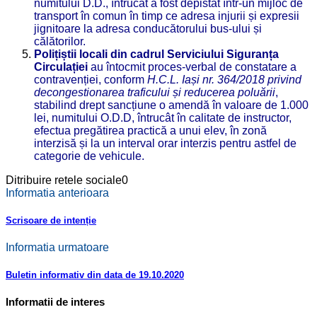
numitului D.D., întrucât a fost depistat într-un mijloc de
transport în comun în timp ce adresa injurii și expresii
jignitoare la adresa conducătorului bus-ului și
călătorilor.
Polițiștii locali din cadrul Serviciului Siguranța
Circulației
au întocmit proces-verbal de constatare a
contravenției, conform
H.
C.L. Iași nr. 364/2018 privind
decongestionarea traficului și reducerea poluării
,
stabilind drept sancțiune o amendă în valoare de 1.000
lei, numitului O.D.D, întrucât în calitate de instructor,
efectua pregătirea practică a unui elev, în zonă
interzisă și la un interval orar interzis pentru astfel de
categorie de vehicule.
Ditribuire retele sociale
0
Informatia anterioara
Scrisoare de intenție
Informatia urmatoare
Buletin informativ din data de 19.10.2020
Informatii de interes