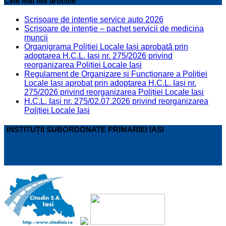
Cele mai noi articole
Scrisoare de intenție service auto 2026
Scrisoare de intenție – pachet servicii de medicina
muncii
Organigrama Poliției Locale Iași aprobată prin
adoptarea H.C.L. Iași nr. 275/2026 privind
reorganizarea Poliției Locale Iași
Regulament de Organizare și Funcționare a Poliției
Locale Iași aprobat prin adoptarea H.C.L. Iași nr.
275/2026 privind reorganizarea Poliției Locale Iași
H.C.L. Iași nr. 275/02.07.2026 privind reorganizarea
Poliției Locale Iași
INSTITUȚII SUBORDONATE PRIMARIEI IASI