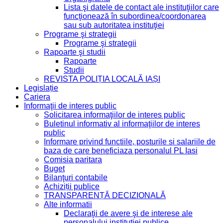
Lista şi datele de contact ale instituţiilor care
funcţionează în subordinea/coordonarea
sau sub autoritatea instituţiei
Programe şi strategii
Programe şi strategii
Rapoarte şi studii
Rapoarte
Studii
REVISTA POLIȚIA LOCALĂ IAȘI
Legislație
Cariera
Informaţii de interes public
Solicitarea informaţiilor de interes public
Buletinul informativ al informaţiilor de interes
public
Informare privind functiile, posturile si salariile de
baza de care beneficiaza personalul PL Iasi
Comisia paritara
Buget
Bilanţuri contabile
Achiziții publice
TRANSPARENȚĂ DECIZIONALĂ
Alte informatii
Declaraţii de avere şi de interese ale
personalului instituţiei publice