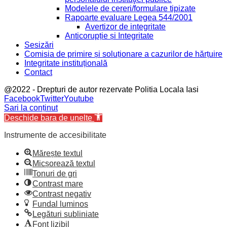
Modelele de cereri/formulare tipizate
Rapoarte evaluare Legea 544/2001
Avertizor de integritate
Anticorupție și Integritate
Sesizări
Comisia de primire și soluționare a cazurilor de hărțuire
Integritate instituțională
Contact
@2022 - Drepturi de autor rezervate Politia Locala Iasi
Facebook
Twitter
Youtube
Sari la conținut
Deschide bara de unelte
Instrumente de accesibilitate
Mărește textul
Micșorează textul
Tonuri de gri
Contrast mare
Contrast negativ
Fundal luminos
Legături subliniate
Font lizibil