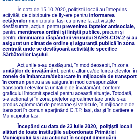
În data de 15.10.2020, polițiștii locali au întreprins
activități de distribuire de fly-ere pentru
informarea
cetățenilor
municipiului Iași cu privire la activitățile
desfășurate, acțiuni pentru
prevenirea faptelor antisociale
,
pentru
menținerea ordinii și liniștii publice
, precum și
pentru
diminuarea răspândirii virusului SARS-COV-2 și au
asigurat un climat de ordine și siguranță publică în zona
centrală unde se desfășoară activitățile specifice
Sărbătorilor Iașului
.
Acțiunile s-au desfășurat, în mod deosebit, în zona
unităților de învățământ,
pentru afluirea/defluirea elevilor, în
zonele de îmbarcare/debarcare în mijloacele de transport
în comun
pentru a se asigura în mod corespunzător
transportul elevilor la unitățile de învățământ, conform
graficului întocmit special pentru această situație. Totodată,
s-a acționat și în zona piețelor agroalimentare unde s-au
produs aglomerări de persoane și vehicule, în mijloacele de
transport în comun aparținând C.T.P. Iași, dar și în cartierele
Municipiului Iași.
Începând cu data de 23 iulie 2020, polițiștii locali
alături de toate instituțiile subordonate Primăriei
Municipiului Iași au acționat în scopul diminuării