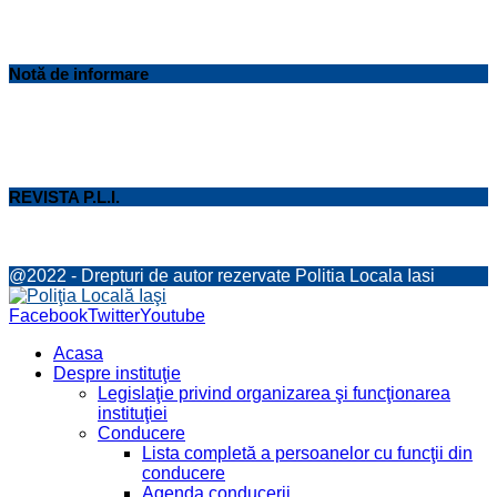
Notă de informare
REVISTA P.L.I.
@2022 - Drepturi de autor rezervate Politia Locala Iasi
Facebook
Twitter
Youtube
Acasa
Despre instituţie
Legislaţie privind organizarea şi funcţionarea
instituţiei
Conducere
Lista completă a persoanelor cu funcţii din
conducere
Agenda conducerii