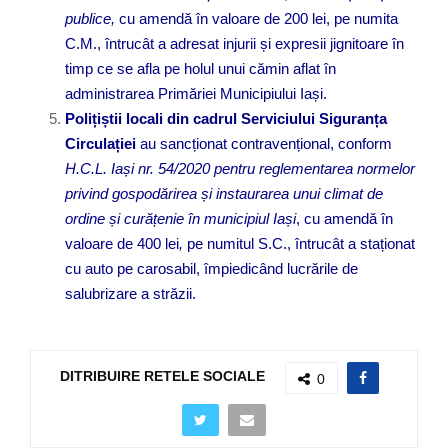
publice,
cu amendă în valoare de 200 lei, pe numita
C.M., întrucât a adresat injurii și expresii jignitoare în
timp ce se afla pe holul unui cămin aflat în
administrarea Primăriei Municipiului Iași.
Polițiștii locali din cadrul Serviciului Siguranța
Circulației
au sancționat contravențional, conform
H.
C.L. Iași nr. 54/2020 pentru reglementarea normelor
privind gospodărirea și instaurarea unui climat de
ordine și curățenie în municipiul Iași
, cu amendă în
valoare de 400 lei
,
pe numitul S.C., întrucât a staționat
cu auto pe carosabil, împiedicând lucrările de
salubrizare a străzii.
DITRIBUIRE RETELE SOCIALE
0