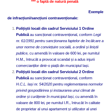
*** o faptă de natură penală
Exemple
de infracțiuni/sancțiuni contravenționale:
Polițiștii locali din cadrul Serviciului 1 Ordine
Publică
au sancționat contravențional, conform
Legii
nr. 61/1991 pentru sancționarea faptelor de încălcare a
unor norme de conviețuire socială, a ordinii și liniștii
publice,
cu amendă în valoare de 600 lei, pe numitul
H.M., întrucât a provocat scandal și a adus injurii
comercianților dintr-o piață din municipiul Iași.
Polițiștii locali din cadrul Serviciului 2 Ordine
Publică
au sancționat contravențional, conform
H.
C.L. Iași nr. 54/2020 pentru reglementarea normelor
privind gospodărirea și instaurarea unui climat de
ordine și curățenie în municipiul Iași
, cu amendă în
valoare de 800 lei
,
pe numitul I.R., întrucât în calitate
de proprietar al unui apartament și utilizator al unei