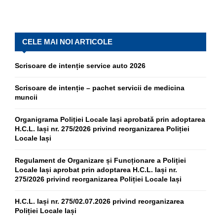
CELE MAI NOI ARTICOLE
Scrisoare de intenție service auto 2026
Scrisoare de intenție – pachet servicii de medicina
muncii
Organigrama Poliției Locale Iași aprobată prin adoptarea
H.C.L. Iași nr. 275/2026 privind reorganizarea Poliției
Locale Iași
Regulament de Organizare și Funcționare a Poliției
Locale Iași aprobat prin adoptarea H.C.L. Iași nr.
275/2026 privind reorganizarea Poliției Locale Iași
H.C.L. Iași nr. 275/02.07.2026 privind reorganizarea
Poliției Locale Iași