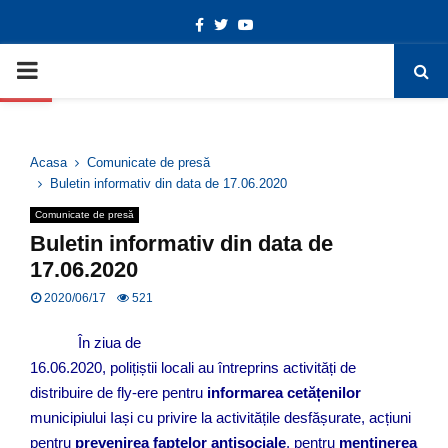
Facebook
Twitter
Youtube
Deschide bara de unelte
PRIMARY
MENU
Acasa
Comunicate de presă
Buletin informativ din data de 17.06.2020
Comunicate de presă
Buletin informativ din data de
17.06.2020
2020/06/17
521
În ziua de
16.06.2020, polițiștii locali au întreprins activități de
distribuire de fly-ere pentru
informarea cetățenilor
municipiului Iași cu privire la activitățile desfășurate, acțiuni
pentru
prevenirea faptelor antisociale
, pentru
menținerea