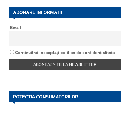
c
E
h
ABONARE INFORMATII
f
A
o
Email
r
R
:
C
Continuând, acceptați politica de confidențialitate
H
POTECTIA CONSUMATORILOR