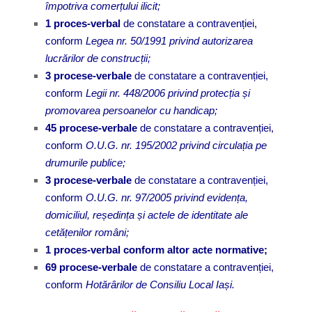
împotriva comerțului ilicit;
1 proces-verbal
de constatare a contravenției,
conform
Legea nr. 50/1991 privind autorizarea
lucrărilor de construcții;
3 procese-verbale
de constatare a contravenției,
conform
Legii nr. 448/2006 privind protecția și
promovarea persoanelor cu handicap;
45 procese-verbale
de constatare a contravenției,
conform
O.
U.G. nr. 195/2002 privind circulația pe
drumurile publice;
3 procese-verbale
de constatare a contravenției,
conform
O.
U.G. nr. 97/2005 privind evidența,
domiciliul, reședința și actele de identitate ale
cetățenilor români;
1 proces-verbal conform altor acte normative;
69 procese-verbale
de constatare a contravenției,
conform
Hotărârilor de Consiliu Local Iași.