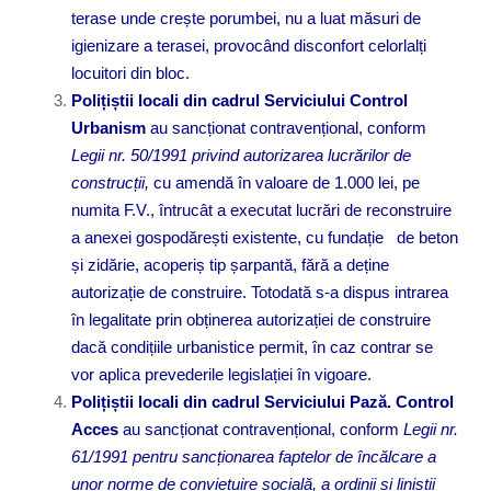
terase unde crește porumbei, nu a luat măsuri de
igienizare a terasei, provocând disconfort celorlalți
locuitori din bloc.
Polițiștii locali din cadrul Serviciului Control
Urbanism
au sancționat contravențional, conform
Legii nr. 50/1991 privind autorizarea lucrărilor de
construcții,
cu amendă în valoare de 1.000 lei, pe
numita F.V., întrucât a executat lucrări de reconstruire
a anexei gospodărești existente, cu fundație de beton
și zidărie, acoperiș tip șarpantă, fără a deține
autorizație de construire. Totodată s-a dispus intrarea
în legalitate prin obținerea autorizației de construire
dacă condițiile urbanistice permit, în caz contrar se
vor aplica prevederile legislației în vigoare.
Polițiștii locali din cadrul Serviciului Pază. Control
Acces
au sancționat contravențional, conform
Legii nr.
61/1991 pentru sancționarea faptelor de încălcare a
unor norme de conviețuire socială, a ordinii și liniștii