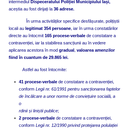
intermediul
Dispeceratului Poliției Municipiului Iași,
aceștia au fost dirijați la
36 adrese.
În urma activităților specifice desfășurate, polițiștii
locali au
legitimat 354 persoane
, iar în urma constatărilor
directe au întocmit
165 procese-verbale
de constatare a
contravenției, iar la stabilirea sancțiunii au în vedere
aplicarea acestora în mod
gradual
,
valoarea amenzilor
fiind
în cuantum de 29.865
lei.
Astfel au fost întocmite:
41 procese-verbale
de constatare a contravenției,
conform
Legii nr. 61/1991 pentru sancționarea faptelor
de încălcare a unor
norme de conviețuire socială, a
o
rdinii și liniștii publice
;
2 procese-verbale
de constatare a contravenției,
conform
Legii nr. 12/1990 privind protejarea polulației