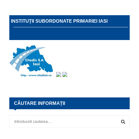
INSTITUȚII SUBORDONATE PRIMARIEI IASI
CĂUTARE INFORMAȚII
S
e
a
S
r