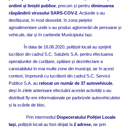
ordinii și liniștii publice
, precum și pentru
diminuarea
răspândirii virusului SARS-COV-2
. Acțiunile s-au
desfășurat, în mod deosebit, în zona piețelor
agroalimentare unde s-au produs aglomerări de persoane și
vehicule, dar și în cartierele Municipiului Iași.
În data de 16.06.2020, polițiștii locali au sprijinit
lucrători din cadrul S.C. Salubris S.A. pentru efectuarea
operațiunilor de curățare, spălare și dezinfectare a
carosabilului în mai multe zone din municipi, iar în acest
context, împreună cu lucrătorii din cadrul S.C. Servicii
Publice S.A. au
relocat un număr de 37 autovehicule
,
deși în zilele anterioare efectuării acestei activități s-au
distribuit fly-ere informaționale pe parbrizele autovehiculelor
și la scările de bloc.
Prin intermediul
Dispeceratului Poliției Locale
Iași,
polițiștii locali au fost dirijați la
2 adrese,
iar prin