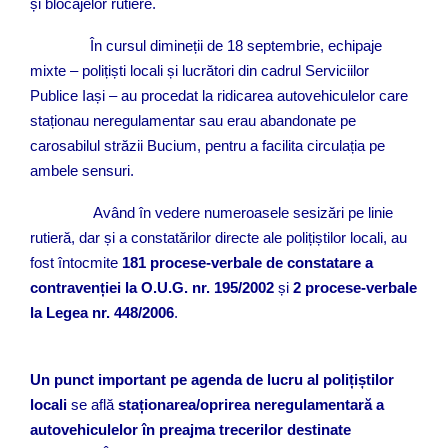
și blocajelor rutiere.
În cursul dimineții de 18 septembrie, echipaje
mixte – polițiști locali și lucrători din cadrul Serviciilor
Publice Iași – au procedat la ridicarea autovehiculelor care
staționau neregulamentar sau erau abandonate pe
carosabilul străzii Bucium, pentru a facilita circulația pe
ambele sensuri.
Având în vedere numeroasele sesizări pe linie
rutieră, dar și a constatărilor directe ale polițiștilor locali, au
fost întocmite
181 procese-verbale de constatare a
contravenției la
O.U.G. nr. 195/2002
și
2 procese-verbale
la Legea nr. 448/2006
.
Un punct important pe agenda de lucru al polițiștilor
locali
se află
staționarea/oprirea neregulamentară a
autovehiculelor în preajma trecerilor destinate