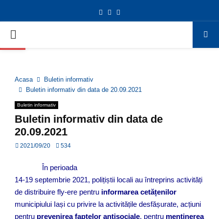
Facebook
Twitter
Youtube
Deschide bara de unelte
PRIMARY
MENU
Acasa
Buletin informativ
Buletin informativ din data de 20.09.2021
Buletin informativ
Buletin informativ din data de
20.09.2021
2021/09/20
534
În perioada
14-19 septembrie 2021, polițiștii locali au întreprins activități
de distribuire fly-ere pentru
informarea cetățenilor
municipiului Iași cu privire la activitățile desfășurate, acțiuni
pentru
prevenirea faptelor antisociale
, pentru
menținerea