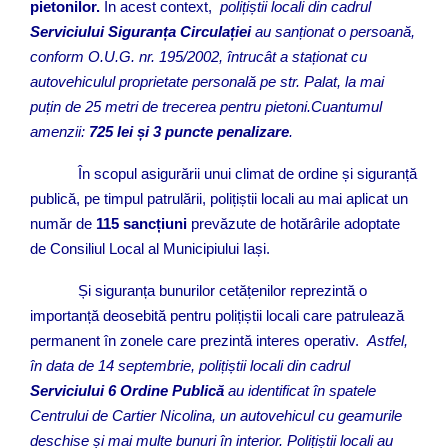
pietonilor.
În acest context,
polițiștii locali din cadrul
Serviciului Siguranța Circulației
au sanționat o persoană,
conform O.U.G. nr. 195/2002, întrucât a staționat cu
autovehiculul proprietate personală pe str. Palat, la mai
puțin de 25 metri de trecerea pentru pietoni.Cuantumul
amenzii:
725 lei și 3 puncte penalizare
.
În scopul asigurării unui climat de ordine și siguranță
publică, pe timpul patrulării, polițiștii locali au mai aplicat un
număr de
115 sancțiuni
prevăzute de hotărârile adoptate
de Consiliul Local al Municipiului Iași.
Și siguranța bunurilor cetățenilor reprezintă o
importanță deosebită pentru polițiștii locali care patrulează
permanent în zonele care prezintă interes operativ.
Astfel,
în data de 14 septembrie, polițiștii locali din cadrul
Serviciului 6 Ordine Publică
au identificat în spatele
Centrului de Cartier Nicolina, un autovehicul cu geamurile
deschise și mai multe bunuri în interior. Polițiștii locali au