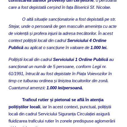
confiscarea banilor proveniți din cerșetorie
, o persoană
care a fost depistată cerșind în fața Bisericii Sf. Nicolae.
O altă situație sancționatorie a fost depistată pe str.
Stejar, unde o persoană de gen masculin amenința cu acte
de violență și profera injurii la adresa trecătorilor. În acest
context polițiștii locali din cadrul
Serviciului 4 Ordine
Publică
au aplicat o sancțiune în valoare de
1.000 lei.
Polițiștii locali din cadrul
Serviciului 1 Ordine Publică
au
sancționat un număr de 5 persoane, conform Legii nr.
61/1991, întrucât au fost depistate în Piața Voievozilor în
timp ce tulburau ordinea și liniștea locuitorilor din zonă.
Cuantumul amenzii:
1.000 lei/persoană.
Traficul rutier și pietonal se află în atenția
polițiștilor locali
, iar în acest context, punctual, polițiștii
locali din cadrul Serviciului Siguranța Circulației asigură
fluidizarea traficului rutier în zonele predispuse aglomerării