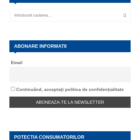
S
e
a
S
r
c
E
h
ABONARE INFORMATII
f
A
o
Email
r
R
:
C
Continuând, acceptați politica de confidențialitate
H
POTECTIA CONSUMATORILOR