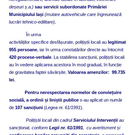
deșeuri ș.a.)
sau servicii subordonate Primăriei
Municipiului Iași
(mutare autovehicule care îngreunează
lucrări tehnico-edilitare)
.
În urma
activităților specifice desfășurate, polițiștii locali au
legitimat
955
persoane
, iar în urma constatărilor directe au întocmit
420 procese-verbale
. La stabilirea sancțiunii, polițiștii locali
au în vedere aplicarea acestora în mod gradual, în funcție
de gravitatea faptei săvârșite.
Valoarea amenzilor:
99.735
lei.
Pentru nerespectarea normelor de conviețuire
socială, a ordinii și liniștii publice
s-au aplicat un număr
de
107 sancțiuni
(
Legea nr. 61/1991
).
Polițiștii locali din cadrul
Serviciului Intervenții
au
sancționat, conform
Legii nr. 61/1991
, cu avertisment și