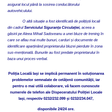
asigurat locul până la sosirea conducătorului
autovehiculului.
O altă situație a fost identificată de polițiștii locali
din cadrul
Serviciului Siguranța Circulației,
aceea a
găsirii pe Aleea Mihail Sadoveanu a unei bluze de trening în
care se aflau mai multe bunuri, carduri și documente de
identificare aparținând proprietarului bluzei pierdute în zona
sus-menționată. Bunurile au fost predate proprietarului în
baza unui proces-verbal.
Poliția Locală Iași se implică permanent în soluționarea
problemelor semnalate de cetățenii comunității, iar
pentru o mai
utilă colaborare, vă facem cunoscute
numerele de telefon ale Dispeceratului Poliției Locale
Iași, respectiv 0232/232.099 și 0232/234.047,
disponibile 24/24 ore.