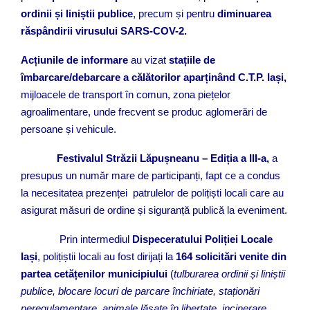
ordinii și liniștii publice
, precum și pentru
diminuarea
răspândirii virusului SARS-COV-2.
Acțiunile de informare
au vizat
stațiile de
îmbarcare/debarcare a călătorilor aparținând C.T.P. Iași,
mijloacele de transport în comun, zona piețelor
agroalimentare, unde frecvent se produc aglomerări de
persoane și vehicule.
Festivalul Străzii Lăpușneanu – Ediția a III-a,
a
presupus un număr mare de participanți, fapt ce a condus
la necesitatea prezenței
patrulelor de polițiști locali care au
asigurat măsuri de ordine și siguranță publică la eveniment.
Prin intermediul
Dispeceratului Poliției Locale
Iași
, polițiștii locali au fost dirijați la
164 solicitări venite din
partea cetățenilor municipiului
(
tulburarea ordinii și liniștii
publice, blocare locuri de parcare închiriate, staționări
neregulamentare, animale lăsate în libertate, incinerare