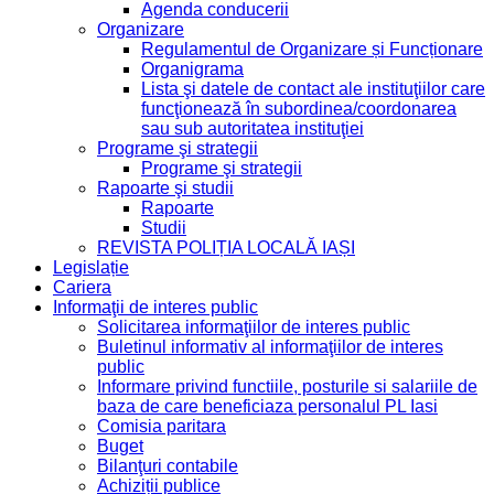
Agenda conducerii
Organizare
Regulamentul de Organizare și Funcționare
Organigrama
Lista şi datele de contact ale instituţiilor care
funcţionează în subordinea/coordonarea
sau sub autoritatea instituţiei
Programe şi strategii
Programe şi strategii
Rapoarte şi studii
Rapoarte
Studii
REVISTA POLIȚIA LOCALĂ IAȘI
Legislație
Cariera
Informaţii de interes public
Solicitarea informaţiilor de interes public
Buletinul informativ al informaţiilor de interes
public
Informare privind functiile, posturile si salariile de
baza de care beneficiaza personalul PL Iasi
Comisia paritara
Buget
Bilanţuri contabile
Achiziții publice