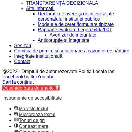
TRANSPARENȚĂ DECIZIONALĂ
Alte informatii
Declaraţii de avere şi de interese ale
personalului instituţiei publice
Modelele de cereri/formulare tipizate
Rapoarte evaluare Legea 544/2001
Avertizor de integritate
Anticorupție și Integritate
Sesizări
Comisia de primire și soluționare a cazurilor de hărțuire
Integritate instituțională
Contact
@2022 - Drepturi de autor rezervate Politia Locala Iasi
Facebook
Twitter
Youtube
Sari la conținut
Deschide bara de unelte
Instrumente de accesibilitate
Mărește textul
Micșorează textul
Tonuri de gri
Contrast mare