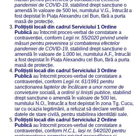
pandemiei de COVID-19,
stabilind drept sancțiune o
amendă în valoare de 500 lei, numitului V.G., întrucât a
fost depistat în Piața Alexandru cel Bun, fără a purta
masă de protecție.
Polițiștii locali din cadrul Serviciului 1 Ordine
Publică
au întocmit proces-verbal de constatare a
contravenției, conform
Legii nr. 55/2020 privind unele
măsuri pentru prevenirea și combaterea efectelor
pandemiei de COVID-19,
stabilind drept sancțiune o
amendă în valoare de 1.000 lei, numitului A.F., întrucât
a fost depistat în Piața Alexandru cel Bun, fără a purta
masă de protecție.
Polițiștii locali din cadrul Serviciului 3 Ordine
Publică
au întocmit proces-verbal de constatare a
contravenției, conform
Legii nr. 61/1991 pentru
sancționarea faptelor de încălcare a unor norme de
conviețuire socială, a ordinii și liniștii publice,
stabilind
drept sancțiune o amendă în valoare de 500 lei,
numitului N.O., întrucât a fost depistat în zona Tg. Cucu,
iar cu ocazia legitimării, a refuzat să declare verball
datele de stare civilă, pentru stabilirea identității sale.
Polițiștii locali din cadrul Serviciului 2 Ordine
Publică
au întocmit proces-verbal de constatare a
contravenției, conform
H.
C.L. Iași nr. 54/2020 pentru