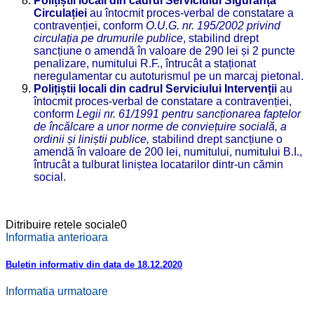
Polițiștii locali din cadrul Serviciului Siguranța
Circulației
au întocmit proces-verbal de constatare a
contravenției, conform
O.
U.G. nr. 195/2002 privind
circulația pe drumurile publice
, stabilind drept
sancțiune o amendă în valoare de 290 lei și 2 puncte
penalizare, numitului R.F., întrucât a staționat
neregulamentar cu autoturismul pe un marcaj pietonal.
Polițiștii locali din cadrul Serviciului Intervenții
au
întocmit proces-verbal de constatare a contravenției,
conform
Legii nr. 61/1991 pentru sancționarea faptelor
de încălcare a unor norme de conviețuire socială, a
ordinii și liniștii publice,
stabilind drept sancțiune o
amendă în valoare de 200 lei, numitului, numitului B.I.,
întrucât a tulburat liniștea locatarilor dintr-un cămin
social.
Ditribuire retele sociale
0
Informatia anterioara
Buletin informativ din data de 18.12.2020
Informatia urmatoare