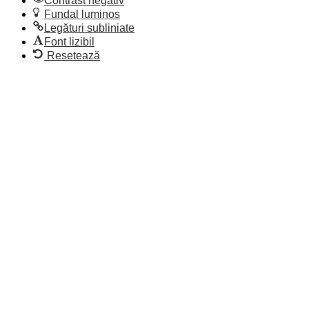
Contrast negativ
Fundal luminos
Legături subliniate
Font lizibil
Resetează