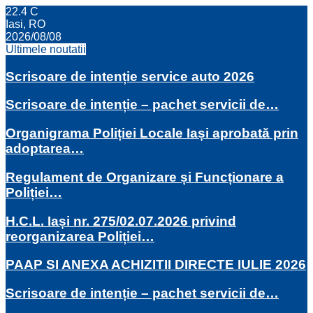
22.4
C
Iasi, RO
2026/08/08
Ultimele noutatii
Scrisoare de intenție service auto 2026
Scrisoare de intenție – pachet servicii de…
Organigrama Poliției Locale Iași aprobată prin
adoptarea…
Regulament de Organizare și Funcționare a
Poliției…
H.C.L. Iași nr. 275/02.07.2026 privind
reorganizarea Poliției…
PAAP SI ANEXA ACHIZITII DIRECTE IULIE 2026
Scrisoare de intenție – pachet servicii de…