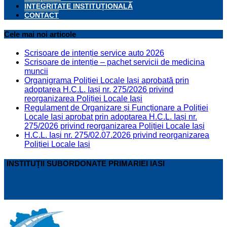
INTEGRITATE INSTITUȚIONALĂ
CONTACT
Cele mai noi articole
Scrisoare de intenție service auto 2026
Scrisoare de intenție – pachet servicii de medicina
muncii
Organigrama Poliției Locale Iași aprobată prin
adoptarea H.C.L. Iași nr. 275/2026 privind
reorganizarea Poliției Locale Iași
Regulament de Organizare și Funcționare a Poliției
Locale Iași aprobat prin adoptarea H.C.L. Iași nr.
275/2026 privind reorganizarea Poliției Locale Iași
H.C.L. Iași nr. 275/02.07.2026 privind reorganizarea
Poliției Locale Iași
INSTITUȚII SUBORDONATE PRIMARIEI IASI