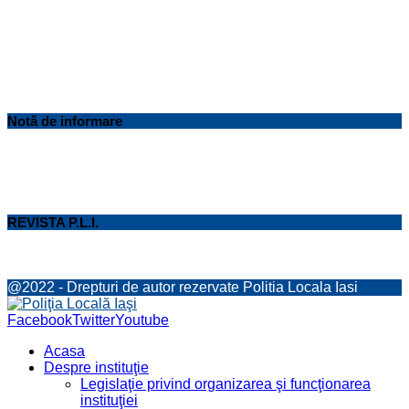
Notă de informare
REVISTA P.L.I.
@2022 - Drepturi de autor rezervate Politia Locala Iasi
Facebook
Twitter
Youtube
Acasa
Despre instituţie
Legislaţie privind organizarea şi funcţionarea
instituţiei