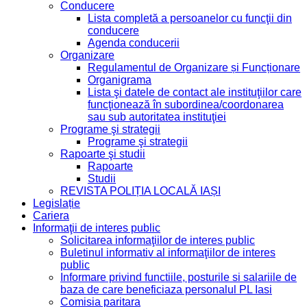
Conducere
Lista completă a persoanelor cu funcţii din
conducere
Agenda conducerii
Organizare
Regulamentul de Organizare și Funcționare
Organigrama
Lista şi datele de contact ale instituţiilor care
funcţionează în subordinea/coordonarea
sau sub autoritatea instituţiei
Programe şi strategii
Programe şi strategii
Rapoarte şi studii
Rapoarte
Studii
REVISTA POLIȚIA LOCALĂ IAȘI
Legislație
Cariera
Informaţii de interes public
Solicitarea informaţiilor de interes public
Buletinul informativ al informaţiilor de interes
public
Informare privind functiile, posturile si salariile de
baza de care beneficiaza personalul PL Iasi
Comisia paritara