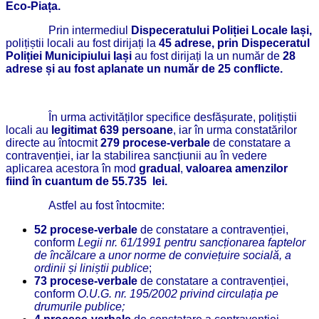
Eco-Piața.
Prin intermediul
Dispeceratului Poliției Locale Iași,
polițiștii locali au fost dirijați la
45 adrese, prin Dispeceratul
Poliției Municipiului Iași
au fost dirijați la un număr de
28
adrese și au fost aplanate un număr de 25 conflicte.
În urma activităților specifice desfășurate, polițiștii
locali au
legitimat 639 persoane
, iar în urma constatărilor
directe au întocmit
279 procese-verbale
de constatare a
contravenției, iar la stabilirea sancțiunii au în vedere
aplicarea acestora în mod
gradual
,
valoarea amenzilor
fiind
în cuantum de 55.735 lei.
Astfel au fost întocmite:
52 procese-verbale
de constatare a contravenției,
conform
Legii nr.
61/1991 pentru sancționarea faptelor
de încălcare a unor norme de conviețuire socială, a
ordinii și liniștii publice
;
73 procese-verbale
de constatare a contravenției,
conform
O.
U.G. nr. 195/2002 privind circulația pe
drumurile publice;