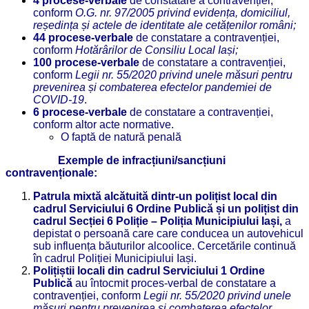
4 procese-verbale
de constatare a contravenției,
conform
O.
G. nr. 97/2005 privind evidența, domiciliul,
reședința și actele de identitate ale cetățenilor români;
44 procese-verbale
de constatare a contravenției,
conform
Hotărârilor de Consiliu Local Iași;
100 procese-verbale
de constatare a contravenției,
conform
Legii nr. 55/2020 privind unele măsuri pentru
prevenirea și combaterea efectelor pandemiei de
COVID-19
.
6 procese-verbale
de constatare a contravenției,
conform altor acte normative.
O faptă de natură penală
Exemple de infracțiuni/sancțiuni
contravenționale:
Patrula mixtă alcătuită dintr-un polițist local din
cadrul Serviciului 6 Ordine Publică și un polițist din
cadrul Secției 6 Poliție – Poliția Municipiului Iași,
a
depistat o persoană care care conducea un autovehicul
sub influența băuturilor alcoolice. Cercetările continuă
în cadrul Poliției Municipiului Iași.
Polițiștii locali din cadrul Serviciului 1 Ordine
Publică
au întocmit proces-verbal de constatare a
contravenției, conform
Legii nr. 55/2020 privind unele
măsuri pentru prevenirea și combaterea efectelor