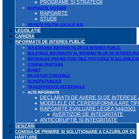
PROGRAME ŞI STRATEGII
RAPOARTE ŞI STUDII
RAPOARTE
STUDII
REVISTA POLIȚIA LOCALĂ IAȘI
LEGISLAȚIE
CARIERA
INFORMAŢII DE INTERES PUBLIC
SOLICITAREA INFORMAŢIILOR DE INTERES PUBLIC
BULETINUL INFORMATIV AL INFORMAŢIILOR DE INTERES PU
INFORMARE PRIVIND FUNCTIILE, POSTURILE SI SALARIILE 
COMISIA PARITARA
BUGET
BILANŢURI CONTABILE
ACHIZIȚII PUBLICE
TRANSPARENȚĂ DECIZIONALĂ
ALTE INFORMATII
DECLARAŢII DE AVERE ŞI DE INTERESE 
MODELELE DE CERERI/FORMULARE TIP
RAPOARTE EVALUARE LEGEA 544/2001
AVERTIZOR DE INTEGRITATE
ANTICORUPȚIE ȘI INTEGRITATE
SESIZĂRI
COMISIA DE PRIMIRE ȘI SOLUȚIONARE A CAZURILOR DE
HĂRȚUIRE