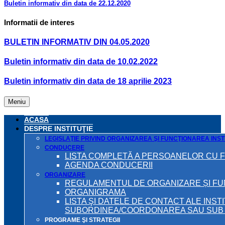
Buletin informativ din data de 22.12.2020
Informatii de interes
BULETIN INFORMATIV DIN 04.05.2020
Buletin informativ din data de 10.02.2022
Buletin informativ din data de 18 aprilie 2023
Meniu
ACASA
DESPRE INSTITUŢIE
LEGISLAŢIE PRIVIND ORGANIZAREA ŞI FUNCŢIONAREA INSTI
CONDUCERE
LISTA COMPLETĂ A PERSOANELOR CU 
AGENDA CONDUCERII
ORGANIZARE
REGULAMENTUL DE ORGANIZARE ȘI F
ORGANIGRAMA
LISTA ŞI DATELE DE CONTACT ALE INST
SUBORDINEA/COORDONAREA SAU SUB A
PROGRAME ŞI STRATEGII