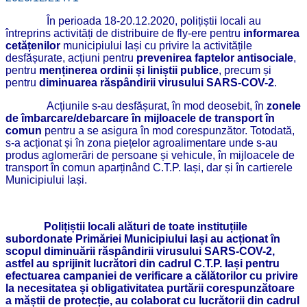
În perioada 18-20.12.2020, polițiștii locali au
întreprins activități de distribuire de fly-ere pentru
informarea
cetățenilor
municipiului Iași cu privire la activitățile
desfășurate, acțiuni pentru
prevenirea faptelor antisociale
,
pentru
menținerea ordinii și liniștii publice
, precum și
pentru
diminuarea răspândirii virusului SARS-COV-2
.
Acțiunile s-au desfășurat, în mod deosebit, în
zonele
de îmbarcare/debarcare în mijloacele de transport în
comun
pentru a se asigura în mod corespunzător. Totodată,
s-a acționat și în zona piețelor agroalimentare unde s-au
produs aglomerări de persoane și vehicule, în mijloacele de
transport în comun aparținând C.T.P. Iași, dar și în cartierele
Municipiului Iași.
Polițiștii locali alături de toate instituțiile
subordonate Primăriei Municipiului Iași au acționat în
scopul diminuării răspândirii virusului SARS-COV-2,
astfel au sprijinit lucrători din cadrul C.T.P. Iași pentru
efectuarea campaniei de verificare a călătorilor cu privire
la necesitatea și obligativitatea purtării corespunzătoare
a măștii de protecție, au colaborat cu lucrătorii din cadrul