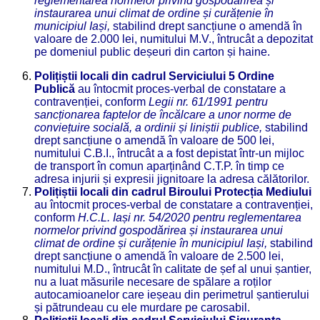
reglementarea normelor privind gospodărirea și
instaurarea unui climat de ordine și curățenie în
municipiul Iași,
stabilind drept sancțiune o amendă în
valoare de 2.000 lei, numitului M.V., întrucât a depozitat
pe domeniul public deșeuri din carton și haine.
Polițiștii locali din cadrul Serviciului 5 Ordine
Publică
au întocmit proces-verbal de constatare a
contravenției, conform
Legii nr. 61/1991 pentru
sancționarea faptelor de încălcare a unor norme de
conviețuire socială, a ordinii și liniștii publice,
stabilind
drept sancțiune o amendă în valoare de 500 lei,
numitului C.B.I., întrucât a a fost depistat într-un mijloc
de transport în comun aparținând C.T.P. în timp ce
adresa injurii și expresii jignitoare la adresa călătorilor.
Polițiștii locali din cadrul Biroului Protecția Mediului
au întocmit proces-verbal de constatare a contravenției,
conform
H.
C.L. Iași nr. 54/2020 pentru reglementarea
normelor privind gospodărirea și instaurarea unui
climat de ordine și curățenie în municipiul Iași,
stabilind
drept sancțiune o amendă în valoare de 2.500 lei,
numitului M.D., întrucât în calitate de șef al unui șantier,
nu a luat măsurile necesare de spălare a roților
autocamioanelor care ieșeau din perimetrul șantierului
și pătrundeau cu ele murdare pe carosabil.