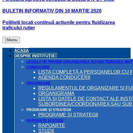
BULETIN INFORMATIV DIN 16 MARTIE 2020
Polițiștii locali continuă acțiunile pentru fluidizarea
traficului rutier
Meniu
ACASA
DESPRE INSTITUŢIE
LEGISLAŢIE PRIVIND ORGANIZAREA ŞI FUNCŢIONAREA INSTI
CONDUCERE
LISTA COMPLETĂ A PERSOANELOR CU 
AGENDA CONDUCERII
ORGANIZARE
REGULAMENTUL DE ORGANIZARE ȘI F
ORGANIGRAMA
LISTA ŞI DATELE DE CONTACT ALE INST
SUBORDINEA/COORDONAREA SAU SUB A
PROGRAME ŞI STRATEGII
PROGRAME ŞI STRATEGII
RAPOARTE ŞI STUDII
RAPOARTE
STUDII