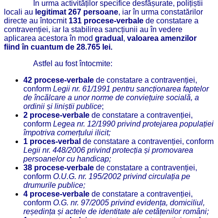
În urma activităților specifice desfășurate, polițiștii
locali au
legitimat 267 persoane
, iar în urma constatărilor
directe au întocmit
131 procese-verbale
de constatare a
contravenției, iar la stabilirea sancțiunii au în vedere
aplicarea acestora în mod
gradual
,
valoarea amenzilor
fiind
în cuantum de 28.765 lei.
Astfel au fost întocmite:
42 procese-verbale
de constatare a contravenției,
conform
Legii nr. 61/1991 pentru sancționarea faptelor
de încălcare a unor norme de conviețuire socială, a
ordinii și liniștii publice
;
2
procese-verbale
de constatare a contravenției,
conform
Legea nr. 12/1990 privind protejarea populației
împotriva comerțului ilicit;
1 proces-verbal
de constatare a contravenției, conform
Legii nr. 448/2006 privind protecția și promovarea
persoanelor cu handicap;
38 procese-verbale
de constatare a contravenției,
conform
O.
U.G. nr. 195/2002 privind circulația pe
drumurile publice;
4 procese-verbale
de constatare a contravenției,
conform
O.
G. nr. 97/2005 privind evidența, domiciliul,
reședința și actele de identitate ale cetățenilor români;