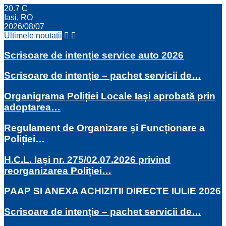
20.7
C
Iasi, RO
2026/08/07
Ultimele noutatii
Scrisoare de intenție service auto 2026
Scrisoare de intenție – pachet servicii de…
Organigrama Poliției Locale Iași aprobată prin
adoptarea…
Regulament de Organizare și Funcționare a
Poliției…
H.C.L. Iași nr. 275/02.07.2026 privind
reorganizarea Poliției…
PAAP SI ANEXA ACHIZITII DIRECTE IULIE 2026
Scrisoare de intenție – pachet servicii de…