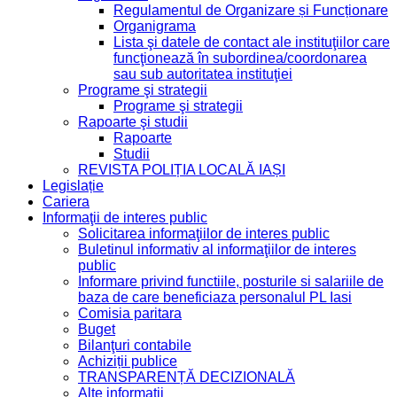
Regulamentul de Organizare și Funcționare
Organigrama
Lista şi datele de contact ale instituţiilor care
funcţionează în subordinea/coordonarea
sau sub autoritatea instituţiei
Programe şi strategii
Programe şi strategii
Rapoarte şi studii
Rapoarte
Studii
REVISTA POLIȚIA LOCALĂ IAȘI
Legislație
Cariera
Informaţii de interes public
Solicitarea informaţiilor de interes public
Buletinul informativ al informaţiilor de interes
public
Informare privind functiile, posturile si salariile de
baza de care beneficiaza personalul PL Iasi
Comisia paritara
Buget
Bilanţuri contabile
Achiziții publice
TRANSPARENȚĂ DECIZIONALĂ
Alte informatii