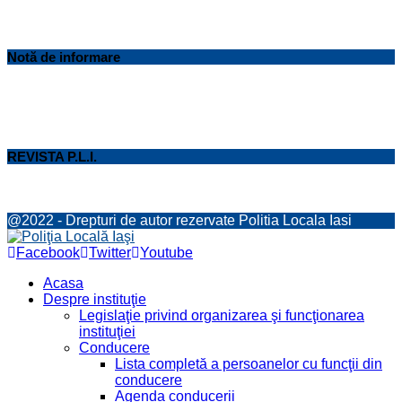
Notă de informare
REVISTA P.L.I.
@2022 - Drepturi de autor rezervate Politia Locala Iasi
Facebook
Twitter
Youtube
Acasa
Despre instituţie
Legislaţie privind organizarea şi funcţionarea
instituţiei
Conducere
Lista completă a persoanelor cu funcţii din
conducere
Agenda conducerii