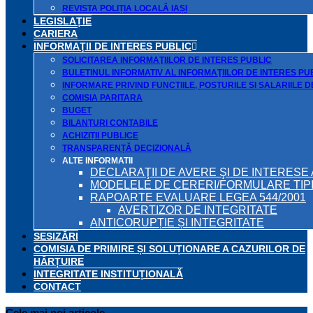
REVISTA POLIȚIA LOCALĂ IAȘI
LEGISLAȚIE
CARIERA
INFORMAŢII DE INTERES PUBLIC
SOLICITAREA INFORMAŢIILOR DE INTERES PUBLIC
BULETINUL INFORMATIV AL INFORMAŢIILOR DE INTERES PU
INFORMARE PRIVIND FUNCTIILE, POSTURILE SI SALARIILE 
COMISIA PARITARA
BUGET
BILANŢURI CONTABILE
ACHIZIȚII PUBLICE
TRANSPARENȚĂ DECIZIONALĂ
ALTE INFORMATII
DECLARAŢII DE AVERE ŞI DE INTERESE 
MODELELE DE CERERI/FORMULARE TIP
RAPOARTE EVALUARE LEGEA 544/2001
AVERTIZOR DE INTEGRITATE
ANTICORUPȚIE ȘI INTEGRITATE
SESIZĂRI
COMISIA DE PRIMIRE ȘI SOLUȚIONARE A CAZURILOR DE
HĂRȚUIRE
INTEGRITATE INSTITUȚIONALĂ
CONTACT
Cele mai noi articole