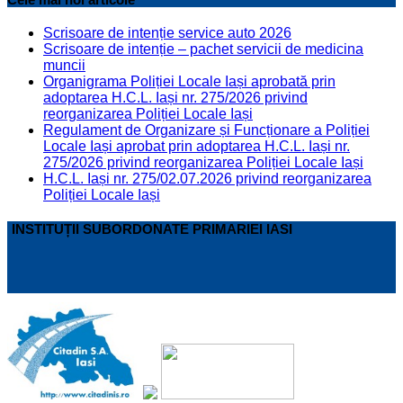
Scrisoare de intenție service auto 2026
Scrisoare de intenție – pachet servicii de medicina
muncii
Organigrama Poliției Locale Iași aprobată prin
adoptarea H.C.L. Iași nr. 275/2026 privind
reorganizarea Poliției Locale Iași
Regulament de Organizare și Funcționare a Poliției
Locale Iași aprobat prin adoptarea H.C.L. Iași nr.
275/2026 privind reorganizarea Poliției Locale Iași
H.C.L. Iași nr. 275/02.07.2026 privind reorganizarea
Poliției Locale Iași
INSTITUȚII SUBORDONATE PRIMARIEI IASI