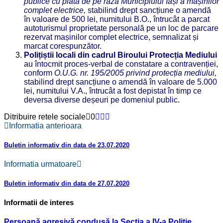
publice cu plată de pe raza Municipiului Iași a mașinilor
complet electrice,
stabilind drept sancțiune o amendă
în valoare de 500 lei, numitului B.O., întrucât a parcat
autoturismul proprietate personală pe un loc de parcare
rezervat mașinilor complet electrice, semnalizat și
marcat corespunzător.
Polițiștii locali din cadrul Biroului Protecția Mediului
au întocmit proces-verbal de constatare a contravenției,
conform
O.
U.G. nr. 195/2005 privind protecția mediului,
stabilind drept sancțiune o amendă în valoare de 5.000
lei, numitului V.A., întrucât a fost depistat în timp ce
deversa diverse deșeuri pe domeniul public.
Ditribuire retele sociale
0
Informatia anterioara
Buletin informativ din data de 23.07.2020
Informatia urmatoare
Buletin informativ din data de 27.07.2020
Informatii de interes
Persoană agresivă condusă la Secția a IV-a Poliție