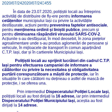
2020/07/24
2020/07/24
455
În data de 23.07.2020, polițiștii locali au întreprins
activități de distribuire de fly-ere pentru
informarea
cetățenilor
municipiului Iași cu privire la activitățile
desfășurate, acțiuni pentru
prevenirea faptelor antisociale
,
pentru
menținerea ordinii și liniștii publice
, precum și
pentru
diminuarea răspândirii virusului SARS-COV-2
.
Acțiunile s-au desfășurat, în mod deosebit, în zona piețelor
agroalimentare unde s-au produs aglomerări de persoane și
vehicule, în mijloacele de transport în comun aparținând
C.T.P. Iași, dar și în cartierele Municipiului Iași.
Polițiștii locali au sprijinit lucrători din cadrul C.T.P.
Iași pentru efectuarea campaniei de informare a
călătorilor cu privire la necesitatea și obligativitatea
purtării corespunzătoare a măștii de protecție
, iar în
situațiile în care călătorii nu dețineau o astfel de mască de
protecție, i se oferea una.
Prin intermediul
Dispeceratului Poliției Locale Iași,
polițiștii locali au fost dirijați la
16 adrese,
iar prin intermediul
Dispeceratului Poliției Municipiului Iași,
aceștia au fost
dirijați la
14 adrese.