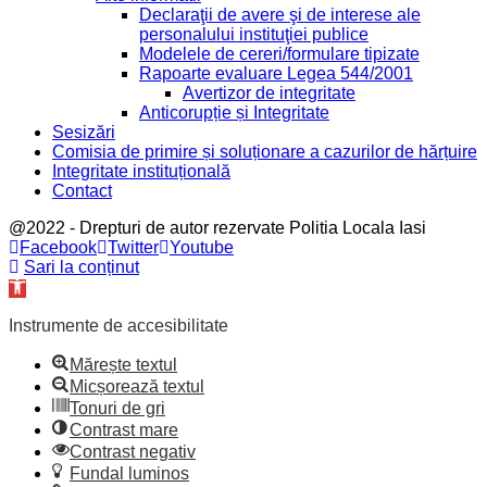
Declaraţii de avere şi de interese ale
personalului instituţiei publice
Modelele de cereri/formulare tipizate
Rapoarte evaluare Legea 544/2001
Avertizor de integritate
Anticorupție și Integritate
Sesizări
Comisia de primire și soluționare a cazurilor de hărțuire
Integritate instituțională
Contact
@2022 - Drepturi de autor rezervate Politia Locala Iasi
Facebook
Twitter
Youtube
Sari la conținut
Deschide
bara
de
Instrumente de accesibilitate
unelte
Mărește textul
Micșorează textul
Tonuri de gri
Contrast mare
Contrast negativ
Fundal luminos