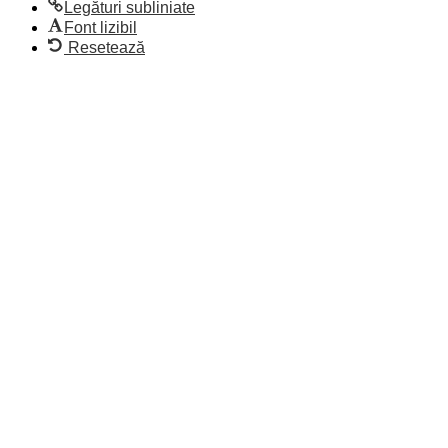
Legături subliniate
Font lizibil
Resetează