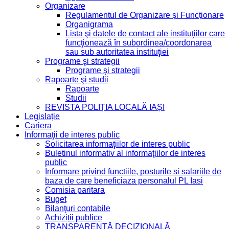
Organizare
Regulamentul de Organizare și Funcționare
Organigrama
Lista şi datele de contact ale instituţiilor care
funcţionează în subordinea/coordonarea
sau sub autoritatea instituţiei
Programe şi strategii
Programe şi strategii
Rapoarte şi studii
Rapoarte
Studii
REVISTA POLIȚIA LOCALĂ IAȘI
Legislație
Cariera
Informaţii de interes public
Solicitarea informaţiilor de interes public
Buletinul informativ al informaţiilor de interes
public
Informare privind functiile, posturile si salariile de
baza de care beneficiaza personalul PL Iasi
Comisia paritara
Buget
Bilanţuri contabile
Achiziții publice
TRANSPARENȚĂ DECIZIONALĂ