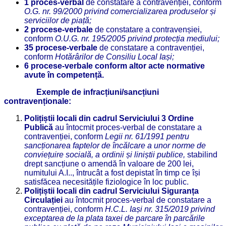
1 proces-verbal
de constatare a contravenției, conform
O.
G. nr. 99/2000 privind comercializarea produselor și
serviciilor de piață
;
2 procese-verbale
de constatare a contravenșiei,
conform
O.
U.G. nr. 195/2005 privind protecția mediului;
35 procese-verbale
de constatare a contravenției,
conform
Hotărârilor de Consiliu Local Iași;
6 procese-verbale conform altor acte normative
avute în competență.
Exemple de infracțiuni/sancțiuni
contravenționale:
Polițiștii locali din cadrul Serviciului 3 Ordine
Publică
au întocmit proces-verbal de constatare a
contravenției, conform
Legii nr. 61/1991 pentru
sancționarea faptelor de încălcare a unor norme de
conviețuire socială, a ordinii și liniștii publice,
stabilind
drept sancțiune o amendă în valoare de 200 lei,
numitului A.I.., întrucât a fost depistat în timp ce își
satisfăcea necesitățile fiziologice în loc public.
Polițiștii locali din cadrul Serviciului Siguranța
Circulației
au întocmit proces-verbal de constatare a
contravenției, conform
H.
C.L. Iași nr. 315/2019 privind
exceptarea de la plata taxei de parcare în parcările