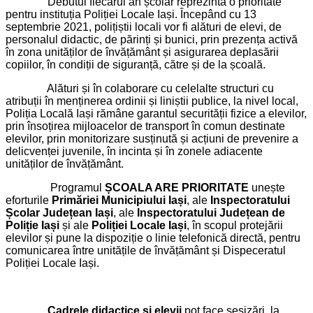
Debutul fiecărui an școlar reprezintă o prioritate
pentru instituția Poliției Locale Iași. Începând cu 13
septembrie 2021, polițiștii locali vor fi alături de elevi, de
personalul didactic, de părinți și bunici, prin prezența activă
în zona unităților de învățământ și asigurarea deplasării
copiilor, în condiții de siguranță, către și de la școală.
Alături și în colaborare cu celelalte structuri cu
atribuții în menținerea ordinii și liniștii publice, la nivel local,
Poliția Locală Iași rămâne garantul securității fizice a elevilor,
prin însoțirea mijloacelor de transport în comun destinate
elevilor, prin monitorizare susținută și acțiuni de prevenire a
delicvenței juvenile, în incinta și în zonele adiacente
unităților de învățământ.
Programul
ȘCOALA ARE PRIORITATE
unește
eforturile
Primăriei Municipiului Iași
, ale
Inspectoratului
Școlar Județean Iași
, ale
Inspectoratului Județean de
Poliție Iași
și ale
Poliției Locale Iași
, în scopul protejării
elevilor și pune la dispoziție o linie telefonică directă, pentru
comunicarea între unitățile de învățământ și Dispeceratul
Poliției Locale Iași.
Cadrele didactice și elevii
pot face sesizări, la