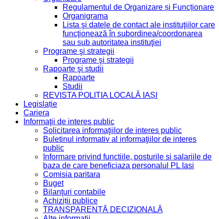
Regulamentul de Organizare și Funcționare
Organigrama
Lista şi datele de contact ale instituţiilor care
funcţionează în subordinea/coordonarea
sau sub autoritatea instituţiei
Programe şi strategii
Programe şi strategii
Rapoarte şi studii
Rapoarte
Studii
REVISTA POLIȚIA LOCALĂ IAȘI
Legislație
Cariera
Informaţii de interes public
Solicitarea informaţiilor de interes public
Buletinul informativ al informaţiilor de interes
public
Informare privind functiile, posturile si salariile de
baza de care beneficiaza personalul PL Iasi
Comisia paritara
Buget
Bilanţuri contabile
Achiziții publice
TRANSPARENȚĂ DECIZIONALĂ
Alte informatii