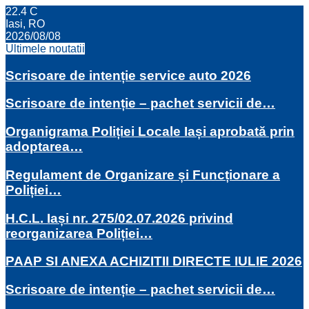
22.4
C
Iasi, RO
2026/08/08
Ultimele noutatii
Scrisoare de intenție service auto 2026
Scrisoare de intenție – pachet servicii de…
Organigrama Poliției Locale Iași aprobată prin
adoptarea…
Regulament de Organizare și Funcționare a
Poliției…
H.C.L. Iași nr. 275/02.07.2026 privind
reorganizarea Poliției…
PAAP SI ANEXA ACHIZITII DIRECTE IULIE 2026
Scrisoare de intenție – pachet servicii de…