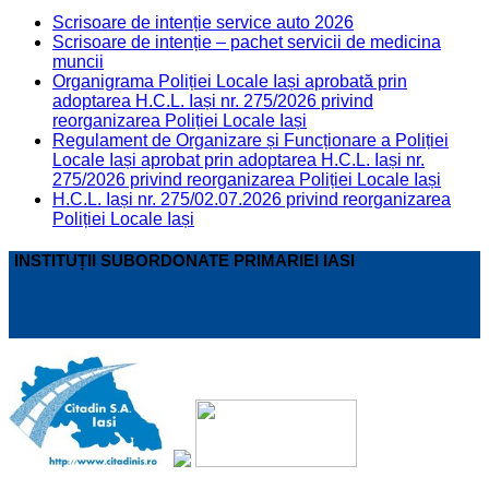
Scrisoare de intenție service auto 2026
Scrisoare de intenție – pachet servicii de medicina
muncii
Organigrama Poliției Locale Iași aprobată prin
adoptarea H.C.L. Iași nr. 275/2026 privind
reorganizarea Poliției Locale Iași
Regulament de Organizare și Funcționare a Poliției
Locale Iași aprobat prin adoptarea H.C.L. Iași nr.
275/2026 privind reorganizarea Poliției Locale Iași
H.C.L. Iași nr. 275/02.07.2026 privind reorganizarea
Poliției Locale Iași
INSTITUȚII SUBORDONATE PRIMARIEI IASI