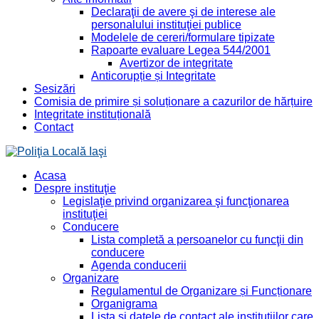
Declaraţii de avere şi de interese ale
personalului instituţiei publice
Modelele de cereri/formulare tipizate
Rapoarte evaluare Legea 544/2001
Avertizor de integritate
Anticorupție și Integritate
Sesizări
Comisia de primire și soluționare a cazurilor de hărțuire
Integritate instituțională
Contact
Acasa
Despre instituţie
Legislaţie privind organizarea şi funcţionarea
instituţiei
Conducere
Lista completă a persoanelor cu funcţii din
conducere
Agenda conducerii
Organizare
Regulamentul de Organizare și Funcționare
Organigrama
Lista şi datele de contact ale instituţiilor care