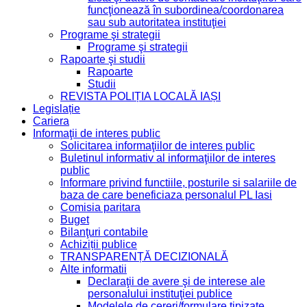
funcţionează în subordinea/coordonarea
sau sub autoritatea instituţiei
Programe şi strategii
Programe şi strategii
Rapoarte şi studii
Rapoarte
Studii
REVISTA POLIȚIA LOCALĂ IAȘI
Legislație
Cariera
Informaţii de interes public
Solicitarea informaţiilor de interes public
Buletinul informativ al informaţiilor de interes
public
Informare privind functiile, posturile si salariile de
baza de care beneficiaza personalul PL Iasi
Comisia paritara
Buget
Bilanţuri contabile
Achiziții publice
TRANSPARENȚĂ DECIZIONALĂ
Alte informatii
Declaraţii de avere şi de interese ale
personalului instituţiei publice
Modelele de cereri/formulare tipizate