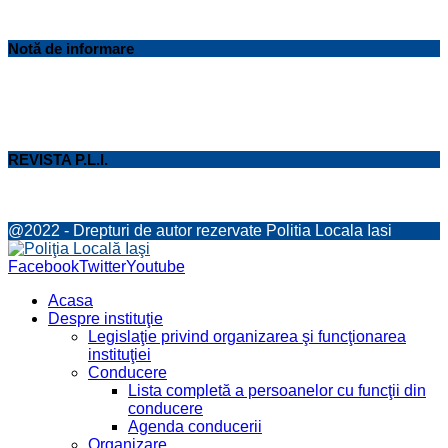
Notă de informare
REVISTA P.L.I.
@2022 - Drepturi de autor rezervate Politia Locala Iasi
Facebook
Twitter
Youtube
Acasa
Despre instituţie
Legislaţie privind organizarea şi funcţionarea
instituţiei
Conducere
Lista completă a persoanelor cu funcţii din
conducere
Agenda conducerii
Organizare