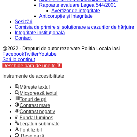
Rapoarte evaluare Legea 544/2001
Avertizor de integritate
Anticorupție și Integritate
Sesizări
Comisia de primire și soluționare a cazurilor de hărțuire
Integritate instituțională
Contact
@2022 - Drepturi de autor rezervate Politia Locala Iasi
Facebook
Twitter
Youtube
Sari la conținut
Deschide bara de unelte
Instrumente de accesibilitate
Mărește textul
Micșorează textul
Tonuri de gri
Contrast mare
Contrast negativ
Fundal luminos
Legături subliniate
Font lizibil
Resetează