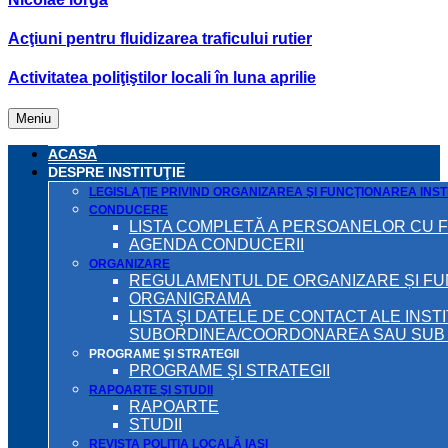
Acţiuni pentru fluidizarea traficului rutier
Activitatea poliţiştilor locali în luna aprilie
Meniu
ACASA
DESPRE INSTITUŢIE
LEGISLAŢIE PRIVIND ORGANIZAREA ŞI FUNCŢIONAREA INSTI
CONDUCERE
LISTA COMPLETĂ A PERSOANELOR CU 
AGENDA CONDUCERII
ORGANIZARE
REGULAMENTUL DE ORGANIZARE ȘI F
ORGANIGRAMA
LISTA ŞI DATELE DE CONTACT ALE INST
SUBORDINEA/COORDONAREA SAU SUB A
PROGRAME ŞI STRATEGII
PROGRAME ŞI STRATEGII
RAPOARTE ŞI STUDII
RAPOARTE
STUDII
REVISTA POLIȚIA LOCALĂ IAȘI