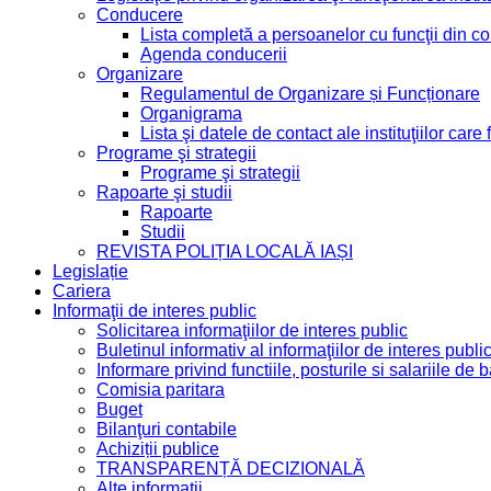
Conducere
Lista completă a persoanelor cu funcţii din 
Agenda conducerii
Organizare
Regulamentul de Organizare și Funcționare
Organigrama
Lista şi datele de contact ale instituţiilor ca
Programe şi strategii
Programe şi strategii
Rapoarte şi studii
Rapoarte
Studii
REVISTA POLIȚIA LOCALĂ IAȘI
Legislație
Cariera
Informaţii de interes public
Solicitarea informaţiilor de interes public
Buletinul informativ al informaţiilor de interes publi
Informare privind functiile, posturile si salariile d
Comisia paritara
Buget
Bilanţuri contabile
Achiziții publice
TRANSPARENȚĂ DECIZIONALĂ
Alte informatii