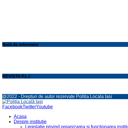
Notă de informare
REVISTA P.L.I.
@2022 - Drepturi de autor rezervate Politia Locala Iasi
Facebook
Twitter
Youtube
Acasa
Despre instituţie
Legislaţie privind organizarea şi funcţionarea institu