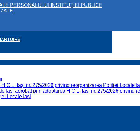
ALE PERSONALULUI INSTITUŢIEI PUBLICE
IZATE
HĂRȚUIRE
i
H.C.L. Iași nr. 275/2026 privind reorganizarea Poliției Locale Ia
 Iași aprobat prin adoptarea H.C.L. Iași nr. 275/2026 privind re
iei Locale Iași