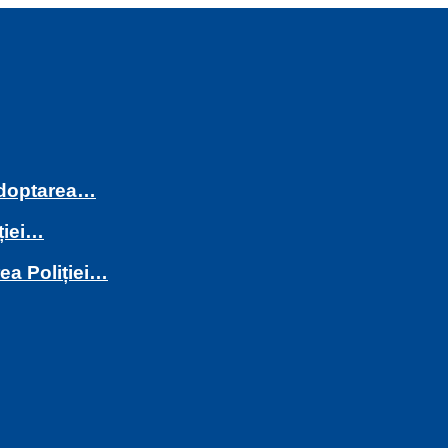
 adoptarea…
ției…
rea Poliției…