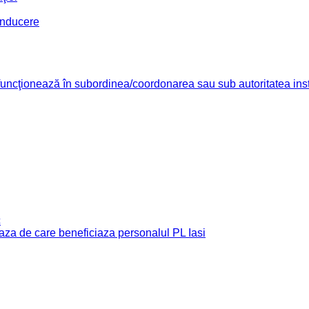
conducere
re funcţionează în subordinea/coordonarea sau sub autoritatea insti
c
e baza de care beneficiaza personalul PL Iasi