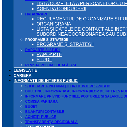
LISTA COMPLETĂ A PERSOANELOR CU 
AGENDA CONDUCERII
ORGANIZARE
REGULAMENTUL DE ORGANIZARE ȘI F
ORGANIGRAMA
LISTA ŞI DATELE DE CONTACT ALE INST
SUBORDINEA/COORDONAREA SAU SUB A
PROGRAME ŞI STRATEGII
PROGRAME ŞI STRATEGII
RAPOARTE ŞI STUDII
RAPOARTE
STUDII
REVISTA POLIȚIA LOCALĂ IAȘI
LEGISLAȚIE
CARIERA
INFORMAŢII DE INTERES PUBLIC
SOLICITAREA INFORMAŢIILOR DE INTERES PUBLIC
BULETINUL INFORMATIV AL INFORMAŢIILOR DE INTERES PU
INFORMARE PRIVIND FUNCTIILE, POSTURILE SI SALARIILE 
COMISIA PARITARA
BUGET
BILANŢURI CONTABILE
ACHIZIȚII PUBLICE
TRANSPARENȚĂ DECIZIONALĂ
ALTE INFORMATII