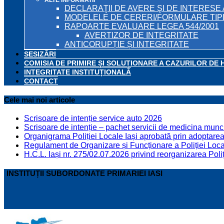
DECLARAŢII DE AVERE ŞI DE INTERESE 
MODELELE DE CERERI/FORMULARE TIP
RAPOARTE EVALUARE LEGEA 544/2001
AVERTIZOR DE INTEGRITATE
ANTICORUPȚIE ȘI INTEGRITATE
SESIZĂRI
COMISIA DE PRIMIRE ȘI SOLUȚIONARE A CAZURILOR DE 
INTEGRITATE INSTITUȚIONALĂ
CONTACT
Cele mai noi articole
Scrisoare de intenție service auto 2026
Scrisoare de intenție – pachet servicii de medicina munci
Organigrama Poliției Locale Iași aprobată prin adoptarea 
Regulament de Organizare și Funcționare a Poliției Locale
H.C.L. Iași nr. 275/02.07.2026 privind reorganizarea Poliț
INSTITUȚII SUBORDONATE PRIMARIEI IASI