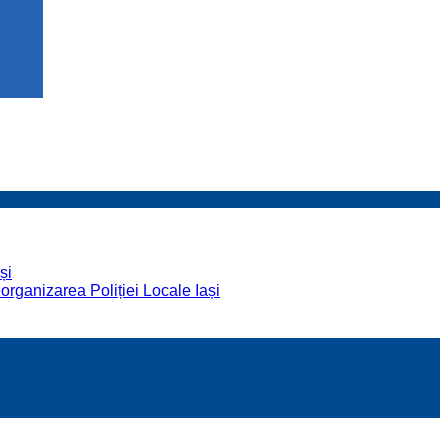
și
organizarea Poliției Locale Iași