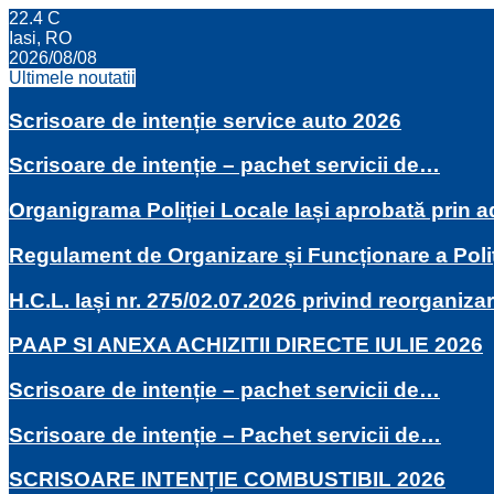
22.4
C
Iasi, RO
2026/08/08
Ultimele noutatii
Scrisoare de intenție service auto 2026
Scrisoare de intenție – pachet servicii de…
Organigrama Poliției Locale Iași aprobată prin
Regulament de Organizare și Funcționare a Poli
H.C.L. Iași nr. 275/02.07.2026 privind reorganiza
PAAP SI ANEXA ACHIZITII DIRECTE IULIE 2026
Scrisoare de intenție – pachet servicii de…
Scrisoare de intenție – Pachet servicii de…
SCRISOARE INTENȚIE COMBUSTIBIL 2026