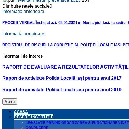
Inventar măsuri preventive 2023
239
Ditribuire retele sociale
0
Informatia anterioara
PROCES-VERBAL Încheiat azi, 08.01.2024 în Municipiul Iași, la sediul P
Informatia urmatoare
REGISTRUL DE RISCURI LA CORUPȚIE AL POLIŢIEI LOCALE IAŞI PE
Informatii de interes
RAPORT DE EVALUARE A REZULTATELOR ACTIVITĂȚILO
Raport de activitate Poliția Locală Iași pentru anul 2017
Raport de activitate Poliția Locală Iași pentru anul 2019
Meniu
ACASA
DESPRE INSTITUŢIE
LEGISLAŢIE PRIVIND ORGANIZAREA ŞI FUNCŢIONAREA INSTI
CONDUCERE