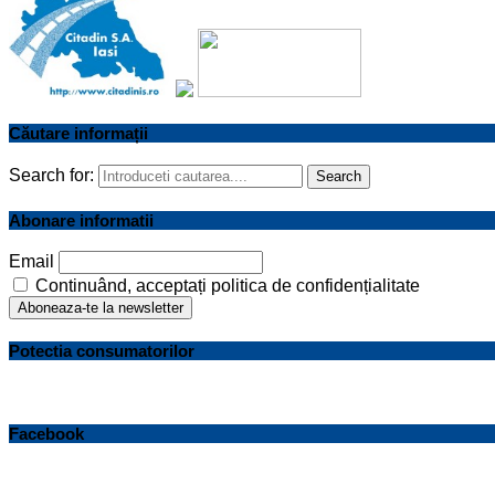
Căutare informații
Search for:
Search
Abonare informatii
Email
Continuând, acceptați politica de confidențialitate
Potectia consumatorilor
Facebook