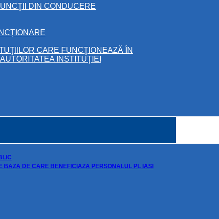
FUNCŢII DIN CONDUCERE
UNCȚIONARE
ITUŢIILOR CARE FUNCŢIONEAZĂ ÎN
UTORITATEA INSTITUŢIEI
BLIC
DE BAZA DE CARE BENEFICIAZA PERSONALUL PL IASI