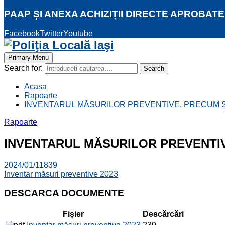
PAAP ȘI ANEXA ACHIZIȚII DIRECTE APROBATE
Facebook
Twitter
Youtube
Primary Menu
Search for:
Search
Acasa
Rapoarte
INVENTARUL MĂSURILOR PREVENTIVE, PRECUM ȘI I
Rapoarte
INVENTARUL MĂSURILOR PREVENTIVE,
2024/01/11
839
Inventar măsuri preventive 2023
DESCARCA DOCUMENTE
Fișier
Descărcări