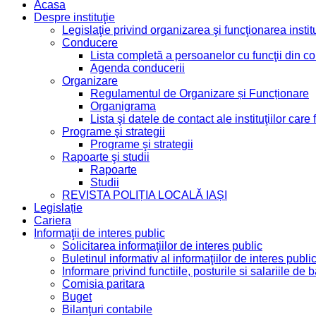
Acasa
Despre instituţie
Legislaţie privind organizarea şi funcţionarea institu
Conducere
Lista completă a persoanelor cu funcţii din 
Agenda conducerii
Organizare
Regulamentul de Organizare și Funcționare
Organigrama
Lista şi datele de contact ale instituţiilor ca
Programe şi strategii
Programe şi strategii
Rapoarte şi studii
Rapoarte
Studii
REVISTA POLIȚIA LOCALĂ IAȘI
Legislație
Cariera
Informaţii de interes public
Solicitarea informaţiilor de interes public
Buletinul informativ al informaţiilor de interes publi
Informare privind functiile, posturile si salariile d
Comisia paritara
Buget
Bilanţuri contabile