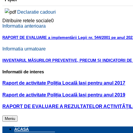
Declaratie cadouri
Ditribuire retele sociale
0
Informatia anterioara
RAPORT DE EVALUARE a implementării Legii nr. 544/2001 pe anul 202
Informatia urmatoare
INVENTARUL MĂSURILOR PREVENTIVE, PRECUM ȘI INDICATORII DE E
Informatii de interes
Raport de activitate Poliția Locală Iași pentru anul 2017
Raport de activitate Poliția Locală Iași pentru anul 2019
RAPORT DE EVALUARE A REZULTATELOR ACTIVITĂȚILO
Meniu
ACASA