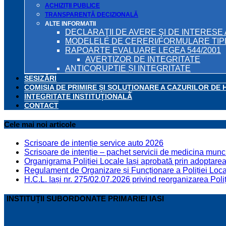
ACHIZIȚII PUBLICE
TRANSPARENȚĂ DECIZIONALĂ
ALTE INFORMATII
DECLARAŢII DE AVERE ŞI DE INTERESE 
MODELELE DE CERERI/FORMULARE TIP
RAPOARTE EVALUARE LEGEA 544/2001
AVERTIZOR DE INTEGRITATE
ANTICORUPȚIE ȘI INTEGRITATE
SESIZĂRI
COMISIA DE PRIMIRE ȘI SOLUȚIONARE A CAZURILOR DE 
INTEGRITATE INSTITUȚIONALĂ
CONTACT
Cele mai noi articole
Scrisoare de intenție service auto 2026
Scrisoare de intenție – pachet servicii de medicina munci
Organigrama Poliției Locale Iași aprobată prin adoptarea 
Regulament de Organizare și Funcționare a Poliției Locale
H.C.L. Iași nr. 275/02.07.2026 privind reorganizarea Poliț
INSTITUȚII SUBORDONATE PRIMARIEI IASI