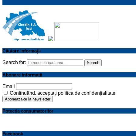
Căutare informații
Search for:
Search
Abonare informatii
Email
Continuând, acceptați politica de confidențialitate
Potectia consumatorilor
Facebook