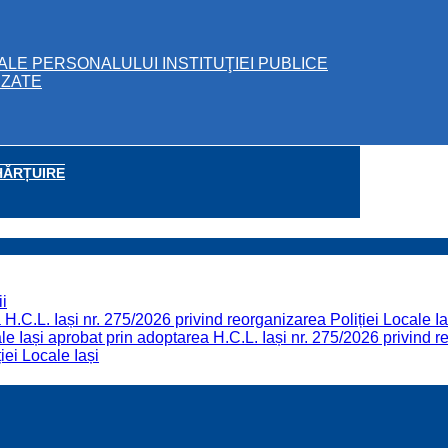
ALE PERSONALULUI INSTITUŢIEI PUBLICE
IZATE
HĂRȚUIRE
i
H.C.L. Iași nr. 275/2026 privind reorganizarea Poliției Locale Ia
 Iași aprobat prin adoptarea H.C.L. Iași nr. 275/2026 privind re
iei Locale Iași