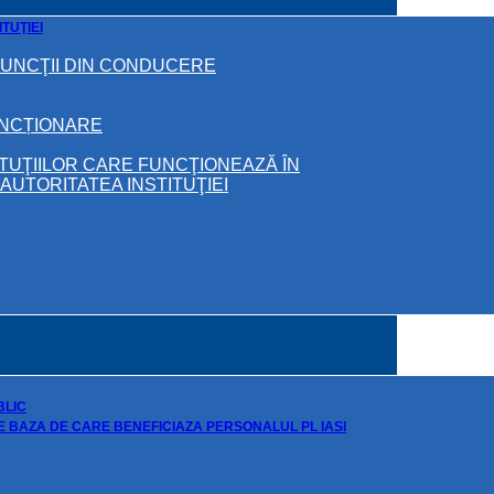
TUŢIEI
FUNCŢII DIN CONDUCERE
UNCȚIONARE
ITUŢIILOR CARE FUNCŢIONEAZĂ ÎN
UTORITATEA INSTITUŢIEI
BLIC
DE BAZA DE CARE BENEFICIAZA PERSONALUL PL IASI