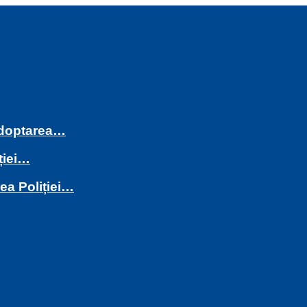
 adoptarea…
ției…
rea Poliției…