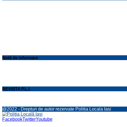
Notă de informare
REVISTA P.L.I.
@2022 - Drepturi de autor rezervate Politia Locala Iasi
Facebook
Twitter
Youtube