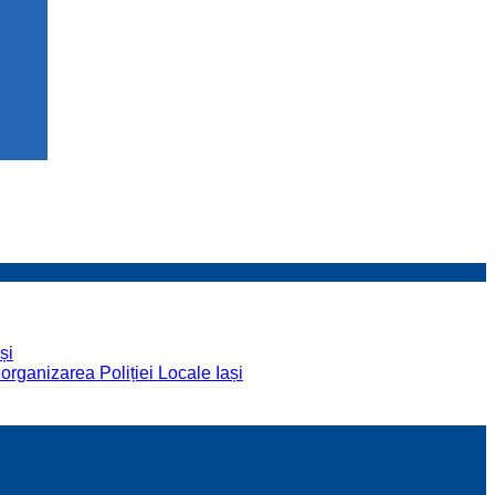
și
organizarea Poliției Locale Iași