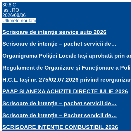
30.8
C
Iasi, RO
2026/08/06
Ultimele noutatii
Scrisoare de intenție service auto 2026
Scrisoare de intenție – pachet servicii de…
Organigrama Poliției Locale Iași aprobată prin
Regulament de Organizare și Funcționare a Poli
H.C.L. Iași nr. 275/02.07.2026 privind reorganiza
PAAP SI ANEXA ACHIZITII DIRECTE IULIE 2026
Scrisoare de intenție – pachet servicii de…
Scrisoare de intenție – Pachet servicii de…
SCRISOARE INTENȚIE COMBUSTIBIL 2026