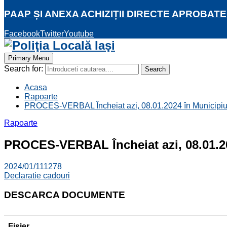
PAAP ȘI ANEXA ACHIZIȚII DIRECTE APROBATE
Facebook
Twitter
Youtube
Primary Menu
Search for:
Search
Acasa
Rapoarte
PROCES-VERBAL Încheiat azi, 08.01.2024 în Municipiul Iaș
Rapoarte
PROCES-VERBAL Încheiat azi, 08.01.2024
2024/01/11
1278
Declaratie cadouri
DESCARCA DOCUMENTE
Fișier