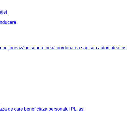
ţiei
conducere
re funcţionează în subordinea/coordonarea sau sub autoritatea insti
c
e baza de care beneficiaza personalul PL Iasi