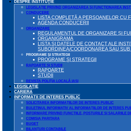
DESPRE INSTITUŢIE
LEGISLAŢIE PRIVIND ORGANIZAREA ŞI FUNCŢIONAREA INSTI
CONDUCERE
LISTA COMPLETĂ A PERSOANELOR CU 
AGENDA CONDUCERII
ORGANIZARE
REGULAMENTUL DE ORGANIZARE ȘI F
ORGANIGRAMA
LISTA ŞI DATELE DE CONTACT ALE INST
SUBORDINEA/COORDONAREA SAU SUB A
PROGRAME ŞI STRATEGII
PROGRAME ŞI STRATEGII
RAPOARTE ŞI STUDII
RAPOARTE
STUDII
REVISTA POLIȚIA LOCALĂ IAȘI
LEGISLAȚIE
CARIERA
INFORMAŢII DE INTERES PUBLIC
SOLICITAREA INFORMAŢIILOR DE INTERES PUBLIC
BULETINUL INFORMATIV AL INFORMAŢIILOR DE INTERES PU
INFORMARE PRIVIND FUNCTIILE, POSTURILE SI SALARIILE 
COMISIA PARITARA
BUGET
BILANŢURI CONTABILE