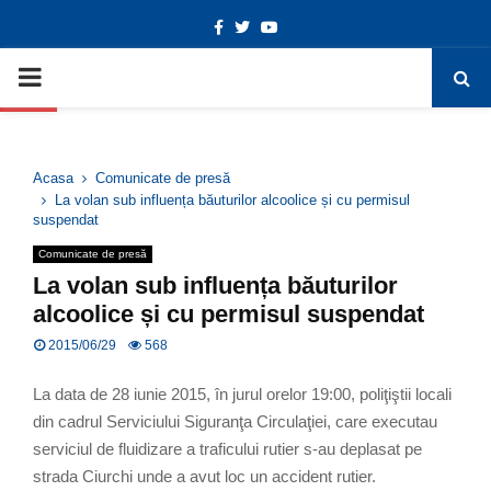
Facebook
Twitter
Youtube
Deschide bara de unelte
PRIMARY
MENU
Acasa
Comunicate de presă
La volan sub influența băuturilor alcoolice și cu permisul
suspendat
Comunicate de presă
La volan sub influența băuturilor
alcoolice și cu permisul suspendat
2015/06/29
568
La data de 28 iunie 2015, în jurul orelor 19:00, poliţiştii locali
din cadrul Serviciului Siguranţa Circulaţiei, care executau
serviciul de fluidizare a traficului rutier s-au deplasat pe
strada Ciurchi unde a avut loc un accident rutier.