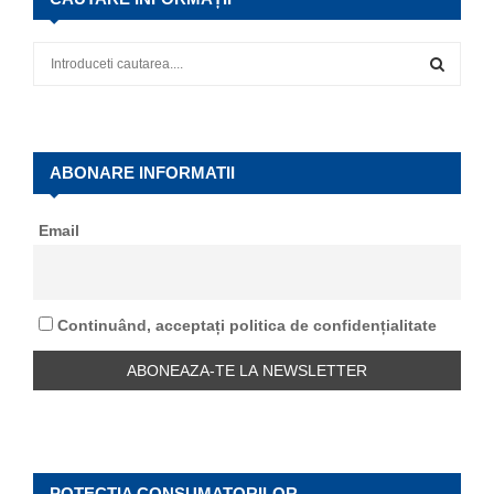
S
e
a
S
r
c
E
h
ABONARE INFORMATII
f
A
o
Email
r
R
:
C
Continuând, acceptați politica de confidențialitate
H
POTECTIA CONSUMATORILOR