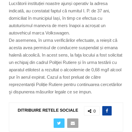
Lucrătorii instituției noastre ajunși operativ la adresa
indicată, au constatat faptul că numitul I. P. de 37 ani,
domiciliat în municipiul Iași, în timp ce efectua cu
autoturismul manevra de mers înapoi a acroșat un
autovehicul marca Volkswagen.
De asemenea, în urma verificărilor efectuate, a reieșit că
acesta avea permisul de conducere suspendat și emana
halenă alcoolică. In acest sens, la faţa locului a fost solicitat
un echipaj din cadrul Poliţiei Rutiere și în urma testării cu
aparatul etilotest a rezultat o alcoolemie de 0,68 mg/l alcool
pur în aerul expirat. Cazul a fost preluat de către
reprezentanții Poliție Rutiere pentru continuarea cercetărilor
şi dispunerea măsurilor legale ce se impun.
DITRIBUIRE RETELE SOCIALE
0