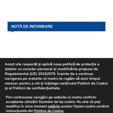
NOTĂ DE INFORMARE
Acest site respectă și aplică noua politică de protecție a
datelor cu caracter personal și modificările propuse de
Regulamentul (UE) 2016/679. Înainte de a continua
navigarea pe website-ul nostru te rugăm să aloci timpul
REVISTA P.L.I.
necesar pentru a citi și înțelege conținutul Politicii de Cookie
și al Politicii de confidențialitate.
Prin continuarea navigării pe website-ul nostru confirmi
acceptarea utilizării fișierelor de tip cookie. Nu uita că poți
modifica în orice moment
setările
acestor fișiere cookie urmând
instrucțiunile din
Politica de Cookie
.