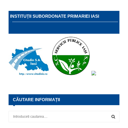
INSTITUȚII SUBORDONATE PRIMARIEI IASI
CĂUTARE INFORMAȚII
S
e
a
S