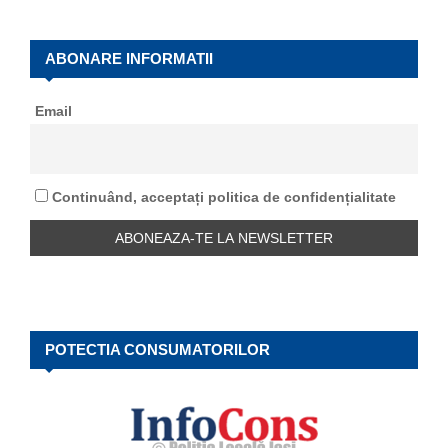
r
c
E
h
ABONARE INFORMATII
f
A
o
Email
r
R
:
C
Continuând, acceptați politica de confidențialitate
H
POTECTIA CONSUMATORILOR