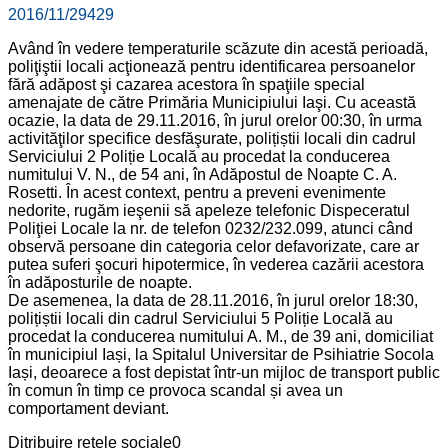
2016/11/29
429
Având în vedere temperaturile scăzute din acestă perioadă,
poliţiştii locali acţionează pentru identificarea persoanelor
fără adăpost şi cazarea acestora în spaţiile special
amenajate de către Primăria Municipiului Iaşi. Cu această
ocazie, la data de 29.11.2016, în jurul orelor 00:30, în urma
activităţilor specifice desfăşurate, polițiștii locali din cadrul
Serviciului 2 Poliție Locală au procedat la conducerea
numitului V. N., de 54 ani, în Adăpostul de Noapte C. A.
Rosetti. În acest context, pentru a preveni evenimente
nedorite, rugăm ieşenii să apeleze telefonic Dispeceratul
Poliţiei Locale la nr. de telefon 0232/232.099, atunci când
observă persoane din categoria celor defavorizate, care ar
putea suferi şocuri hipotermice, în vederea cazării acestora
în adăposturile de noapte.
De asemenea, la data de 28.11.2016, în jurul orelor 18:30,
polițiștii locali din cadrul Serviciului 5 Poliție Locală au
procedat la conducerea numitului A. M., de 39 ani, domiciliat
în municipiul Iași, la Spitalul Universitar de Psihiatrie Socola
Iași, deoarece a fost depistat într-un mijloc de transport public
în comun în timp ce provoca scandal și avea un
comportament deviant.
Ditribuire retele sociale
0