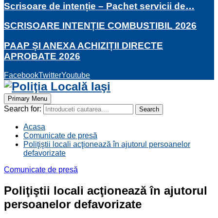
Scrisoare de intenție – Pachet servicii de…
SCRISOARE INTENȚIE COMBUSTIBIL 2026
PAAP ȘI ANEXA ACHIZIȚII DIRECTE
APROBATE 2026
Facebook
Twitter
Youtube
Primary Menu
Search for:
Search
Acasa
Comunicate de presă
Poliţiştii locali acţionează în ajutorul persoanelor
defavorizate
Comunicate de presă
Poliţiştii locali acţionează în ajutorul
persoanelor defavorizate