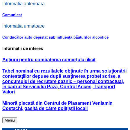
Informatia anterioara
Comunicat
Informatia urmatoare
Conducător auto depistat sub influenţa băuturilor alcoolice
Informatii de interes
Acţiuni pentru combaterea comerţului ilicit
Tabel nominal cu rezultatele obținute în urma soluționării
contestațiilor depuse după susținerea probei scrise, a
concursului de recrutare paznic – personal contractual,
în cadrul Serviciului Pază, Control Acces, Transport
Valori
Minoră plecată din Centrul de Plasament Veniamin
Costachi, gasită de către polițiștii locali
Meniu