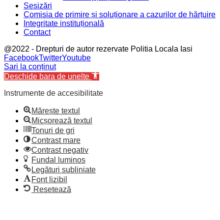
Sesizări
Comisia de primire și soluționare a cazurilor de hărțuire
Integritate instituțională
Contact
@2022 - Drepturi de autor rezervate Politia Locala Iasi
Facebook
Twitter
Youtube
Sari la conținut
Deschide bara de unelte
Instrumente de accesibilitate
Mărește textul
Micșorează textul
Tonuri de gri
Contrast mare
Contrast negativ
Fundal luminos
Legături subliniate
Font lizibil
Resetează