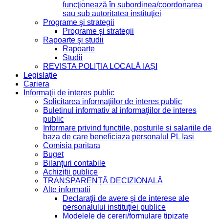
funcţionează în subordinea/coordonarea
sau sub autoritatea instituţiei
Programe şi strategii
Programe şi strategii
Rapoarte şi studii
Rapoarte
Studii
REVISTA POLIȚIA LOCALĂ IAȘI
Legislație
Cariera
Informaţii de interes public
Solicitarea informaţiilor de interes public
Buletinul informativ al informaţiilor de interes
public
Informare privind functiile, posturile si salariile de
baza de care beneficiaza personalul PL Iasi
Comisia paritara
Buget
Bilanţuri contabile
Achiziții publice
TRANSPARENȚĂ DECIZIONALĂ
Alte informatii
Declaraţii de avere şi de interese ale
personalului instituţiei publice
Modelele de cereri/formulare tipizate