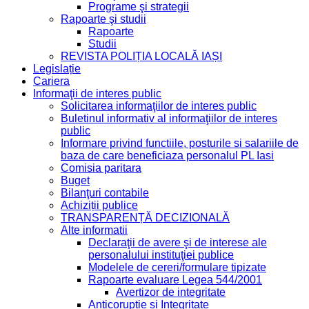
Programe şi strategii
Rapoarte şi studii
Rapoarte
Studii
REVISTA POLIȚIA LOCALĂ IAȘI
Legislație
Cariera
Informaţii de interes public
Solicitarea informaţiilor de interes public
Buletinul informativ al informaţiilor de interes
public
Informare privind functiile, posturile si salariile de
baza de care beneficiaza personalul PL Iasi
Comisia paritara
Buget
Bilanţuri contabile
Achiziții publice
TRANSPARENȚĂ DECIZIONALĂ
Alte informatii
Declaraţii de avere şi de interese ale
personalului instituţiei publice
Modelele de cereri/formulare tipizate
Rapoarte evaluare Legea 544/2001
Avertizor de integritate
Anticorupție și Integritate