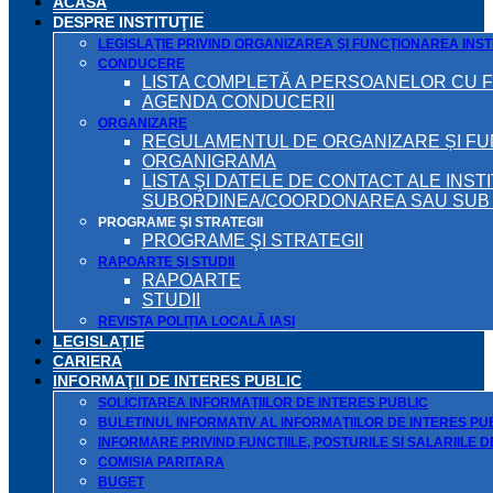
ACASA
DESPRE INSTITUŢIE
LEGISLAŢIE PRIVIND ORGANIZAREA ŞI FUNCŢIONAREA INSTI
CONDUCERE
LISTA COMPLETĂ A PERSOANELOR CU 
AGENDA CONDUCERII
ORGANIZARE
REGULAMENTUL DE ORGANIZARE ȘI F
ORGANIGRAMA
LISTA ŞI DATELE DE CONTACT ALE INST
SUBORDINEA/COORDONAREA SAU SUB A
PROGRAME ŞI STRATEGII
PROGRAME ŞI STRATEGII
RAPOARTE ŞI STUDII
RAPOARTE
STUDII
REVISTA POLIȚIA LOCALĂ IAȘI
LEGISLAȚIE
CARIERA
INFORMAŢII DE INTERES PUBLIC
SOLICITAREA INFORMAŢIILOR DE INTERES PUBLIC
BULETINUL INFORMATIV AL INFORMAŢIILOR DE INTERES PU
INFORMARE PRIVIND FUNCTIILE, POSTURILE SI SALARIILE 
COMISIA PARITARA
BUGET