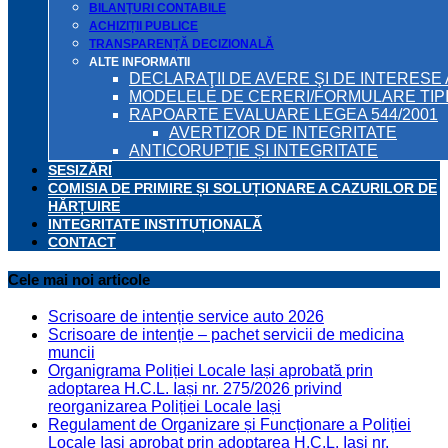
BILANŢURI CONTABILE
ACHIZIȚII PUBLICE
TRANSPARENȚĂ DECIZIONALĂ
ALTE INFORMATII
DECLARAŢII DE AVERE ŞI DE INTERESE 
MODELELE DE CERERI/FORMULARE TIP
RAPOARTE EVALUARE LEGEA 544/2001
AVERTIZOR DE INTEGRITATE
ANTICORUPȚIE ȘI INTEGRITATE
SESIZĂRI
COMISIA DE PRIMIRE ȘI SOLUȚIONARE A CAZURILOR DE
HĂRȚUIRE
INTEGRITATE INSTITUȚIONALĂ
CONTACT
Cele mai noi articole
Scrisoare de intenție service auto 2026
Scrisoare de intenție – pachet servicii de medicina
muncii
Organigrama Poliției Locale Iași aprobată prin
adoptarea H.C.L. Iași nr. 275/2026 privind
reorganizarea Poliției Locale Iași
Regulament de Organizare și Funcționare a Poliției
Locale Iași aprobat prin adoptarea H.C.L. Iași nr.