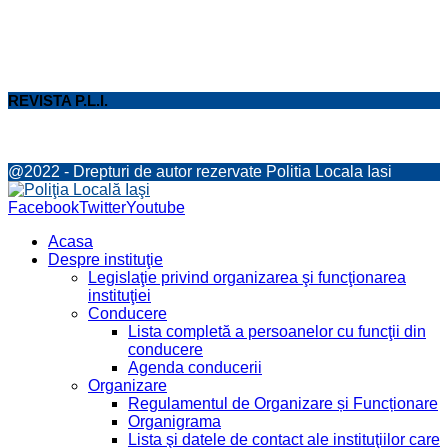
REVISTA P.L.I.
@2022 - Drepturi de autor rezervate Politia Locala Iasi
Facebook
Twitter
Youtube
Acasa
Despre instituţie
Legislaţie privind organizarea şi funcţionarea
instituţiei
Conducere
Lista completă a persoanelor cu funcţii din
conducere
Agenda conducerii
Organizare
Regulamentul de Organizare și Funcționare
Organigrama
Lista şi datele de contact ale instituţiilor care