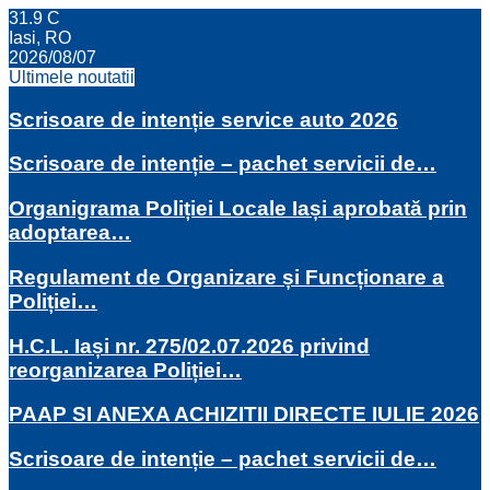
31.9
C
Iasi, RO
2026/08/07
Ultimele noutatii
Scrisoare de intenție service auto 2026
Scrisoare de intenție – pachet servicii de…
Organigrama Poliției Locale Iași aprobată prin
adoptarea…
Regulament de Organizare și Funcționare a
Poliției…
H.C.L. Iași nr. 275/02.07.2026 privind
reorganizarea Poliției…
PAAP SI ANEXA ACHIZITII DIRECTE IULIE 2026
Scrisoare de intenție – pachet servicii de…