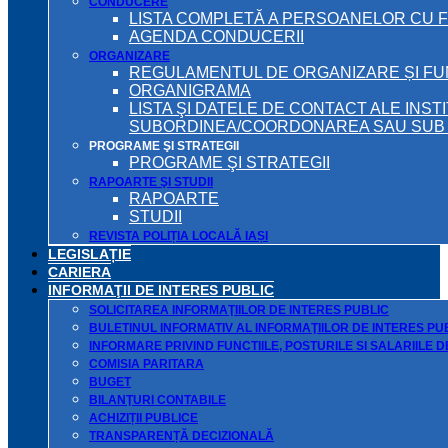
CONDUCERE
LISTA COMPLETĂ A PERSOANELOR CU 
AGENDA CONDUCERII
ORGANIZARE
REGULAMENTUL DE ORGANIZARE ȘI F
ORGANIGRAMA
LISTA ŞI DATELE DE CONTACT ALE INST
SUBORDINEA/COORDONAREA SAU SUB A
PROGRAME ŞI STRATEGII
PROGRAME ŞI STRATEGII
RAPOARTE ŞI STUDII
RAPOARTE
STUDII
REVISTA POLIȚIA LOCALĂ IAȘI
LEGISLAȚIE
CARIERA
INFORMAŢII DE INTERES PUBLIC
SOLICITAREA INFORMAŢIILOR DE INTERES PUBLIC
BULETINUL INFORMATIV AL INFORMAŢIILOR DE INTERES PU
INFORMARE PRIVIND FUNCTIILE, POSTURILE SI SALARIILE 
COMISIA PARITARA
BUGET
BILANŢURI CONTABILE
ACHIZIȚII PUBLICE
TRANSPARENȚĂ DECIZIONALĂ