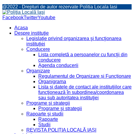
@2022 - Drepturi de autor rezervate Politia Locala Iasi
Facebook
Twitter
Youtube
Acasa
Despre instituţie
Legislaţie privind organizarea şi funcţionarea
instituţiei
Conducere
Lista completă a persoanelor cu funcţii din
conducere
Agenda conducerii
Organizare
Regulamentul de Organizare și Funcționare
Organigrama
Lista şi datele de contact ale instituţiilor care
funcţionează în subordinea/coordonarea
sau sub autoritatea instituţiei
Programe şi strategii
Programe şi strategii
Rapoarte şi studii
Rapoarte
Studii
REVISTA POLIȚIA LOCALĂ IAȘI