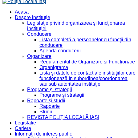
Acasa
Despre instituţie
Legislaţie privind organizarea şi funcţionarea
instituţiei
Conducere
Lista completă a persoanelor cu funcţii din
conducere
Agenda conducerii
Organizare
Regulamentul de Organizare și Funcționare
Organigrama
Lista şi datele de contact ale instituţiilor care
funcţionează în subordinea/coordonarea
sau sub autoritatea instituţiei
Programe şi strategii
Programe şi strategii
Rapoarte şi studii
Rapoarte
Studii
REVISTA POLIȚIA LOCALĂ IAȘI
Legislație
Cariera
Informaţii de interes public