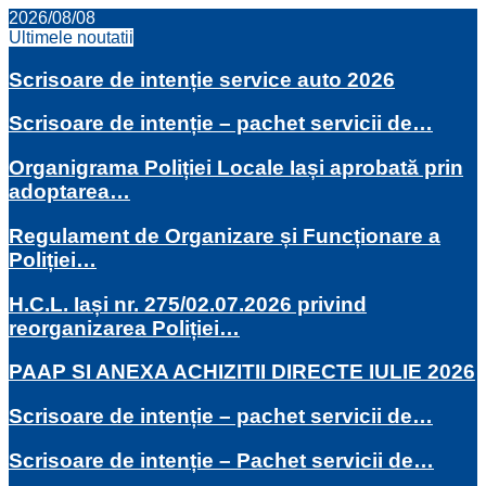
2026/08/08
Ultimele noutatii
Scrisoare de intenție service auto 2026
Scrisoare de intenție – pachet servicii de…
Organigrama Poliției Locale Iași aprobată prin
adoptarea…
Regulament de Organizare și Funcționare a
Poliției…
H.C.L. Iași nr. 275/02.07.2026 privind
reorganizarea Poliției…
PAAP SI ANEXA ACHIZITII DIRECTE IULIE 2026
Scrisoare de intenție – pachet servicii de…
Scrisoare de intenție – Pachet servicii de…