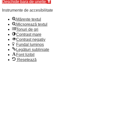
Deschide bara de unelte
Instrumente de accesibilitate
Mărește textul
Micșorează textul
Tonuri de gri
Contrast mare
Contrast negativ
Fundal luminos
Legături subliniate
Font lizibil
Resetează