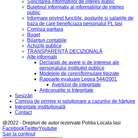
Solicitarea informaţiilor de interes public
Buletinul informativ al informaţiilor de interes
public
Informare privind functiile, posturile si salariile de
baza de care beneficiaza personalul PL Iasi
Comisia paritara
Buget
Bilanţuri contabile
Achiziții publice
TRANSPARENȚĂ DECIZIONALĂ
Alte informatii
Declaraţii de avere şi de interese ale
personalului instituţiei publice
Modelele de cereri/formulare tipizate
Rapoarte evaluare Legea 544/2001
Avertizor de integritate
Anticorupție și Integritate
Sesizări
Comisia de primire și soluționare a cazurilor de hărțuire
Integritate instituțională
Contact
@2022 - Drepturi de autor rezervate Politia Locala Iasi
Facebook
Twitter
Youtube
Sari la conținut