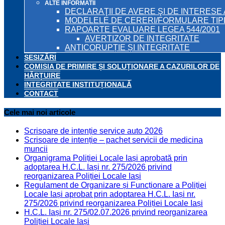
ALTE INFORMATII
DECLARAŢII DE AVERE ŞI DE INTERESE 
MODELELE DE CERERI/FORMULARE TIP
RAPOARTE EVALUARE LEGEA 544/2001
AVERTIZOR DE INTEGRITATE
ANTICORUPȚIE ȘI INTEGRITATE
SESIZĂRI
COMISIA DE PRIMIRE ȘI SOLUȚIONARE A CAZURILOR DE
HĂRȚUIRE
INTEGRITATE INSTITUȚIONALĂ
CONTACT
Cele mai noi articole
Scrisoare de intenție service auto 2026
Scrisoare de intenție – pachet servicii de medicina
muncii
Organigrama Poliției Locale Iași aprobată prin
adoptarea H.C.L. Iași nr. 275/2026 privind
reorganizarea Poliției Locale Iași
Regulament de Organizare și Funcționare a Poliției
Locale Iași aprobat prin adoptarea H.C.L. Iași nr.
275/2026 privind reorganizarea Poliției Locale Iași
H.C.L. Iași nr. 275/02.07.2026 privind reorganizarea
Poliției Locale Iași