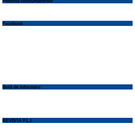
Potectia consumatorilor
Facebook
Notă de informare
REVISTA P.L.I.