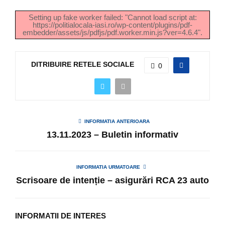
Setting up fake worker failed: "Cannot load script at:
https://politialocala-iasi.ro/wp-content/plugins/pdf-
embedder/assets/js/pdfjs/pdf.worker.min.js?ver=4.6.4".
DITRIBUIRE RETELE SOCIALE
0
INFORMATIA ANTERIOARA
13.11.2023 – Buletin informativ
INFORMATIA URMATOARE
Scrisoare de intenție – asigurări RCA 23 auto
INFORMATII DE INTERES