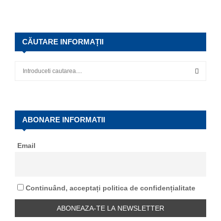
CĂUTARE INFORMAȚII
S
e
a
S
r
c
E
h
ABONARE INFORMATII
f
A
o
Email
r
R
:
C
Continuând, acceptați politica de confidențialitate
H