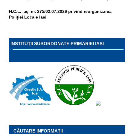
H.C.L. Iași nr. 275/02.07.2026 privind reorganizarea
Poliției Locale Iași
INSTITUȚII SUBORDONATE PRIMARIEI IASI
CĂUTARE INFORMAȚII