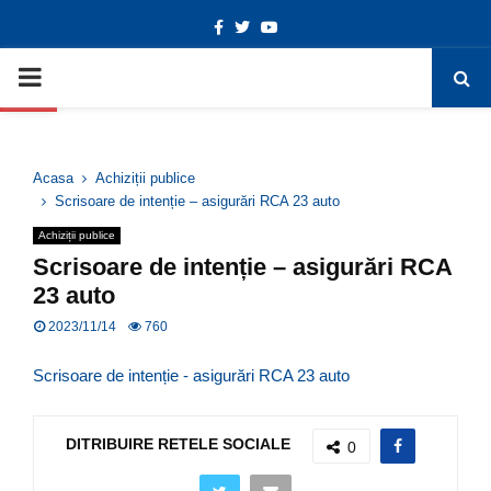
Facebook
Twitter
Youtube
Deschide bara de unelte
PRIMARY
MENU
Acasa
Achiziții publice
Scrisoare de intenție – asigurări RCA 23 auto
Achiziții publice
Scrisoare de intenție – asigurări RCA
23 auto
2023/11/14
760
Scrisoare de intenție - asigurări RCA 23 auto
DITRIBUIRE RETELE SOCIALE
0