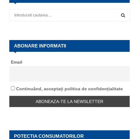
S
e
a
S
r
c
E
h
ABONARE INFORMATII
f
A
o
Email
r
R
:
C
Continuând, acceptați politica de confidențialitate
H
POTECTIA CONSUMATORILOR