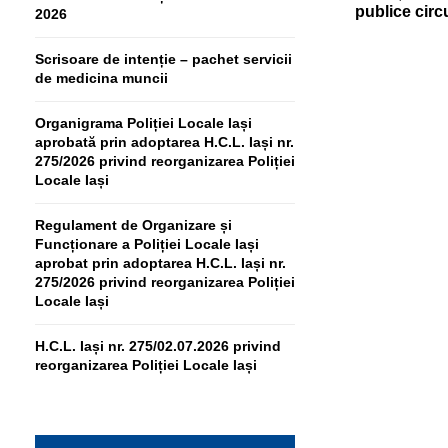
publice circ
2026
Scrisoare de intenție – pachet servicii
de medicina muncii
Organigrama Poliției Locale Iași
aprobată prin adoptarea H.C.L. Iași nr.
275/2026 privind reorganizarea Poliției
Locale Iași
Regulament de Organizare și
Funcționare a Poliției Locale Iași
aprobat prin adoptarea H.C.L. Iași nr.
275/2026 privind reorganizarea Poliției
Locale Iași
H.C.L. Iași nr. 275/02.07.2026 privind
reorganizarea Poliției Locale Iași