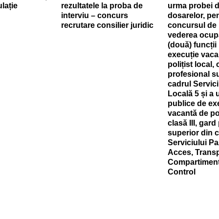
ulație
rezultatele la proba de
urma probei d
interviu – concurs
dosarelor, pe
recrutare consilier juridic
concursul de 
vederea ocupă
(două) funcții
execuție vaca
polițist local, 
profesional s
cadrul Servici
Locală 5 și a u
publice de ex
vacantă de poli
clasă III, gard
superior din 
Serviciului Pa
Acces, Transp
Compartimen
Control