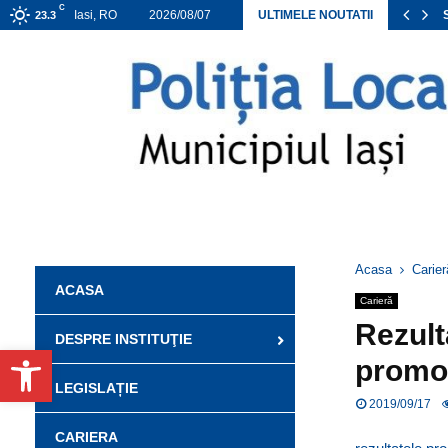
C
ANEXA ACHIZIȚII DIRECTE APROBATE 2026
Iasi, RO
2026/08/07
ULTIMELE NOUTATII
23.3
Acasa
Carier
ACASA
Carieră
Rezult
DESPRE INSTITUŢIE
Deschide bara de unelte
promov
LEGISLAȚIE
2019/09/17
CARIERA