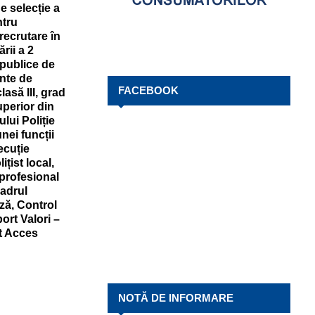
e selecție a
ntru
recrutare în
rii a 2
 publice de
nte de
FACEBOOK
clasă III, grad
uperior din
ului Poliție
nei funcții
ecuție
țist local,
 profesional
cadrul
ză, Control
ort Valori –
t Acces
NOTĂ DE INFORMARE