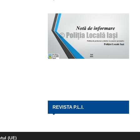
REVISTA P.L.I.
ntul (UE)