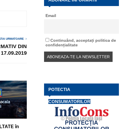
f
A
o
Email
r
R
:
C
ATIA URMATOARE
H
Continuând, acceptați politica de
confidențialitate
MATIV DIN
17.09.2019
POTECTIA
CONSUMATORILOR
TATE în