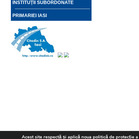
INSTITUȚII SUBORDONATE
PRIMARIEI IASI
Acest site respectă și aplică noua politică de protecție