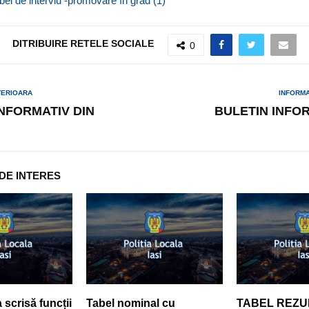
obei de interviu -promovare în grad (1)
DITRIBUIRE RETELE SOCIALE
0
TERIOARA
INFORM
INFORMATIV DIN
BULETIN INFOR
 DE INTERES
scrisă funcții
Tabel nominal cu
TABEL REZUL