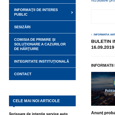
rezultatele pr
INFORMAŢII DE INTERES
PUBLIC
SESIZĂRI
INFORMATIA AN
COMISIA DE PRIMIRE ȘI
BULETIN 
SOLUȚIONARE A CAZURILOR
16.09.2019
DE HĂRȚUIRE
INTEGRITATE INSTITUȚIONALĂ
INFORMATII
CONTACT
CELE MAI NOI ARTICOLE
Anunț proba 
Scrisoare de intenție service auto