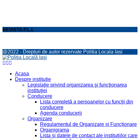
REVISTA P.L.I.
@2022 - Drepturi de autor rezervate Politia Locala Iasi
Facebook
Twitter
Youtube
Acasa
Despre instituţie
Legislaţie privind organizarea şi funcţionarea
instituţiei
Conducere
Lista completă a persoanelor cu funcţii din
conducere
Agenda conducerii
Organizare
Regulamentul de Organizare și Funcționare
Organigrama
Lista şi datele de contact ale instituţiilor care