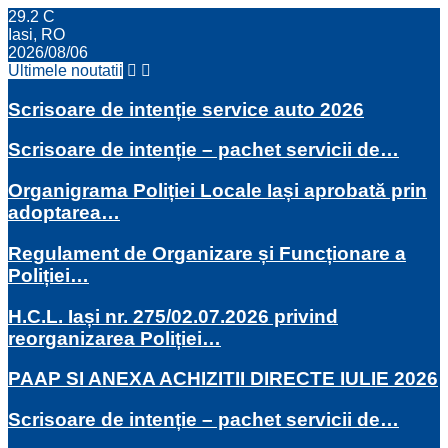
29.2
C
Iasi, RO
2026/08/06
Ultimele noutatii
Scrisoare de intenție service auto 2026
Scrisoare de intenție – pachet servicii de…
Organigrama Poliției Locale Iași aprobată prin
adoptarea…
Regulament de Organizare și Funcționare a
Poliției…
H.C.L. Iași nr. 275/02.07.2026 privind
reorganizarea Poliției…
PAAP SI ANEXA ACHIZITII DIRECTE IULIE 2026
Scrisoare de intenție – pachet servicii de…