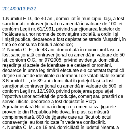
2014/09/13
532
1.Numitul F. D., de 40 ani, domiciliat în municipiul Iaşi, a fost
sancţionat contravenţional cu amendă în valoare de 100 lei,
conform Legii nr. 61/1991, privind sancţionarea faptelor de
încălcare a unor norme de convieţuire socială, a ordinii şi
liniştii publice, deoarece a fost depistat pe strada Muşatini, în
timp ce consuma băuturi alcoolice;
2. Numita C. E., de 43 ani, domiciliată în municipiul Iaşi, a
fost sancţionată contravenţional cu amendă în valoare de 50
lei, conform O.G., nr. 97/2005, privind evidenţa, domiciliul,
reşedinţa şi actele de identitate ale cetăţenilor români,
deoarece în urma legitimării efectuate s-a constatat faptul că
deţine un act de identitate cu termenul de valabilitate expirat;
3.Numitul I. I., de 39 ani, domiciliat în judeţul Iaşi, a fost
sancţionat contravenţional cu amendă în valoare de 500 lei,
conform Legii nr. 12/1990, privind protejarea populaţiei
împotriva unor activităţi de producţie, comerţ sau prestări de
servicii ilicite, deoarece a fost depistat în Piaţa
Agroalimentară Nicolina în timp ce comercializa ţigarete
provenite din Republica Moldova. În plus, ca măsură
complementară, 800 de ţigarete care au făcut obiectul
contravenţiei au fost ridicate în vederea confiscării;.
4. Numita C. M., de 19 ani, domiciliată în judeţul Neamţ, a