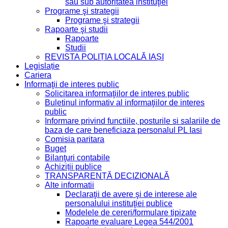
sau sub autoritatea instituţiei
Programe şi strategii
Programe şi strategii
Rapoarte şi studii
Rapoarte
Studii
REVISTA POLIȚIA LOCALĂ IAȘI
Legislație
Cariera
Informaţii de interes public
Solicitarea informaţiilor de interes public
Buletinul informativ al informaţiilor de interes
public
Informare privind functiile, posturile si salariile de
baza de care beneficiaza personalul PL Iasi
Comisia paritara
Buget
Bilanţuri contabile
Achiziții publice
TRANSPARENȚĂ DECIZIONALĂ
Alte informatii
Declaraţii de avere şi de interese ale
personalului instituţiei publice
Modelele de cereri/formulare tipizate
Rapoarte evaluare Legea 544/2001