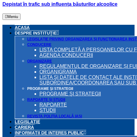
Depistat în trafic sub influența băuturilor alcoolice
Meniu
ACASA
DESPRE INSTITUŢIE
LEGISLAŢIE PRIVIND ORGANIZAREA ŞI FUNCŢIONAREA INSTI
CONDUCERE
LISTA COMPLETĂ A PERSOANELOR CU 
AGENDA CONDUCERII
ORGANIZARE
REGULAMENTUL DE ORGANIZARE ȘI F
ORGANIGRAMA
LISTA ŞI DATELE DE CONTACT ALE INST
SUBORDINEA/COORDONAREA SAU SUB A
PROGRAME ŞI STRATEGII
PROGRAME ŞI STRATEGII
RAPOARTE ŞI STUDII
RAPOARTE
STUDII
REVISTA POLIȚIA LOCALĂ IAȘI
LEGISLAȚIE
CARIERA
INFORMAŢII DE INTERES PUBLIC