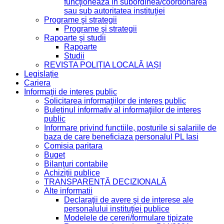
funcţionează în subordinea/coordonarea
sau sub autoritatea instituţiei
Programe şi strategii
Programe şi strategii
Rapoarte şi studii
Rapoarte
Studii
REVISTA POLIȚIA LOCALĂ IAȘI
Legislație
Cariera
Informaţii de interes public
Solicitarea informaţiilor de interes public
Buletinul informativ al informaţiilor de interes
public
Informare privind functiile, posturile si salariile de
baza de care beneficiaza personalul PL Iasi
Comisia paritara
Buget
Bilanţuri contabile
Achiziții publice
TRANSPARENȚĂ DECIZIONALĂ
Alte informatii
Declaraţii de avere şi de interese ale
personalului instituţiei publice
Modelele de cereri/formulare tipizate