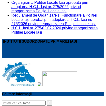
Organigrama Poliției Locale Iași aprobată prin
adoptarea H.C.L. Iași nr. 275/2026 privind
reorganizarea Poliției Locale Iași
Regulament de Organizare și Funcționare a Poliției
Locale Iași aprobat prin adoptarea H.C.L. Iași nr.
275/2026 privind reorganizarea Poliției Locale Iași
H.C.L. Iași nr. 275/02.07.2026 privind reorganizarea
Poliției Locale Iași
INSTITUȚII SUBORDONATE PRIMARIEI IASI
Căutare informații
Search