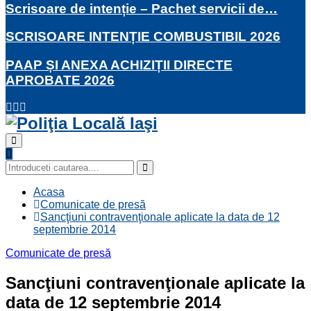
Scrisoare de intenție – Pachet servicii de…
SCRISOARE INTENȚIE COMBUSTIBIL 2026
PAAP ȘI ANEXA ACHIZIȚII DIRECTE
APROBATE 2026
Facebook
Twitter
Youtube
Primary
Menu
Search
for:
Search
Acasa
Comunicate de presă
Sancţiuni contravenţionale aplicate la data de 12
septembrie 2014
Comunicate de presă
Sancţiuni contravenţionale aplicate la
data de 12 septembrie 2014