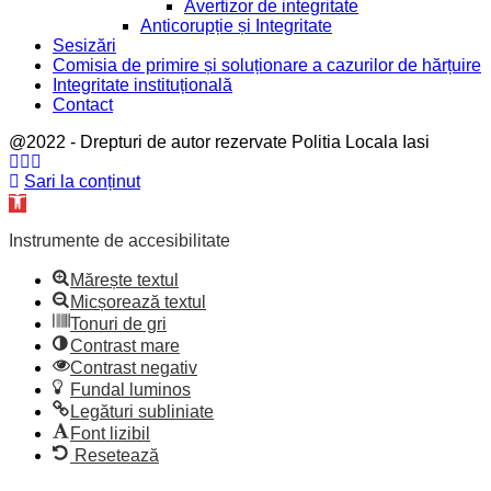
Avertizor de integritate
Anticorupție și Integritate
Sesizări
Comisia de primire și soluționare a cazurilor de hărțuire
Integritate instituțională
Contact
@2022 - Drepturi de autor rezervate Politia Locala Iasi
Facebook
Twitter
Youtube
Sari la conținut
Deschide
bara
de
Instrumente de accesibilitate
unelte
Mărește textul
Micșorează textul
Tonuri de gri
Contrast mare
Contrast negativ
Fundal luminos
Legături subliniate
Font lizibil
Resetează