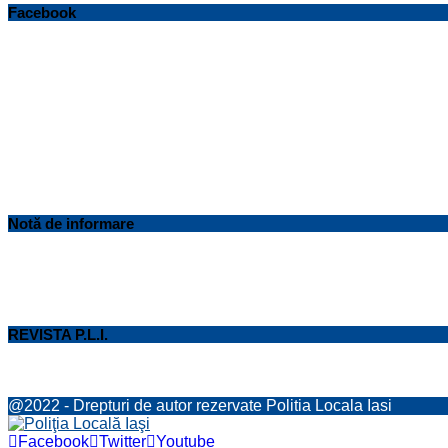
Facebook
Notă de informare
REVISTA P.L.I.
@2022 - Drepturi de autor rezervate Politia Locala Iasi
Facebook
Twitter
Youtube