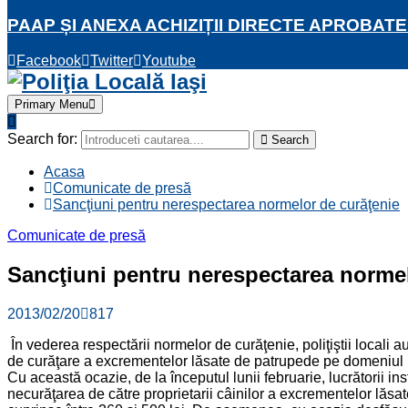
PAAP ȘI ANEXA ACHIZIȚII DIRECTE APROBATE
Facebook
Twitter
Youtube
Primary Menu
Search for:
Search
Acasa
Comunicate de presă
Sancţiuni pentru nerespectarea normelor de curăţenie
Comunicate de presă
Sancţiuni pentru nerespectarea normel
2013/02/20
817
În vederea respectării normelor de curăţenie, poliţiştii local
de curăţare a excrementelor lăsate de patrupede pe domeniul 
Cu această ocazie, de la începutul lunii februarie, lucrătorii i
necurăţarea de către proprietarii câinilor a excrementelor lăsat