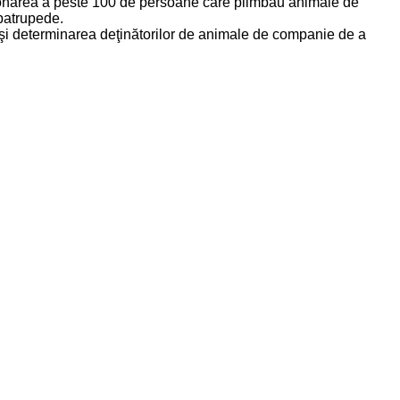
tenţionarea a peste 100 de persoane care plimbau animale de
 patrupede.
le şi determinarea deţinătorilor de animale de companie de a