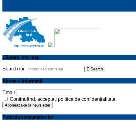
Căutare informații
Search for:
Search
Abonare informatii
Email
Continuând, acceptați politica de confidențialitate
Potectia consumatorilor