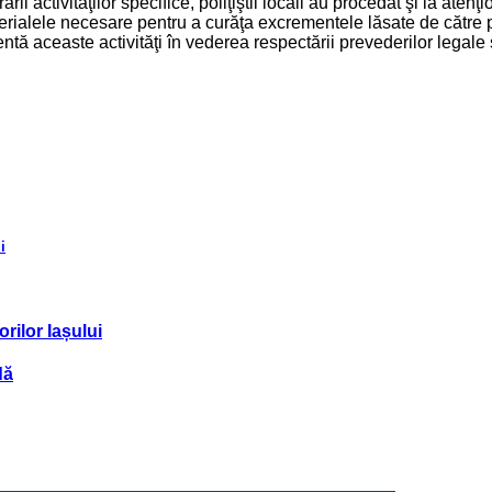
ii activităţilor specifice, poliţiştii locali au procedat şi la a
terialele necesare pentru a curăţa excrementele lăsate de către
nentă aceaste activităţi în vederea respectării prevederilor lega
i
orilor Iașului
dă