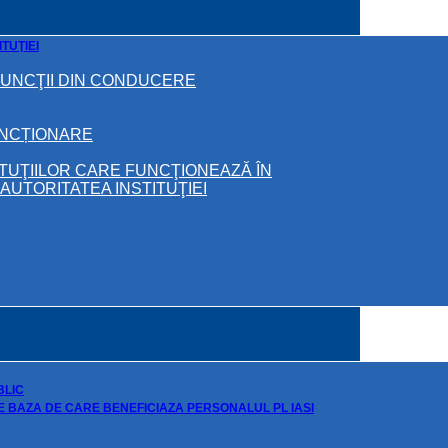
TUŢIEI
FUNCŢII DIN CONDUCERE
UNCȚIONARE
ITUŢIILOR CARE FUNCŢIONEAZĂ ÎN
UTORITATEA INSTITUŢIEI
BLIC
DE BAZA DE CARE BENEFICIAZA PERSONALUL PL IASI