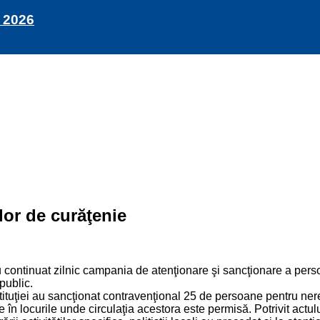
 2026
or de curăţenie
i au continuat zilnic campania de atenţionare şi sancţionare a p
public.
nstituţiei au sancţionat contravenţional 25 de persoane pentru ne
e în locurile unde circulaţia acestora este permisă. Potrivit act