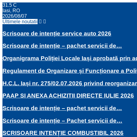
31.5
C
Iasi, RO
2026/08/07
Ultimele noutatii
Scrisoare de intenție service auto 2026
Scrisoare de intenție – pachet servicii de…
Organigrama Poliției Locale Iași aprobată prin
Regulament de Organizare și Funcționare a Poli
H.C.L. Iași nr. 275/02.07.2026 privind reorganiza
PAAP SI ANEXA ACHIZITII DIRECTE IULIE 2026
Scrisoare de intenție – pachet servicii de…
Scrisoare de intenție – Pachet servicii de…
SCRISOARE INTENȚIE COMBUSTIBIL 2026