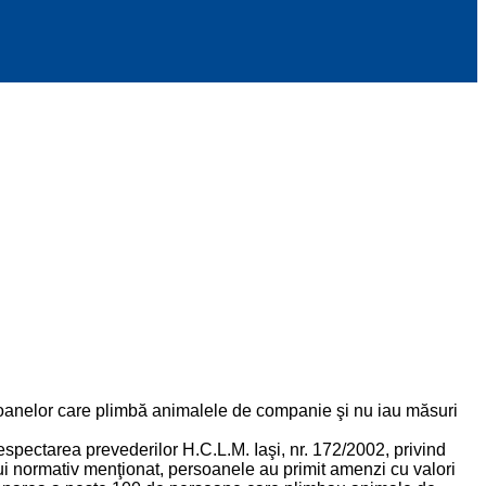
ersoanelor care plimbă animalele de companie şi nu iau măsuri
respectarea prevederilor H.C.L.M. Iaşi, nr. 172/2002, privind
ului normativ menţionat, persoanele au primit amenzi cu valori