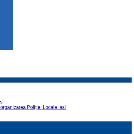
și
organizarea Poliției Locale Iași