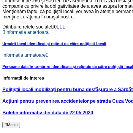
cuprinse între 260 şi 500 lei. De asemenea, cu ocazia desfăşurăr
companie cu privire la obligativitatea de a avea asupra lor ma
Menţionăm faptul că poliţiştii locali vor avea în atenţie perma
menţine curăţenia în oraşul nostru.
Ditribuire retele sociale
0
Informatia anterioara
Urmărit local identificat şi reţinut de către poliţiştii locali
Informatia urmatoare
Persoane date în urmărire identificate şi reţinute de către poliţiştii local
Informatii de interes
Poliţiştii locali mobilizaţi pentru buna desfăşurare a Sărbăt
Acţiuni pentru prevenirea accidentelor pe strada Cuza Vo
Buletin informativ din data de 22.05.2020
Meniu