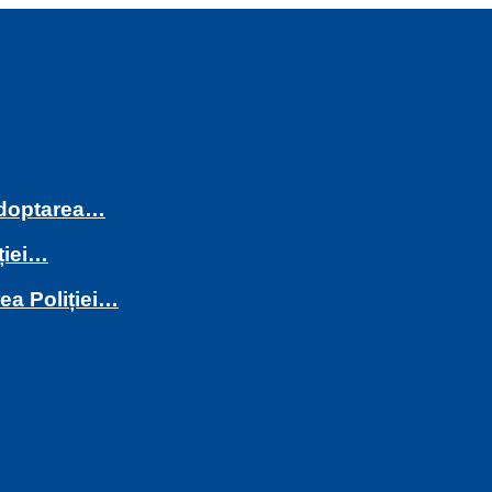
 adoptarea…
ției…
rea Poliției…