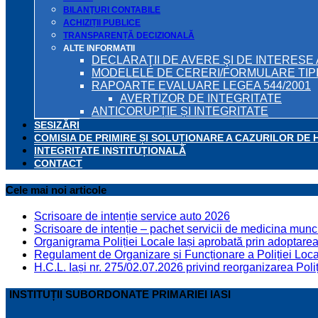
BILANŢURI CONTABILE
ACHIZIȚII PUBLICE
TRANSPARENȚĂ DECIZIONALĂ
ALTE INFORMATII
DECLARAŢII DE AVERE ŞI DE INTERESE 
MODELELE DE CERERI/FORMULARE TIP
RAPOARTE EVALUARE LEGEA 544/2001
AVERTIZOR DE INTEGRITATE
ANTICORUPȚIE ȘI INTEGRITATE
SESIZĂRI
COMISIA DE PRIMIRE ȘI SOLUȚIONARE A CAZURILOR DE 
INTEGRITATE INSTITUȚIONALĂ
CONTACT
Cele mai noi articole
Scrisoare de intenție service auto 2026
Scrisoare de intenție – pachet servicii de medicina munci
Organigrama Poliției Locale Iași aprobată prin adoptarea 
Regulament de Organizare și Funcționare a Poliției Locale
H.C.L. Iași nr. 275/02.07.2026 privind reorganizarea Poliț
INSTITUȚII SUBORDONATE PRIMARIEI IASI