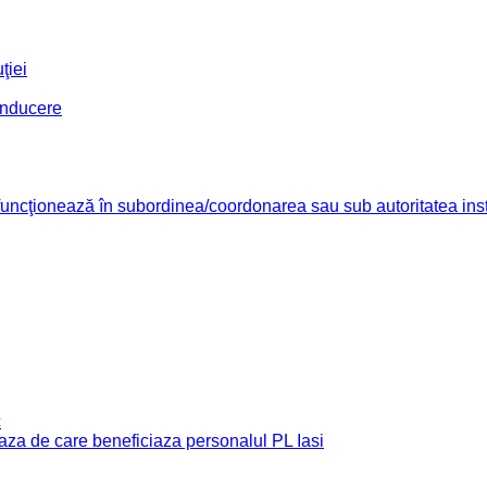
ţiei
conducere
re funcţionează în subordinea/coordonarea sau sub autoritatea insti
c
e baza de care beneficiaza personalul PL Iasi