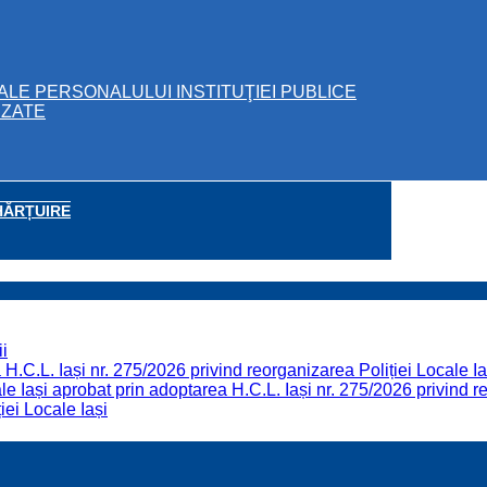
ALE PERSONALULUI INSTITUŢIEI PUBLICE
IZATE
HĂRȚUIRE
i
H.C.L. Iași nr. 275/2026 privind reorganizarea Poliției Locale Ia
 Iași aprobat prin adoptarea H.C.L. Iași nr. 275/2026 privind re
iei Locale Iași