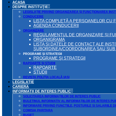
ACASA
DESPRE INSTITUŢIE
LEGISLAŢIE PRIVIND ORGANIZAREA ŞI FUNCŢIONAREA INSTI
CONDUCERE
LISTA COMPLETĂ A PERSOANELOR CU 
AGENDA CONDUCERII
ORGANIZARE
REGULAMENTUL DE ORGANIZARE ȘI F
ORGANIGRAMA
LISTA ŞI DATELE DE CONTACT ALE INST
SUBORDINEA/COORDONAREA SAU SUB A
PROGRAME ŞI STRATEGII
PROGRAME ŞI STRATEGII
RAPOARTE ŞI STUDII
RAPOARTE
STUDII
REVISTA POLIȚIA LOCALĂ IAȘI
LEGISLAȚIE
CARIERA
INFORMAŢII DE INTERES PUBLIC
SOLICITAREA INFORMAŢIILOR DE INTERES PUBLIC
BULETINUL INFORMATIV AL INFORMAŢIILOR DE INTERES PU
INFORMARE PRIVIND FUNCTIILE, POSTURILE SI SALARIILE 
COMISIA PARITARA
BUGET