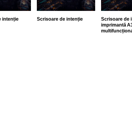
 intenție
Scrisoare de intenție
Scrisoare de i
imprimantă A
multifuncționa