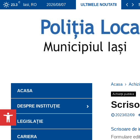
C
ANEXA ACHIZIȚII DIRECTE APROBATE 2026
Iasi, RO
2026/08/07
ULTIMELE NOUTATII
23.3
Acasa
Achizi
ACASA
Achiziții publice
Scriso
DESPRE INSTITUŢIE
Deschide bara de unelte
2023/02/09
LEGISLAȚIE
Scrisoare de i
Formulare edita
CARIERA