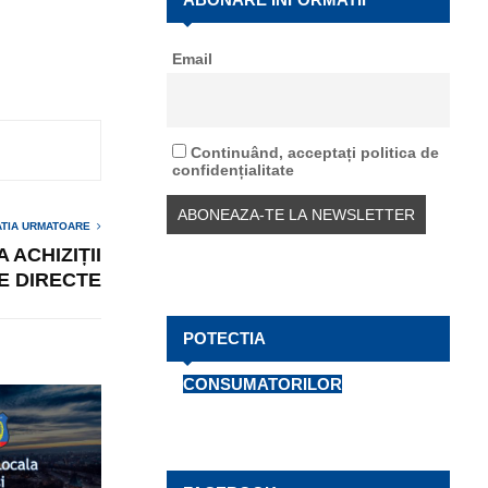
f
A
o
Email
r
R
:
C
H
Continuând, acceptați politica de
confidențialitate
ATIA URMATOARE
 ACHIZIȚII
E DIRECTE
POTECTIA
CONSUMATORILOR