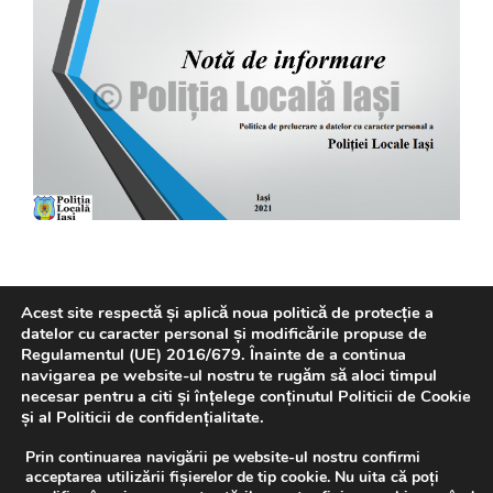
Acest site respectă și aplică noua politică de protecție a
datelor cu caracter personal și modificările propuse de
Regulamentul (UE) 2016/679. Înainte de a continua
navigarea pe website-ul nostru te rugăm să aloci timpul
REVISTA P.L.I.
necesar pentru a citi și înțelege conținutul Politicii de Cookie
și al Politicii de confidențialitate.
Prin continuarea navigării pe website-ul nostru confirmi
acceptarea utilizării fișierelor de tip cookie. Nu uita că poți