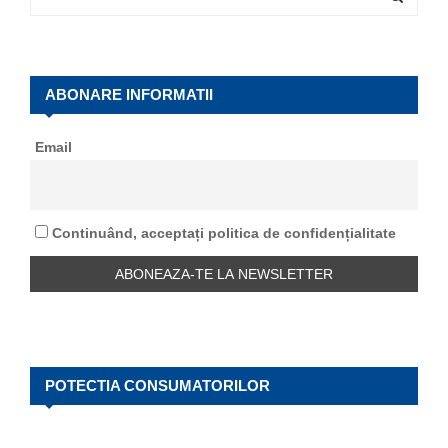
e
a
S
r
c
E
h
ABONARE INFORMATII
f
A
o
Email
r
R
:
C
Continuând, acceptați politica de confidențialitate
H
POTECTIA CONSUMATORILOR