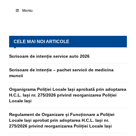
Meniu
CELE MAI NOI ARTICOLE
Scrisoare de intenție service auto 2026
Scrisoare de intenție – pachet servicii de medicina
muncii
Organigrama Poliției Locale Iași aprobată prin adoptarea
H.C.L. Iași nr. 275/2026 privind reorganizarea Poliției
Locale Iași
Regulament de Organizare și Funcționare a Poliției
Locale Iași aprobat prin adoptarea H.C.L. Iași nr.
275/2026 privind reorganizarea Poliției Locale Iași