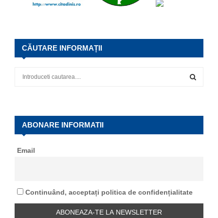
CĂUTARE INFORMAȚII
S
e
a
S
r
c
E
h
ABONARE INFORMATII
f
A
o
Email
r
R
:
C
Continuând, acceptați politica de confidențialitate
H