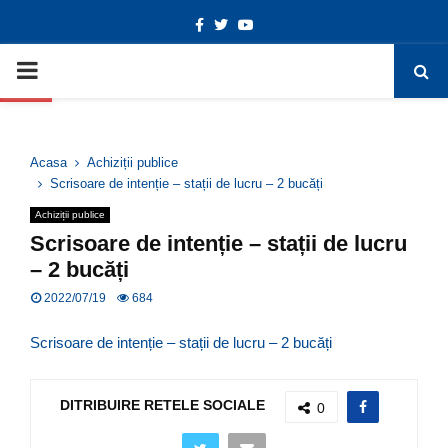
Facebook
Twitter
Youtube
Deschide bara de unelte
PRIMARY
MENU
Acasa
Achiziții publice
Scrisoare de intenție – stații de lucru – 2 bucăți
Achiziții publice
Scrisoare de intenție – stații de lucru
– 2 bucăți
2022/07/19
684
Scrisoare de intenție – stații de lucru – 2 bucăți
DITRIBUIRE RETELE SOCIALE
0