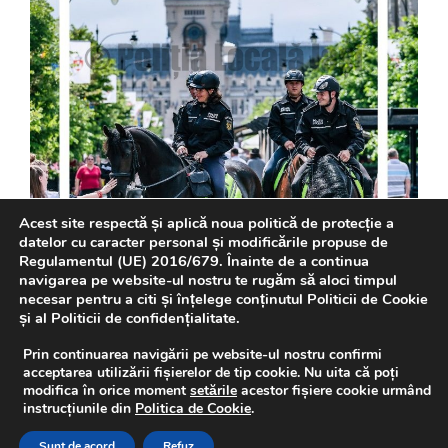
Acest site respectă și aplică noua politică de protecție a
datelor cu caracter personal și modificările propuse de
Regulamentul (UE) 2016/679. Înainte de a continua
navigarea pe website-ul nostru te rugăm să aloci timpul
necesar pentru a citi și înțelege conținutul Politicii de Cookie
și al Politicii de confidențialitate.
Prin continuarea navigării pe website-ul nostru confirmi
acceptarea utilizării fișierelor de tip cookie. Nu uita că poți
modifica în orice moment
setările
acestor fișiere cookie urmând
instrucțiunile din
Politica de Cookie
.
Sunt de acord
Refuz