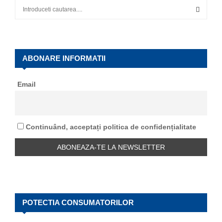
S
e
a
S
r
c
E
h
ABONARE INFORMATII
f
A
o
Email
r
R
:
C
Continuând, acceptați politica de confidențialitate
H
POTECTIA CONSUMATORILOR