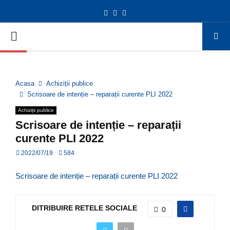
Facebook
Twitter
Youtube
Deschide bara de unelte
PRIMARY
MENU
Acasa
Achiziții publice
Scrisoare de intenție – reparații curente PLI 2022
Achiziții publice
Scrisoare de intenție – reparații
curente PLI 2022
2022/07/19
584
Scrisoare de intenție – reparații curente PLI 2022
DITRIBUIRE RETELE SOCIALE
0