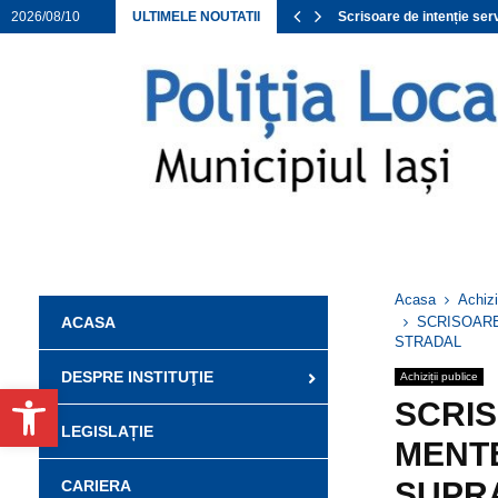
CTE APROBATE 2026
2026/08/10
ULTIMELE NOUTATII
Scrisoare de intenție ser
Acasa
Achizi
ACASA
SCRISOARE
STRADAL
DESPRE INSTITUŢIE
Achiziții publice
Deschide bara de unelte
SCRIS
LEGISLAȚIE
MENT
SUPR
CARIERA