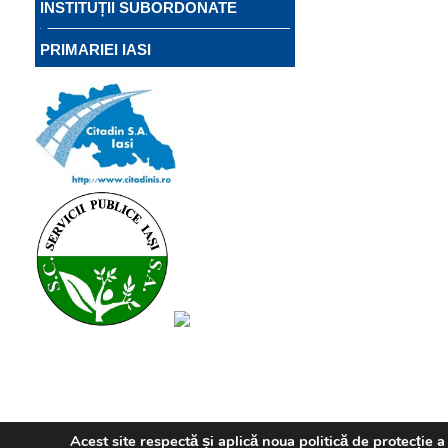
INSTITUȚII SUBORDONATE
PRIMARIEI IASI
Acest site respectă și aplică noua politică de protecție