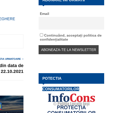
f
A
o
Email
r
R
VEGHERE
:
C
H
Continuând, acceptați politica de
confidențialitate
ATIA URMATOARE
 din data de
22.10.2021
POTECTIA
CONSUMATORILOR