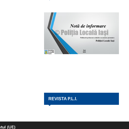
REVISTA P.L.I.
ntul (UE)