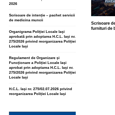
2026
Scrisoare de intenție – pachet servicii
de medicina muncii
Scrisoare de
furnituri de
Organigrama Poliției Locale Iași
aprobată prin adoptarea H.C.L. Iași nr.
275/2026 privind reorganizarea Poliției
Locale Iași
Regulament de Organizare și
Funcționare a Poliției Locale Iași
aprobat prin adoptarea H.C.L. Iași nr.
275/2026 privind reorganizarea Poliției
Locale Iași
H.C.L. Iași nr. 275/02.07.2026 privind
reorganizarea Poliției Locale Iași