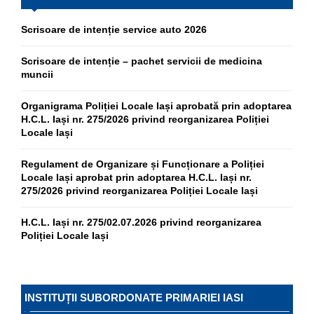
Scrisoare de intenție service auto 2026
Scrisoare de intenție – pachet servicii de medicina
muncii
Organigrama Poliției Locale Iași aprobată prin adoptarea
H.C.L. Iași nr. 275/2026 privind reorganizarea Poliției
Locale Iași
Regulament de Organizare și Funcționare a Poliției
Locale Iași aprobat prin adoptarea H.C.L. Iași nr.
275/2026 privind reorganizarea Poliției Locale Iași
H.C.L. Iași nr. 275/02.07.2026 privind reorganizarea
Poliției Locale Iași
INSTITUȚII SUBORDONATE PRIMARIEI IASI