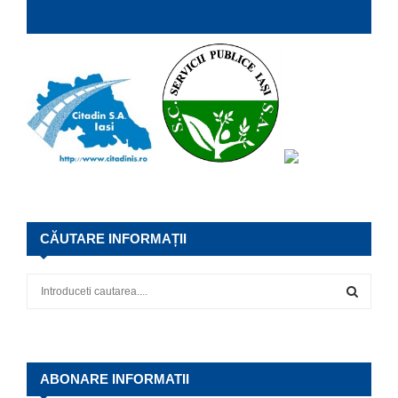
CĂUTARE INFORMAȚII
S
e
a
S
r
c
E
h
ABONARE INFORMATII
f
A