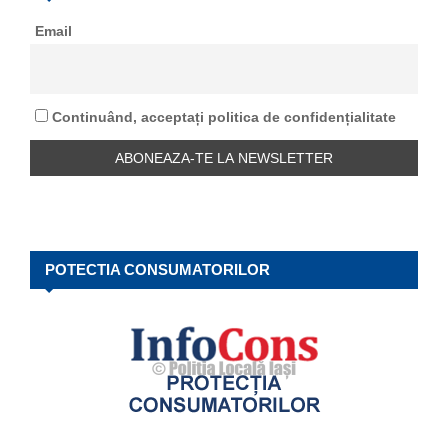
o
Email
r
R
:
C
Continuând, acceptați politica de confidențialitate
H
POTECTIA CONSUMATORILOR