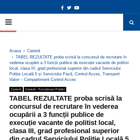
Facebook
Twitter
Youtube
Deschide bara de unelte
PRIMARY
MENU
Acasa
Carieră
TABEL REZULTATE proba scrisă la concursul de recrutare în
vederea ocupării a 3 funcții publice de execuție vacante de politist
local, clasa III, grad profesional superior din cadrul Serviciului
Poliție Locală 5 și Serviciului Pază, Control Acces, Transport
Valori – Compartiment Control Acces
Carieră
Carieră - Funcționari Publici
TABEL REZULTATE proba scrisă la
concursul de recrutare în vederea
ocupării a 3 funcții publice de
execuție vacante de politist local,
clasa III, grad profesional superior
din cadrul Serviciului Poliție Locală 5