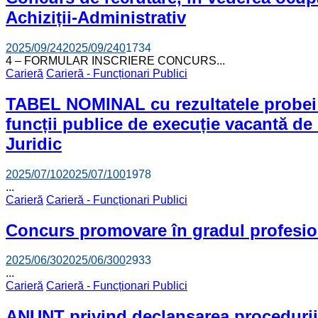
Achiziții-Administrativ
2025/09/24
2025/09/24
0
1734
4 – FORMULAR INSCRIERE CONCURS...
Carieră
Carieră - Funcționari Publici
TABEL NOMINAL cu rezultatele probei de
funcții publice de execuție vacantă de 
Juridic
2025/07/10
2025/07/10
0
1978
...
Carieră
Carieră - Funcționari Publici
Concurs promovare în gradul profesion
2025/06/30
2025/06/30
0
2933
...
Carieră
Carieră - Funcționari Publici
ANUNȚ privind declanșarea procedurii 