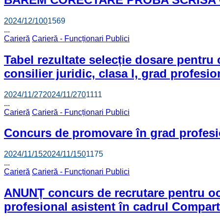
2024/12/10
0
1569
...
Carieră
Carieră - Funcționari Publici
Tabel rezultate selecție dosare pentru
consilier juridic, clasa I, grad profes
2024/11/27
2024/11/27
0
1111
...
Carieră
Carieră - Funcționari Publici
Concurs de promovare în grad profesi
2024/11/15
2024/11/15
0
1175
...
Carieră
Carieră - Funcționari Publici
ANUNȚ concurs de recrutare pentru ocup
profesional asistent în cadrul Compart