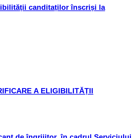
lității canditaților înscriși la
FICARE A ELIGIBILITĂȚII
nt de îngrijitor, în cadrul Serviciului