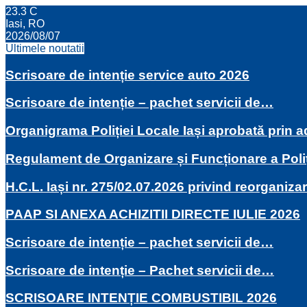
23.3
C
Iasi, RO
2026/08/07
Ultimele noutatii
Scrisoare de intenție service auto 2026
Scrisoare de intenție – pachet servicii de…
Organigrama Poliției Locale Iași aprobată prin
Regulament de Organizare și Funcționare a Poli
H.C.L. Iași nr. 275/02.07.2026 privind reorganiza
PAAP SI ANEXA ACHIZITII DIRECTE IULIE 2026
Scrisoare de intenție – pachet servicii de…
Scrisoare de intenție – Pachet servicii de…
SCRISOARE INTENȚIE COMBUSTIBIL 2026