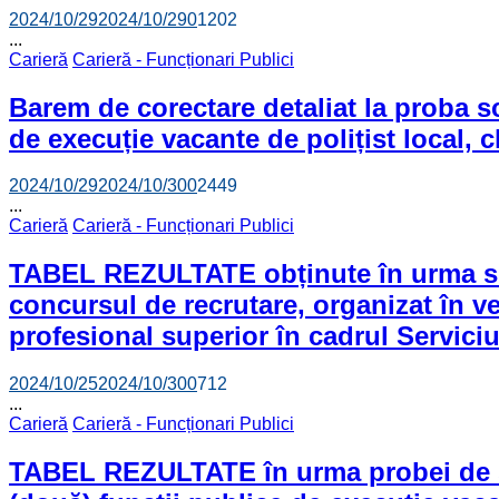
2024/10/29
2024/10/29
0
1202
...
Carieră
Carieră - Funcționari Publici
Barem de corectare detaliat la proba sc
de execuție vacante de polițist local, c
2024/10/29
2024/10/30
0
2449
...
Carieră
Carieră - Funcționari Publici
TABEL REZULTATE obținute în urma susți
concursul de recrutare, organizat în ved
profesional superior în cadrul Serviciu
2024/10/25
2024/10/30
0
712
...
Carieră
Carieră - Funcționari Publici
TABEL REZULTATE în urma probei de sel