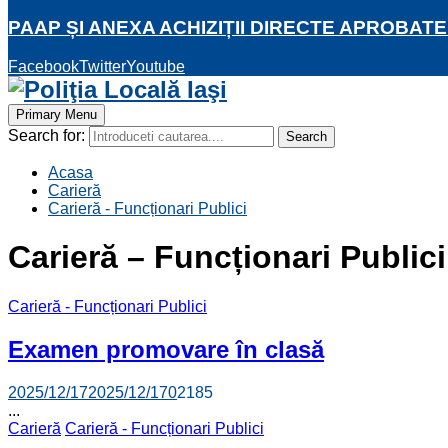
PAAP ȘI ANEXA ACHIZIȚII DIRECTE APROBATE
Facebook
Twitter
Youtube
Primary Menu
Search for:
Search
Acasa
Carieră
Carieră - Funcționari Publici
Carieră – Funcționari Publici
Carieră - Funcționari Publici
Examen promovare în clasă
2025/12/17
2025/12/17
0
2185
...
Carieră
Carieră - Funcționari Publici