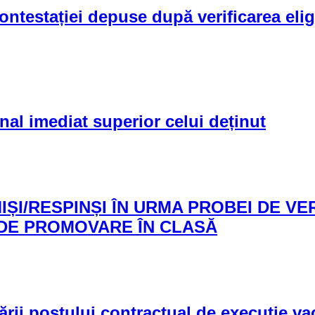
ntestației depuse după verificarea eligibi
al imediat superior celui deținut
ȘI/RESPINȘI ÎN URMA PROBEI DE VERI
 DE PROMOVARE ÎN CLASĂ
ii postului contractual de execuție vaca