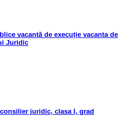
ublice vacantă de execuție vacanta de
ui Juridic
nsilier juridic, clasa I, grad