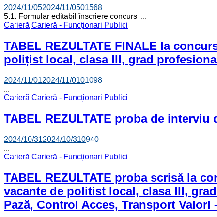
2024/11/05
2024/11/05
0
1568
5.1. Formular editabil înscriere concurs ...
Carieră
Carieră - Funcționari Publici
TABEL REZULTATE FINALE la concursul d
polițist local, clasa III, grad profesion
2024/11/01
2024/11/01
0
1098
...
Carieră
Carieră - Funcționari Publici
TABEL REZULTATE proba de interviu d
2024/10/31
2024/10/31
0
940
...
Carieră
Carieră - Funcționari Publici
TABEL REZULTATE proba scrisă la concu
vacante de politist local, clasa III, gr
Pază, Control Acces, Transport Valori