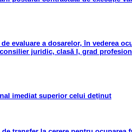
 evaluare a dosarelor, în vederea ocupă
consilier juridic, clasă I, grad profesi
al imediat superior celui deținut
de transfer la cerere pentru ocuparea f