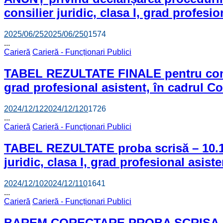
consilier juridic, clasa I, grad profes
2025/06/25
2025/06/25
0
1574
...
Carieră
Carieră - Funcționari Publici
TABEL REZULTATE FINALE pentru concurs
grad profesional asistent, în cadrul C
2024/12/12
2024/12/12
0
1726
...
Carieră
Carieră - Funcționari Publici
TABEL REZULTATE proba scrisă – 10.12.
juridic, clasa I, grad profesional asiste
2024/12/10
2024/12/11
0
1641
...
Carieră
Carieră - Funcționari Publici
BAREM CORECTARE PROBA SCRISA -1