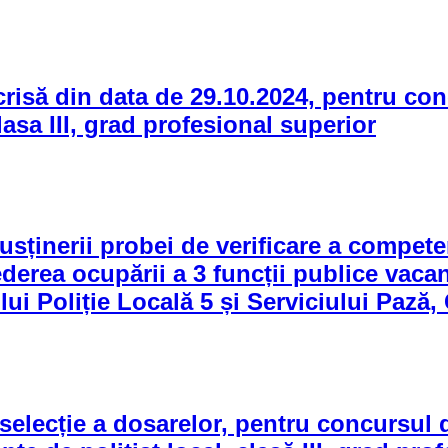
risă din data de 29.10.2024, pentru conc
lasa III, grad profesional superior
nerii probei de verificare a competențe
erea ocupării a 3 funcții publice vacante
lui Poliție Locală 5 și Serviciului Pază,
ecție a dosarelor, pentru concursul de