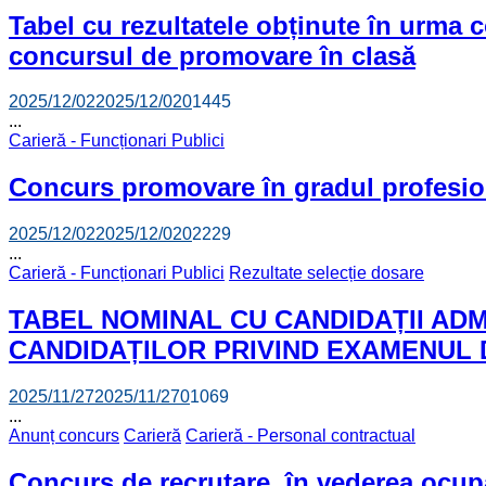
Tabel cu rezultatele obținute în urma co
concursul de promovare în clasă
2025/12/02
2025/12/02
0
1445
...
Carieră - Funcționari Publici
Concurs promovare în gradul profesion
2025/12/02
2025/12/02
0
2229
...
Carieră - Funcționari Publici
Rezultate selecție dosare
TABEL NOMINAL CU CANDIDAȚII ADMI
CANDIDAȚILOR PRIVIND EXAMENUL
2025/11/27
2025/11/27
0
1069
...
Anunț concurs
Carieră
Carieră - Personal contractual
Concurs de recrutare, în vederea ocupăr