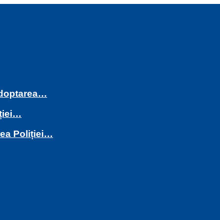
 adoptarea…
ției…
rea Poliției…