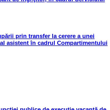
rii prin transfer la cerere a unei
onal asistent în cadrul Compartimentului
uncției publice de execuție vacantă de