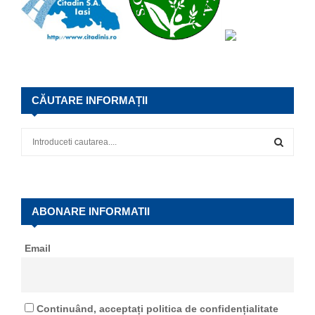
CĂUTARE INFORMAȚII
S
e
a
S
r
c
E
h
ABONARE INFORMATII
f
A
o
Email
r
R
:
C
Continuând, acceptați politica de confidențialitate
H