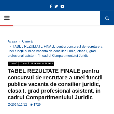
Facebook
Twitter
Youtube
Deschide bara de unelte
PRIMARY
MENU
Acasa
Carieră
TABEL REZULTATE FINALE pentru concursul de recrutare a
unei funcții publice vacanta de consilier juridic, clasa I, grad
profesional asistent, în cadrul Compartimentului Juridic
Carieră
Carieră - Funcționari Publici
TABEL REZULTATE FINALE pentru
concursul de recrutare a unei funcții
publice vacanta de consilier juridic,
clasa I, grad profesional asistent, în
cadrul Compartimentului Juridic
2024/12/12
1729