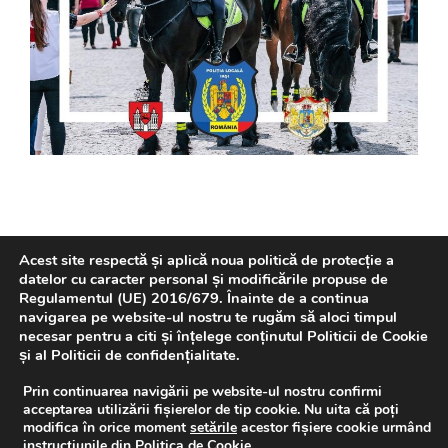
Acest site respectă și aplică noua politică de protecție a
datelor cu caracter personal și modificările propuse de
@2022 - Drepturi de autor rezervate Politia Locala Iasi
Regulamentul (UE) 2016/679. Înainte de a continua
navigarea pe website-ul nostru te rugăm să aloci timpul
necesar pentru a citi și înțelege conținutul Politicii de Cookie
și al Politicii de confidențialitate.
Prin continuarea navigării pe website-ul nostru confirmi
acceptarea utilizării fișierelor de tip cookie. Nu uita că poți
modifica în orice moment
setările
acestor fișiere cookie urmând
instrucțiunile din
Politica de Cookie
.