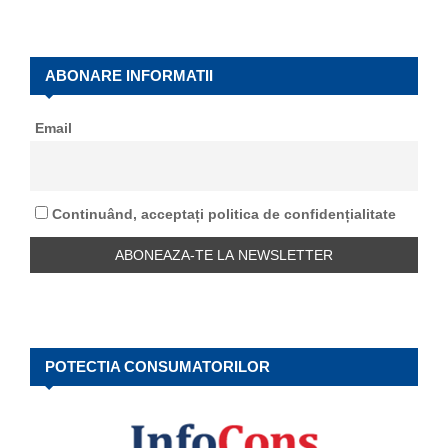
a
S
r
c
E
h
ABONARE INFORMATII
f
A
o
Email
r
R
:
C
Continuând, acceptați politica de confidențialitate
H
POTECTIA CONSUMATORILOR