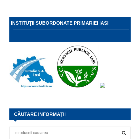
INSTITUȚII SUBORDONATE PRIMARIEI IASI
CĂUTARE INFORMAȚII
S
e