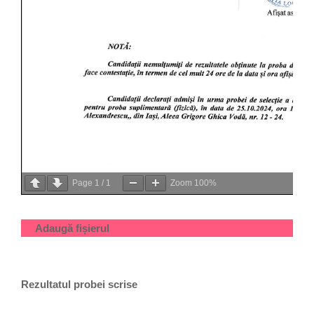
Page
1
/
1
Zoom
100%
Adaugă fișierul
Rezultatul probei scrise