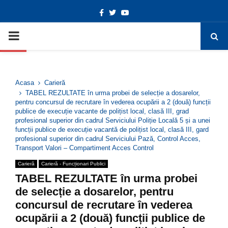
Facebook
Twitter
Youtube
Deschide bara de unelte
PRIMARY
MENU
Acasa
Carieră
TABEL REZULTATE în urma probei de selecție a dosarelor,
pentru concursul de recrutare în vederea ocupării a 2 (două) funcții
publice de execuție vacante de polițist local, clasă III, grad
profesional superior din cadrul Serviciului Poliție Locală 5 și a unei
funcții publice de execuție vacantă de polițist local, clasă III, gard
profesional superior din cadrul Serviciului Pază, Control Acces,
Transport Valori – Compartiment Acces Control
Carieră
Carieră - Funcționari Publici
TABEL REZULTATE în urma probei
de selecție a dosarelor, pentru
concursul de recrutare în vederea
ocupării a 2 (două) funcții publice de