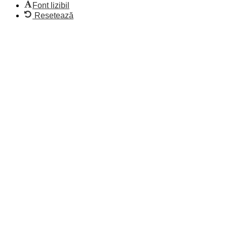
Font lizibil
Resetează