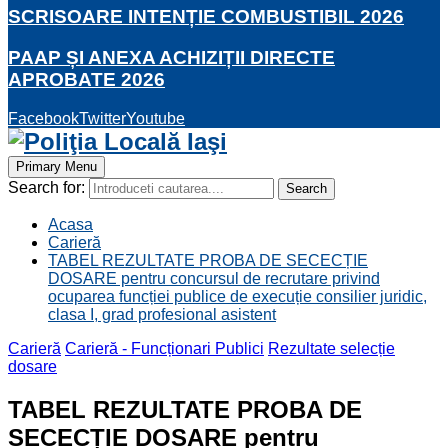
SCRISOARE INTENȚIE COMBUSTIBIL 2026
PAAP ȘI ANEXA ACHIZIȚII DIRECTE
APROBATE 2026
Facebook
Twitter
Youtube
Primary Menu
Search for:
Search
Acasa
Carieră
TABEL REZULTATE PROBA DE SECECȚIE
DOSARE pentru concursul de recrutare privind
ocuparea funcției publice de execuție consilier juridic,
clasa I, grad profesional asistent
Carieră
Carieră - Funcționari Publici
Rezultate selecție
dosare
TABEL REZULTATE PROBA DE
SECECȚIE DOSARE pentru