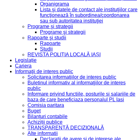
Organigrama
Lista şi datele de contact ale instituţiilor care
funcţionează în subordinea/coordonarea
sau sub autoritatea instituţiei
Programe şi strategii
Programe şi strategii
Rapoarte şi studii
Rapoarte
Studii
REVISTA POLIȚIA LOCALĂ IAȘI
Legislație
Cariera
Informaţii de interes public
Solicitarea informaţiilor de interes public
Buletinul informativ al informaţiilor de interes
public
Informare privind functiile, posturile si salariile de
baza de care beneficiaza personalul PL Iasi
Comisia paritara
Buget
Bilanţuri contabile
Achiziții publice
TRANSPARENȚĂ DECIZIONALĂ
Alte informatii
Declaraţii de avere şi de interese ale