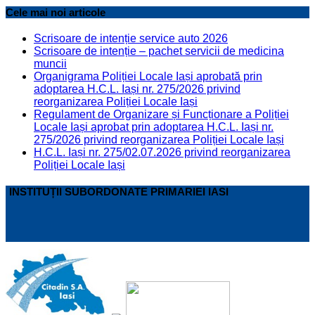
Cele mai noi articole
Scrisoare de intenție service auto 2026
Scrisoare de intenție – pachet servicii de medicina
muncii
Organigrama Poliției Locale Iași aprobată prin
adoptarea H.C.L. Iași nr. 275/2026 privind
reorganizarea Poliției Locale Iași
Regulament de Organizare și Funcționare a Poliției
Locale Iași aprobat prin adoptarea H.C.L. Iași nr.
275/2026 privind reorganizarea Poliției Locale Iași
H.C.L. Iași nr. 275/02.07.2026 privind reorganizarea
Poliției Locale Iași
INSTITUȚII SUBORDONATE PRIMARIEI IASI