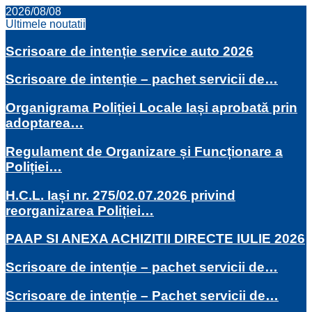
2026/08/08
Ultimele noutatii
Scrisoare de intenție service auto 2026
Scrisoare de intenție – pachet servicii de…
Organigrama Poliției Locale Iași aprobată prin
adoptarea…
Regulament de Organizare și Funcționare a
Poliției…
H.C.L. Iași nr. 275/02.07.2026 privind
reorganizarea Poliției…
PAAP SI ANEXA ACHIZITII DIRECTE IULIE 2026
Scrisoare de intenție – pachet servicii de…
Scrisoare de intenție – Pachet servicii de…