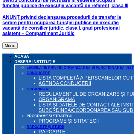
pentru concursul de recrutare în vederea ocupării
funcției publice de execuţie vacantă de referent, clasa III
ANUNȚ privind declanșarea procedurii de transfer la
cerere pentru ocuparea funcției publice de execuție
vacantă de consilier juridic, clasa I, grad profesional
asistent – Compartiment Juridic
Meniu
ACASA
DESPRE INSTITUŢIE
LEGISLAŢIE PRIVIND ORGANIZAREA ŞI FUNCŢIONAREA INSTI
CONDUCERE
LISTA COMPLETĂ A PERSOANELOR CU 
AGENDA CONDUCERII
ORGANIZARE
REGULAMENTUL DE ORGANIZARE ȘI F
ORGANIGRAMA
LISTA ŞI DATELE DE CONTACT ALE INST
SUBORDINEA/COORDONAREA SAU SUB A
PROGRAME ŞI STRATEGII
PROGRAME ŞI STRATEGII
RAPOARTE ŞI STUDII
RAPOARTE