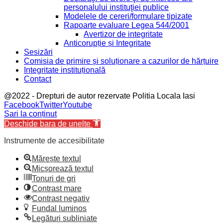
personalului instituţiei publice
Modelele de cereri/formulare tipizate
Rapoarte evaluare Legea 544/2001
Avertizor de integritate
Anticorupție și Integritate
Sesizări
Comisia de primire și soluționare a cazurilor de hărțuire
Integritate instituțională
Contact
@2022 - Drepturi de autor rezervate Politia Locala Iasi
Facebook
Twitter
Youtube
Sari la conținut
Deschide bara de unelte
Instrumente de accesibilitate
Mărește textul
Micșorează textul
Tonuri de gri
Contrast mare
Contrast negativ
Fundal luminos
Legături subliniate