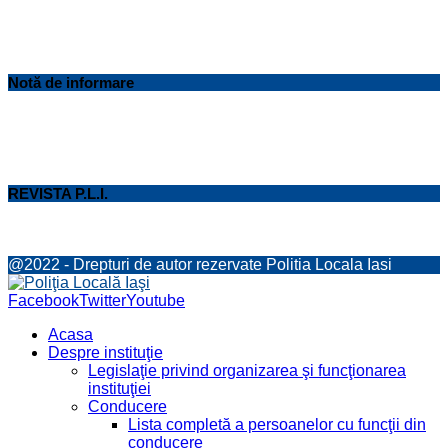
Notă de informare
REVISTA P.L.I.
@2022 - Drepturi de autor rezervate Politia Locala Iasi
Facebook
Twitter
Youtube
Acasa
Despre instituţie
Legislaţie privind organizarea şi funcţionarea
instituţiei
Conducere
Lista completă a persoanelor cu funcţii din
conducere