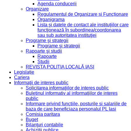
Agenda conducerii
Organizare
Regulamentul de Organizare și Funcționare
Organigrama
Lista şi datele de contact ale instituţiilor care
funcţionează în subordinea/coordonarea
sau sub autoritatea instituţiei
Programe şi strategii
Programe şi strategii
Rapoarte şi studii
Rapoarte
Studii
REVISTA POLIȚIA LOCALĂ IAȘI
Legislație
Cariera
Informaţii de interes public
Solicitarea informaţiilor de interes public
Buletinul informativ al informaţiilor de interes
public
Informare privind functiile, posturile si salariile de
baza de care beneficiaza personalul PL Iasi
Comisia paritara
Buget
Bilanţuri contabile
Achiziții publice