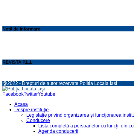
Notă de informare
REVISTA P.L.I.
@2022 - Drepturi de autor rezervate Politia Locala Iasi
Facebook
Twitter
Youtube
Acasa
Despre instituţie
Legislaţie privind organizarea şi funcţionarea institu
Conducere
Lista completă a persoanelor cu funcţii din 
Agenda conducerii