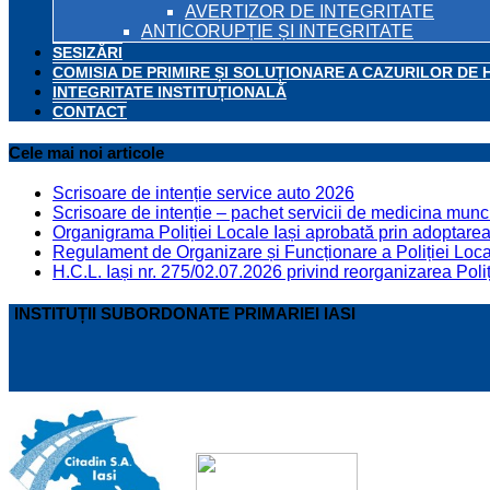
AVERTIZOR DE INTEGRITATE
ANTICORUPȚIE ȘI INTEGRITATE
SESIZĂRI
COMISIA DE PRIMIRE ȘI SOLUȚIONARE A CAZURILOR DE 
INTEGRITATE INSTITUȚIONALĂ
CONTACT
Cele mai noi articole
Scrisoare de intenție service auto 2026
Scrisoare de intenție – pachet servicii de medicina munci
Organigrama Poliției Locale Iași aprobată prin adoptarea 
Regulament de Organizare și Funcționare a Poliției Locale
H.C.L. Iași nr. 275/02.07.2026 privind reorganizarea Poliț
INSTITUȚII SUBORDONATE PRIMARIEI IASI