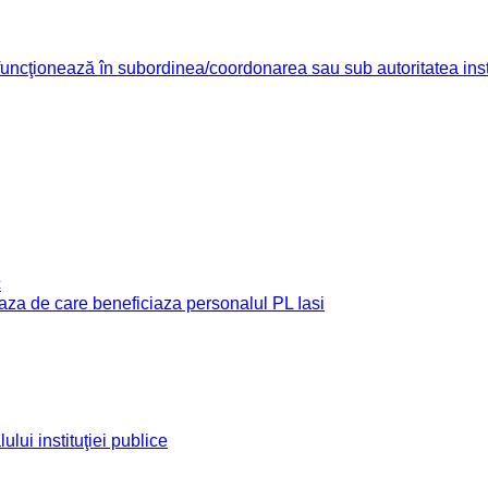
re funcţionează în subordinea/coordonarea sau sub autoritatea insti
c
e baza de care beneficiaza personalul PL Iasi
ului instituţiei publice