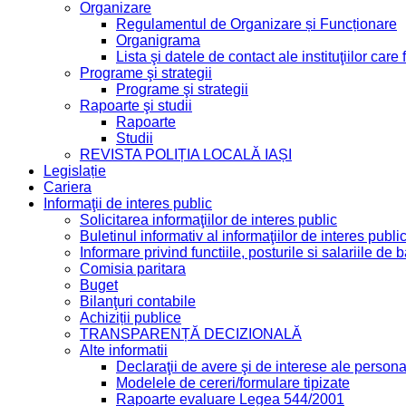
Organizare
Regulamentul de Organizare și Funcționare
Organigrama
Lista şi datele de contact ale instituţiilor ca
Programe şi strategii
Programe şi strategii
Rapoarte şi studii
Rapoarte
Studii
REVISTA POLIȚIA LOCALĂ IAȘI
Legislație
Cariera
Informaţii de interes public
Solicitarea informaţiilor de interes public
Buletinul informativ al informaţiilor de interes publi
Informare privind functiile, posturile si salariile d
Comisia paritara
Buget
Bilanţuri contabile
Achiziții publice
TRANSPARENȚĂ DECIZIONALĂ
Alte informatii
Declaraţii de avere şi de interese ale personal
Modelele de cereri/formulare tipizate
Rapoarte evaluare Legea 544/2001