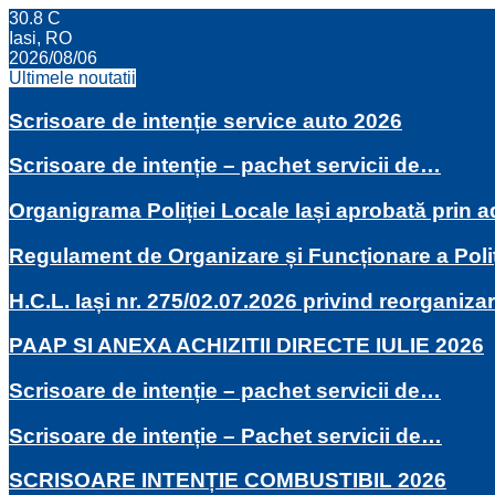
30.8
C
Iasi, RO
2026/08/06
Ultimele noutatii
Scrisoare de intenție service auto 2026
Scrisoare de intenție – pachet servicii de…
Organigrama Poliției Locale Iași aprobată prin
Regulament de Organizare și Funcționare a Poli
H.C.L. Iași nr. 275/02.07.2026 privind reorganiza
PAAP SI ANEXA ACHIZITII DIRECTE IULIE 2026
Scrisoare de intenție – pachet servicii de…
Scrisoare de intenție – Pachet servicii de…
SCRISOARE INTENȚIE COMBUSTIBIL 2026