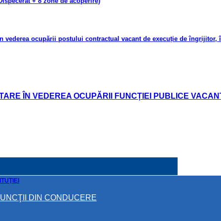
Dispecerat + 8 zone de acoperire)
ea ocupării postului contractual vacant de execuție de îngrijitor, în 
RE ÎN VEDEREA OCUPĂRII FUNCȚIEI PUBLICE VACANTE
TUŢIEI
FUNCŢII DIN CONDUCERE