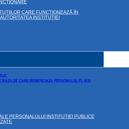
UNCȚIONARE
ITUŢIILOR CARE FUNCŢIONEAZĂ ÎN
UTORITATEA INSTITUŢIEI
BLIC
DE BAZA DE CARE BENEFICIAZA PERSONALUL PL IASI
ALE PERSONALULUI INSTITUŢIEI PUBLICE
IZATE