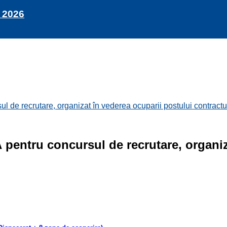
 2026
crutare, organizat în vederea ocuparii postului contractual 
ru concursul de recrutare, organizat