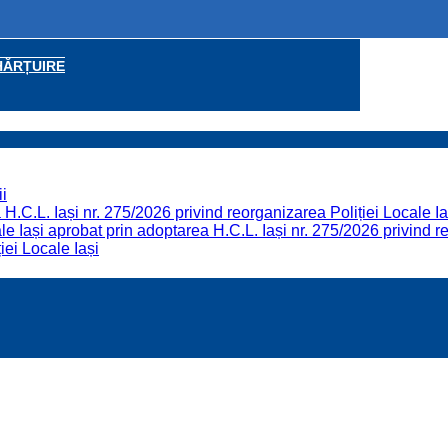
HĂRȚUIRE
i
H.C.L. Iași nr. 275/2026 privind reorganizarea Poliției Locale Ia
 Iași aprobat prin adoptarea H.C.L. Iași nr. 275/2026 privind re
iei Locale Iași