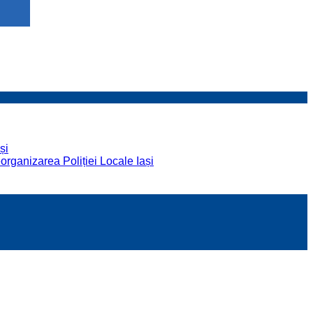
și
organizarea Poliției Locale Iași