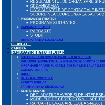
REGULAMENTUL DE ORGANIZARE ȘI F
ORGANIGRAMA
LISTA ŞI DATELE DE CONTACT ALE INST
SUBORDINEA/COORDONAREA SAU SUB A
PROGRAME ŞI STRATEGII
PROGRAME ŞI STRATEGII
RAPOARTE ŞI STUDII
RAPOARTE
STUDII
REVISTA POLIȚIA LOCALĂ IAȘI
LEGISLAȚIE
CARIERA
INFORMAŢII DE INTERES PUBLIC
SOLICITAREA INFORMAŢIILOR DE INTERES PUBLIC
BULETINUL INFORMATIV AL INFORMAŢIILOR DE INTERES PU
INFORMARE PRIVIND FUNCTIILE, POSTURILE SI SALARIILE 
COMISIA PARITARA
BUGET
BILANŢURI CONTABILE
ACHIZIȚII PUBLICE
TRANSPARENȚĂ DECIZIONALĂ
ALTE INFORMATII
DECLARAŢII DE AVERE ŞI DE INTERESE 
MODELELE DE CERERI/FORMULARE TIP
RAPOARTE EVALUARE LEGEA 544/2001