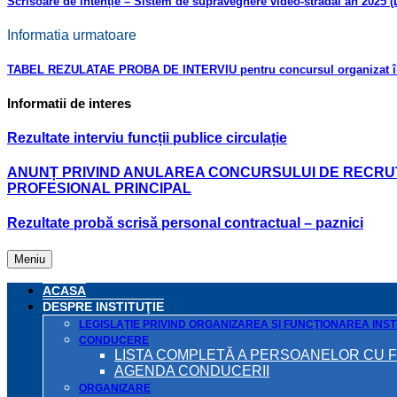
Scrisoare de intenție – Sistem de supraveghere video-stradal an 2025 (
Informatia urmatoare
TABEL REZULATAE PROBA DE INTERVIU pentru concursul organizat în veder
Informatii de interes
Rezultate interviu funcții publice circulație
ANUNȚ PRIVIND ANULAREA CONCURSULUI DE RECRUTA
PROFESIONAL PRINCIPAL
Rezultate probă scrisă personal contractual – paznici
Meniu
ACASA
DESPRE INSTITUŢIE
LEGISLAŢIE PRIVIND ORGANIZAREA ŞI FUNCŢIONAREA INSTI
CONDUCERE
LISTA COMPLETĂ A PERSOANELOR CU 
AGENDA CONDUCERII
ORGANIZARE