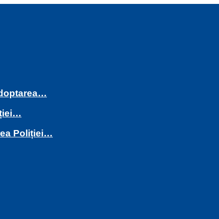
 adoptarea…
ției…
rea Poliției…