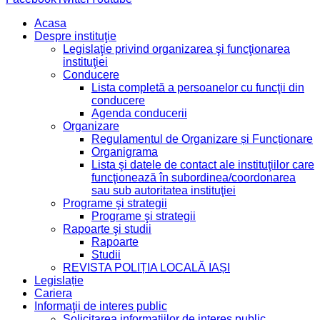
Acasa
Despre instituţie
Legislaţie privind organizarea şi funcţionarea
instituţiei
Conducere
Lista completă a persoanelor cu funcţii din
conducere
Agenda conducerii
Organizare
Regulamentul de Organizare și Funcționare
Organigrama
Lista şi datele de contact ale instituţiilor care
funcţionează în subordinea/coordonarea
sau sub autoritatea instituţiei
Programe şi strategii
Programe şi strategii
Rapoarte şi studii
Rapoarte
Studii
REVISTA POLIȚIA LOCALĂ IAȘI
Legislație
Cariera
Informaţii de interes public
Solicitarea informaţiilor de interes public