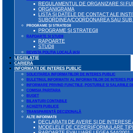
REGULAMENTUL DE ORGANIZARE ȘI F
ORGANIGRAMA
LISTA ŞI DATELE DE CONTACT ALE INST
SUBORDINEA/COORDONAREA SAU SUB A
PROGRAME ŞI STRATEGII
PROGRAME ŞI STRATEGII
RAPOARTE ŞI STUDII
RAPOARTE
STUDII
REVISTA POLIȚIA LOCALĂ IAȘI
LEGISLAȚIE
CARIERA
INFORMAŢII DE INTERES PUBLIC
SOLICITAREA INFORMAŢIILOR DE INTERES PUBLIC
BULETINUL INFORMATIV AL INFORMAŢIILOR DE INTERES PU
INFORMARE PRIVIND FUNCTIILE, POSTURILE SI SALARIILE 
COMISIA PARITARA
BUGET
BILANŢURI CONTABILE
ACHIZIȚII PUBLICE
TRANSPARENȚĂ DECIZIONALĂ
ALTE INFORMATII
DECLARAŢII DE AVERE ŞI DE INTERESE 
MODELELE DE CERERI/FORMULARE TIP
RAPOARTE EVALUARE LEGEA 544/2001