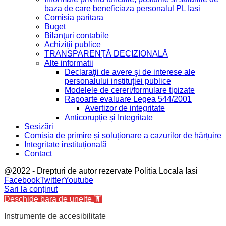
baza de care beneficiaza personalul PL Iasi
Comisia paritara
Buget
Bilanţuri contabile
Achiziții publice
TRANSPARENȚĂ DECIZIONALĂ
Alte informatii
Declaraţii de avere şi de interese ale
personalului instituţiei publice
Modelele de cereri/formulare tipizate
Rapoarte evaluare Legea 544/2001
Avertizor de integritate
Anticorupție și Integritate
Sesizări
Comisia de primire și soluționare a cazurilor de hărțuire
Integritate instituțională
Contact
@2022 - Drepturi de autor rezervate Politia Locala Iasi
Facebook
Twitter
Youtube
Sari la conținut
Deschide bara de unelte
Instrumente de accesibilitate