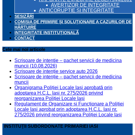
AVERTIZOR DE INTEGRITATE
ANTICORUPȚIE ȘI INTEGRITATE
SESIZĂRI
COMISIA DE PRIMIRE ȘI SOLUȚIONARE A CAZURILOR DE
HĂRȚUIRE
INTEGRITATE INSTITUȚIONALĂ
CONTACT
Cele mai noi articole
Scrisoare de intentie – pachet servicii de medicina
muncii (10.08.2026)
Scrisoare de intenție service auto 2026
Scrisoare de intenție – pachet servicii de medicina
muncii
Organigrama Poliției Locale Iași aprobată prin
adoptarea H.C.L. Iași nr. 275/2026 privind
reorganizarea Poliției Locale Iași
Regulament de Organizare și Funcționare a Poliției
Locale Iași aprobat prin adoptarea H.C.L. Iași nr.
275/2026 privind reorganizarea Poliției Locale Iași
INSTITUȚII SUBORDONATE PRIMARIEI IASI