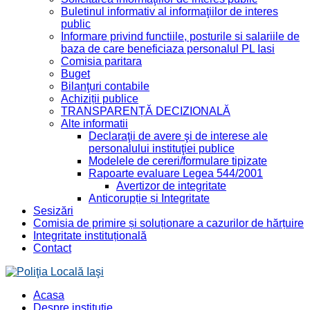
Buletinul informativ al informaţiilor de interes
public
Informare privind functiile, posturile si salariile de
baza de care beneficiaza personalul PL Iasi
Comisia paritara
Buget
Bilanţuri contabile
Achiziții publice
TRANSPARENȚĂ DECIZIONALĂ
Alte informatii
Declaraţii de avere şi de interese ale
personalului instituţiei publice
Modelele de cereri/formulare tipizate
Rapoarte evaluare Legea 544/2001
Avertizor de integritate
Anticorupție și Integritate
Sesizări
Comisia de primire și soluționare a cazurilor de hărțuire
Integritate instituțională
Contact
Acasa
Despre instituţie