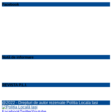
Facebook
Notă de informare
REVISTA P.L.I.
@2022 - Drepturi de autor rezervate Politia Locala Iasi
Facebook
Twitter
Youtube