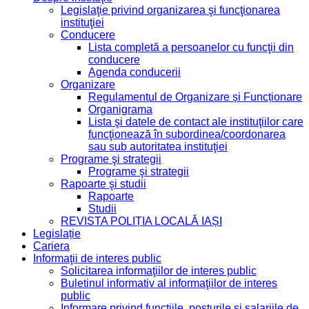
Legislaţie privind organizarea şi funcţionarea
instituţiei
Conducere
Lista completă a persoanelor cu funcţii din
conducere
Agenda conducerii
Organizare
Regulamentul de Organizare și Funcționare
Organigrama
Lista şi datele de contact ale instituţiilor care
funcţionează în subordinea/coordonarea
sau sub autoritatea instituţiei
Programe şi strategii
Programe şi strategii
Rapoarte şi studii
Rapoarte
Studii
REVISTA POLIȚIA LOCALĂ IAȘI
Legislație
Cariera
Informaţii de interes public
Solicitarea informaţiilor de interes public
Buletinul informativ al informaţiilor de interes
public
Informare privind functiile, posturile si salariile de