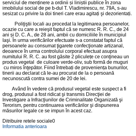
serviciul de menținere a ordinii și liniștii publice în zona
imobilului social de pe b-dul T. Vladimirescu, nr. 79A, s-au
sesizat cu privire la doi tineri care erau agitați şi dezorientați.
Poliţiştii locali au procedat la legitimarea persoanelor,
ocazie cu care a reieşit faptul că se numesc R. R. C., de 24
ani și D. C. A., de 28 ani, ambii cu domiciliile în municipiul
Iaşi. În urma verificărilor efectuate s-a constatat faptul că
persoanele au consumat ţigarete confecţionate artizanal,
deoarece în urma controlului corporal efectuat asupra
numitului R. R. C. au fost găsite 2 pliculețe ce conţineau un
produs vegetal de culoare verde-oliv, sub formă de muguri
cu miros înţepător. Fiind întrebați de proveniența bunurilor,
tinerii au declarat că le-au procurat de la o persoană
necunoscută contra sumei de 20 de lei.
Având în vedere că produsul vegetal este suspect a fi
drog, produsul a fost ridicat şi transmis Direcţiei de
Investigare a Infracţiunilor de Criminalitate Organizată şi
Terorism, pentru continuarea verificărilor şi dispunerea
măsurilor legale ce se impun în acest caz.
Ditribuire retele sociale
0
Informatia anterioara