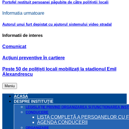
Portofel restituit persoanei păgubite de către polițiștii locali
Informatia urmatoare
Autorul unui furt depistat cu ajutorul sistemului video stradal
Informatii de interes
Comunicat
Acţiuni preventive în cartiere
Peste 50 de polițiști locali mobilizați la stadionul Emil
Alexandrescu
Meniu
ACASA
DESPRE INSTITUŢIE
LEGISLAŢIE PRIVIND ORGANIZAREA ŞI FUNCŢIONAREA INSTI
CONDUCERE
LISTA COMPLETĂ A PERSOANELOR CU 
AGENDA CONDUCERII
ORGANIZARE