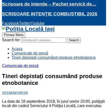
Scrisoare de intenție – Pachet servicii de…
SCRISOARE INTENȚIE COMBUSTIBIL 2026
Facebook
Twitter
Youtube
Primary Menu
Search for:
Search
Acasa
Comunicate de presă
Tineri depistați consumând produse etnobotanice
Comunicate de presă
Tineri depistați consumând produse
etnobotanice
2018/09/19
528
La data de 18 septembrie 2018, în jurul orelor 20:00, poliţiştii
locali din cadrul Serviciului 4 Poliţia Locală, care executau