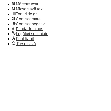
Mărește textul
Micșorează textul
Tonuri de gri
Contrast mare
Contrast negativ
Fundal luminos
Legături subliniate
Font lizibil
Resetează