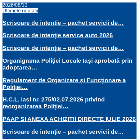
2026/08/10
Ultimele noutatii
Scrisoare de intentie – pachet servicii de…
Scrisoare de intenție service auto 2026
Scrisoare de intenție – pachet servicii de…
Organigrama Poliției Locale Iași aprobată prin
adoptarea…
Regulament de Organizare și Funcționare a
Poliției…
H.C.L. Iași nr. 275/02.07.2026 privind
reorganizarea Poliției…
PAAP SI ANEXA ACHIZITII DIRECTE IULIE 2026
Scrisoare de intenție – pachet servicii de…