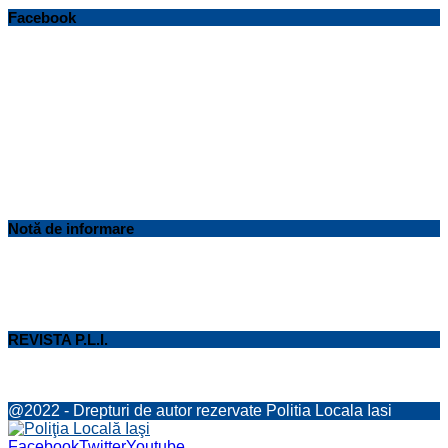
Facebook
Notă de informare
REVISTA P.L.I.
@2022 - Drepturi de autor rezervate Politia Locala Iasi
Facebook
Twitter
Youtube