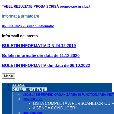
TABEL REZULTATE PROBA SCRISĂ promovare în clasă
Informatia urmatoare
06 iulie 2023 – Buletin informativ
Informatii de interes
BULETIN INFORMATIV DIN 24.12.2019
Buletin informativ din data de 11.12.2020
BULETIN INFORMATIV din data de 06.10.2022
Meniu
ACASA
DESPRE INSTITUŢIE
LEGISLAŢIE PRIVIND ORGANIZAREA ŞI FUNCŢIONAREA INSTI
CONDUCERE
LISTA COMPLETĂ A PERSOANELOR CU 
AGENDA CONDUCERII
ORGANIZARE