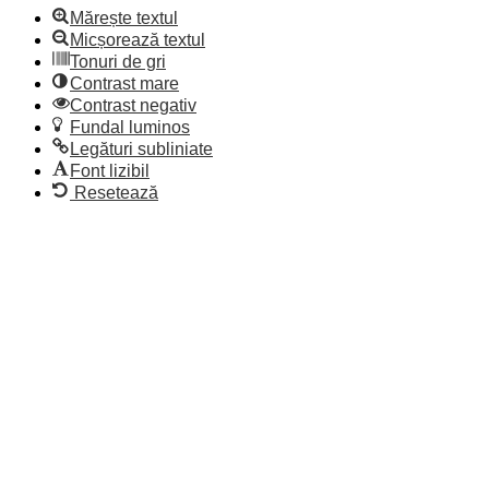
Mărește textul
Micșorează textul
Tonuri de gri
Contrast mare
Contrast negativ
Fundal luminos
Legături subliniate
Font lizibil
Resetează