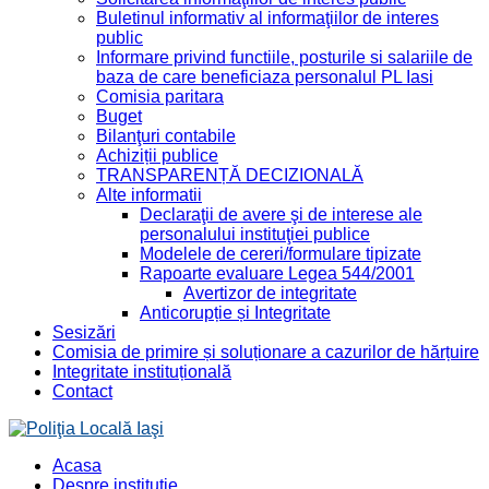
Buletinul informativ al informaţiilor de interes
public
Informare privind functiile, posturile si salariile de
baza de care beneficiaza personalul PL Iasi
Comisia paritara
Buget
Bilanţuri contabile
Achiziții publice
TRANSPARENȚĂ DECIZIONALĂ
Alte informatii
Declaraţii de avere şi de interese ale
personalului instituţiei publice
Modelele de cereri/formulare tipizate
Rapoarte evaluare Legea 544/2001
Avertizor de integritate
Anticorupție și Integritate
Sesizări
Comisia de primire și soluționare a cazurilor de hărțuire
Integritate instituțională
Contact
Acasa
Despre instituţie