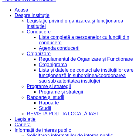
Acasa
Despre instituţie
Legislaţie privind organizarea şi funcţionarea
instituţiei
Conducere
Lista completă a persoanelor cu funcţii din
conducere
Agenda conducerii
Organizare
Regulamentul de Organizare și Funcționare
Organigrama
Lista şi datele de contact ale instituţiilor care
funcţionează în subordinea/coordonarea
sau sub autoritatea instituţiei
Programe şi strategii
Programe şi strategii
Rapoarte şi studii
Rapoarte
Studii
REVISTA POLIȚIA LOCALĂ IAȘI
Legislație
Cariera
Informaţii de interes public
Solicitarea informaţiilor de interes public