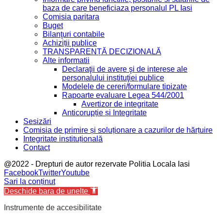
baza de care beneficiaza personalul PL Iasi
Comisia paritara
Buget
Bilanţuri contabile
Achiziții publice
TRANSPARENȚĂ DECIZIONALĂ
Alte informatii
Declaraţii de avere şi de interese ale
personalului instituţiei publice
Modelele de cereri/formulare tipizate
Rapoarte evaluare Legea 544/2001
Avertizor de integritate
Anticorupție și Integritate
Sesizări
Comisia de primire și soluționare a cazurilor de hărțuire
Integritate instituțională
Contact
@2022 - Drepturi de autor rezervate Politia Locala Iasi
Facebook
Twitter
Youtube
Sari la conținut
Deschide bara de unelte
Instrumente de accesibilitate