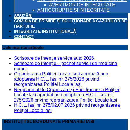
AVERTIZOR DE INTEGRITATE
ANTICORUPȚIE ȘI INTEGRITATE
SESIZĂRI
COMISIA DE PRIMIRE ȘI SOLUȚIONARE A CAZURILOR DE
HĂRȚUIRE
INTEGRITATE INSTITUȚIONALĂ
CONTACT
Cele mai noi articole
Scrisoare de intenție service auto 2026
Scrisoare de intenție – pachet servicii de medicina
muncii
Organigrama Poliției Locale Iași aprobată prin
adoptarea H.C.L. Iași nr. 275/2026 privind
reorganizarea Poliției Locale Iași
Regulament de Organizare și Funcționare a Poliției
Locale Iași aprobat prin adoptarea H.C.L. Iași nr.
275/2026 privind reorganizarea Poliției Locale Iași
H.C.L. Iași nr. 275/02.07.2026 privind reorganizarea
Poliției Locale Iași
INSTITUȚII SUBORDONATE PRIMARIEI IASI