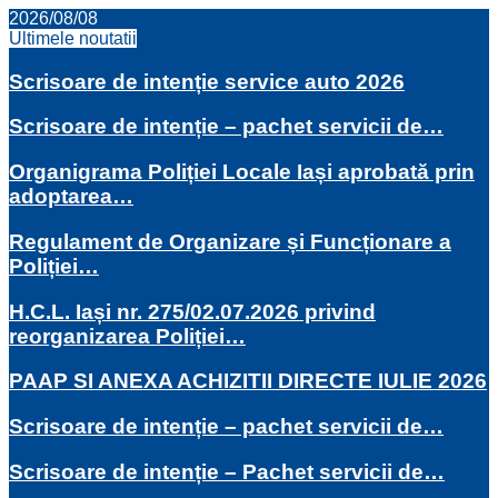
2026/08/08
Ultimele noutatii
Scrisoare de intenție service auto 2026
Scrisoare de intenție – pachet servicii de…
Organigrama Poliției Locale Iași aprobată prin
adoptarea…
Regulament de Organizare și Funcționare a
Poliției…
H.C.L. Iași nr. 275/02.07.2026 privind
reorganizarea Poliției…
PAAP SI ANEXA ACHIZITII DIRECTE IULIE 2026
Scrisoare de intenție – pachet servicii de…
Scrisoare de intenție – Pachet servicii de…