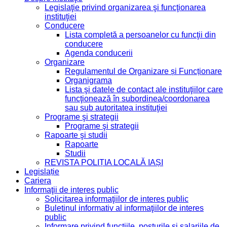
Legislaţie privind organizarea şi funcţionarea
instituţiei
Conducere
Lista completă a persoanelor cu funcţii din
conducere
Agenda conducerii
Organizare
Regulamentul de Organizare și Funcționare
Organigrama
Lista şi datele de contact ale instituţiilor care
funcţionează în subordinea/coordonarea
sau sub autoritatea instituţiei
Programe şi strategii
Programe şi strategii
Rapoarte şi studii
Rapoarte
Studii
REVISTA POLIȚIA LOCALĂ IAȘI
Legislație
Cariera
Informaţii de interes public
Solicitarea informaţiilor de interes public
Buletinul informativ al informaţiilor de interes
public
Informare privind functiile, posturile si salariile de