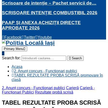
Scrisoare de intenție – Pachet servicii de…
SCRISOARE INTENȚIE COMBUSTIBIL 2026
PAAP ȘI ANEXA ACHIZIȚII DIRECTE
APROBATE 2026
Facebook
Twitter
Youtube
Primary Menu
Search for:
Search
Acasa
2. Anunț concurs - Functionari publici
TABEL REZULTATE PROBA SCRISĂ promovare în
clasă
2. Anunț concurs - Functionari publici
Carieră
Carieră -
Funcționari Publici
Rezultate probă scrisă
TABEL REZULTATE PROBA SCRISĂ