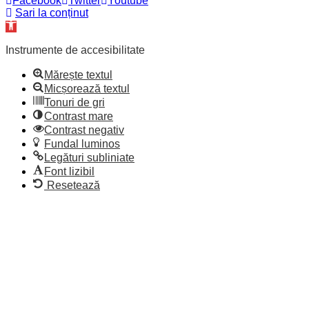
Facebook
Twitter
Youtube
Sari la conținut
Deschide
bara
de
Instrumente de accesibilitate
unelte
Mărește textul
Micșorează textul
Tonuri de gri
Contrast mare
Contrast negativ
Fundal luminos
Legături subliniate
Font lizibil
Resetează