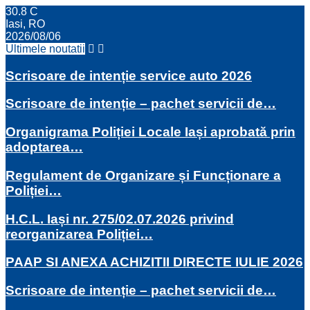
30.8
C
Iasi, RO
2026/08/06
Ultimele noutatii
Scrisoare de intenție service auto 2026
Scrisoare de intenție – pachet servicii de…
Organigrama Poliției Locale Iași aprobată prin
adoptarea…
Regulament de Organizare și Funcționare a
Poliției…
H.C.L. Iași nr. 275/02.07.2026 privind
reorganizarea Poliției…
PAAP SI ANEXA ACHIZITII DIRECTE IULIE 2026
Scrisoare de intenție – pachet servicii de…