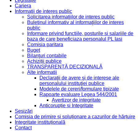
Legislație
Cariera
Informaţii de interes public
Solicitarea informaţiilor de interes public
Buletinul informativ al informaţiilor de interes
public
Informare privind functiile, posturile si salariile de
baza de care beneficiaza personalul PL Iasi
Comisia paritara
Buget
Bilanţuri contabile
Achiziții publice
TRANSPARENȚĂ DECIZIONALĂ
Alte informatii
Declaraţii de avere şi de interese ale
personalului instituţiei publice
Modelele de cereri/formulare tipizate
Rapoarte evaluare Legea 544/2001
Avertizor de integritate
Anticorupție și Integritate
Sesizări
Comisia de primire și soluționare a cazurilor de hărțuire
Integritate instituțională
Contact