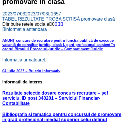
promovare în clasă
2023/07/03
2023/07/03
1657
TABEL REZULTATE PROBA SCRISĂ promovare clasă
Ditribuire retele sociale
0
Informatia anterioara
ANUNȚ concurs de recrutare pentru funcția publică de execuție
vacantă de consilier juridic, clasă I, gard profesional asistent în
cadrul Biroului Proceduri-juridic – Compartiment Juridic
Informatia urmatoare
04 iulie 2023 – Buletin informativ
Informatii de interes
Rezultate selecție dosare concurs recrutare – șef
serviciu, ID post 348201 – Serviciul Financiar-
Contabilitate
Bibliografia și tematica pentru concursul de promovare
în grad profesional imediat superior celui deținut