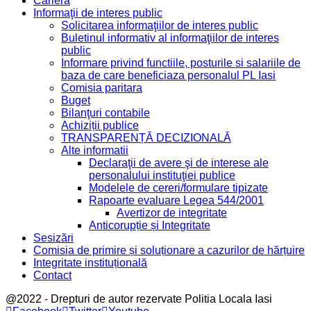
Cariera
Informaţii de interes public
Solicitarea informaţiilor de interes public
Buletinul informativ al informaţiilor de interes
public
Informare privind functiile, posturile si salariile de
baza de care beneficiaza personalul PL Iasi
Comisia paritara
Buget
Bilanţuri contabile
Achiziții publice
TRANSPARENȚĂ DECIZIONALĂ
Alte informatii
Declaraţii de avere şi de interese ale
personalului instituţiei publice
Modelele de cereri/formulare tipizate
Rapoarte evaluare Legea 544/2001
Avertizor de integritate
Anticorupție și Integritate
Sesizări
Comisia de primire și soluționare a cazurilor de hărțuire
Integritate instituțională
Contact
@2022 - Drepturi de autor rezervate Politia Locala Iasi