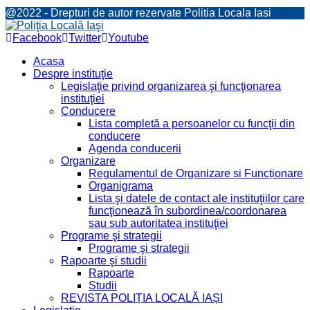
@2022 - Drepturi de autor rezervate Politia Locala Iasi
Facebook
Twitter
Youtube
Acasa
Despre instituţie
Legislaţie privind organizarea şi funcţionarea
instituţiei
Conducere
Lista completă a persoanelor cu funcţii din
conducere
Agenda conducerii
Organizare
Regulamentul de Organizare și Funcționare
Organigrama
Lista şi datele de contact ale instituţiilor care
funcţionează în subordinea/coordonarea
sau sub autoritatea instituţiei
Programe şi strategii
Programe şi strategii
Rapoarte şi studii
Rapoarte
Studii
REVISTA POLIȚIA LOCALĂ IAȘI