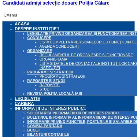
Candidați admiși selecție dosare Poliția Călare
Meniu
ACASA
DESPRE INSTITUŢIE
LEGISLAŢIE PRIVIND ORGANIZAREA ŞI FUNCŢIONAREA INSTI
CONDUCERE
LISTA COMPLETĂ A PERSOANELOR CU FUNCŢII DIN 
AGENDA CONDUCERII
ORGANIZARE
REGULAMENTUL DE ORGANIZARE ȘI FUNCȚIONARE
ORGANIGRAMA
LISTA ŞI DATELE DE CONTACT ALE INSTITUŢIILOR 
INSTITUŢIEI
PROGRAME ŞI STRATEGII
PROGRAME ŞI STRATEGII
RAPOARTE ŞI STUDII
RAPOARTE
STUDII
REVISTA POLIȚIA LOCALĂ IAȘI
LEGISLAȚIE
CARIERA
INFORMAŢII DE INTERES PUBLIC
SOLICITAREA INFORMAŢIILOR DE INTERES PUBLIC
BULETINUL INFORMATIV AL INFORMAŢIILOR DE INTERES PU
INFORMARE PRIVIND FUNCTIILE, POSTURILE SI SALARIILE 
COMISIA PARITARA
BUGET
BILANŢURI CONTABILE